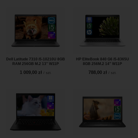
Dell Latitude 7310 i5-10210U 8GB
HP EliteBook 840 G6 i5-8365U
RAM 256GB M.2 13'' W11P
8GB 256M.2 14" W11P
1 009,00 zł
788,00 zł
/
szt.
/
szt.