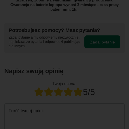
urządzeń, zgodnie z warunkami gwarancji producenta.
Gwarancja na baterię laptopa wynosi 3 miesiące - czas pracy
baterii min. 1h.
Potrzebujesz pomocy? Masz pytania?
Zadaj pytanie a my odpowiemy niezwłocznie,
Zadaj pytanie
najciekawsze pytania i odpowiedzi publikując
dla innych.
Napisz swoją opinię
Twoja ocena:
5/5
Treść twojej opinii