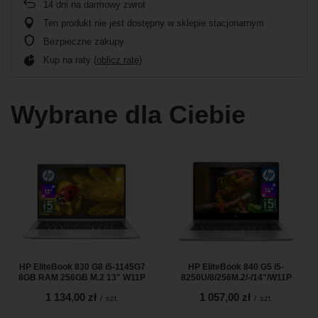
14
dni na darmowy zwrot
Ten produkt nie jest dostępny w sklepie stacjonarnym
Bezpieczne zakupy
Kup na raty (
oblicz ratę
)
Wybrane dla Ciebie
HP EliteBook 830 G8 i5-1145G7
HP EliteBook 840 G5 i5-
8GB RAM 256GB M.2 13" W11P
8250U/8/256M.2/-/14"/W11P
1 134,00 zł
1 057,00 zł
/
szt.
/
szt.