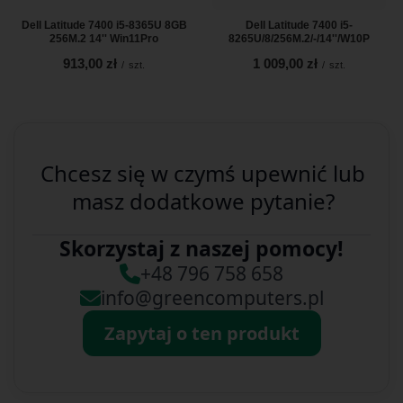
Dell Latitude 7400 i5-8365U 8GB
Dell Latitude 7400 i5-
256M.2 14'' Win11Pro
8265U/8/256M.2/-/14''/W10P
913,00 zł
1 009,00 zł
/
szt.
/
szt.
Chcesz się w czymś upewnić lub
masz dodatkowe pytanie?
Skorzystaj z naszej pomocy!
+48 796 758 658
info@greencomputers.pl
Zapytaj o ten produkt