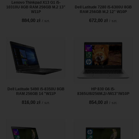
Lenovo Thinkpad X13 G1 i5-
10310U 8GB RAM 256GB M.2 13"
Dell Latitude 7280 i5-6300U 8GB
W11P
RAM 256GB M.2 12" W10P
884,00 zł
672,00 zł
/
szt.
/
szt.
Dell Latitude 5490 i5-8350U 8GB
HP 830 G6 i5-
RAM 256GB 14 "W11P
8365U/8/256M.2/-/W13''/W10P
816,00 zł
854,00 zł
/
szt.
/
szt.