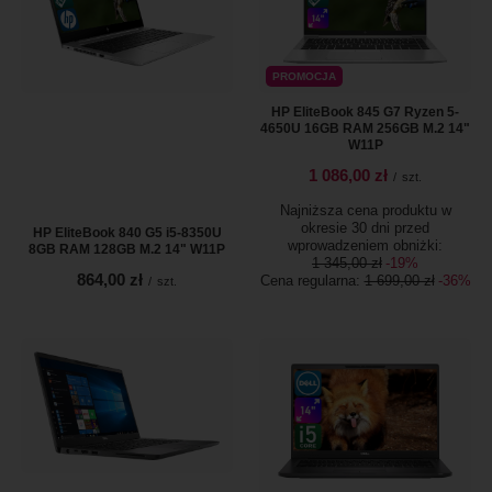
PROMOCJA
HP EliteBook 845 G7 Ryzen 5-
4650U 16GB RAM 256GB M.2 14"
W11P
1 086,00 zł
/
szt.
Najniższa cena produktu w
okresie 30 dni przed
HP EliteBook 840 G5 i5-8350U
wprowadzeniem obniżki:
8GB RAM 128GB M.2 14" W11P
1 345,00 zł
-19%
864,00 zł
Cena regularna:
1 699,00 zł
-36%
/
szt.