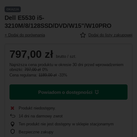
OKAZJA
Dell E5530 i5-
3210M/8/128SSD/DVD/W15"/W10PRO
+ Dodaj do porównania
Dodaj do listy zakupowej
797,00 zł
brutto
/
szt.
Najniższa cena produktu w okresie 30 dni przed wprowadzeniem
obniżki:
797,00 zł
0%
Cena regularna:
1189,00 zł
-33%
Powiadom o dostępności
Produkt niedostępny
14
dni na darmowy zwrot
Ten produkt nie jest dostępny w sklepie stacjonarnym
Bezpieczne zakupy