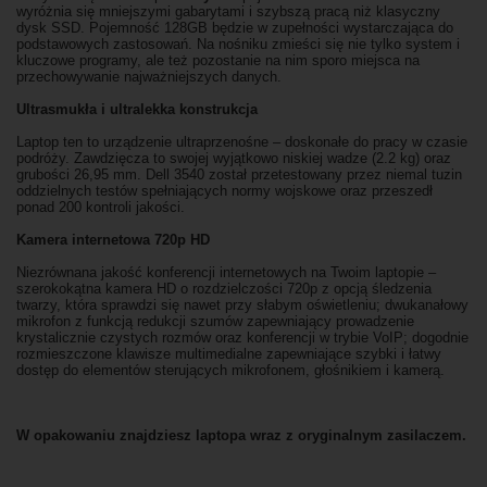
wyróżnia się mniejszymi gabarytami i szybszą pracą niż klasyczny
dysk SSD. Pojemność 128GB będzie w zupełności wystarczająca do
podstawowych zastosowań. Na nośniku zmieści się nie tylko system i
kluczowe programy, ale też pozostanie na nim sporo miejsca na
przechowywanie najważniejszych danych.
Ultrasmukła i ultralekka konstrukcja
Laptop ten to urządzenie ultraprzenośne – doskonałe do pracy w czasie
podróży. Zawdzięcza to swojej wyjątkowo niskiej wadze (2.2 kg) oraz
grubości 26,95 mm. Dell 3540 został przetestowany przez niemal tuzin
oddzielnych testów spełniających normy wojskowe oraz przeszedł
ponad 200 kontroli jakości.
Kamera internetowa 720p HD
Niezrównana jakość konferencji internetowych na Twoim laptopie –
szerokokątna kamera HD o rozdzielczości 720p z opcją śledzenia
twarzy, która sprawdzi się nawet przy słabym oświetleniu; dwukanałowy
mikrofon z funkcją redukcji szumów zapewniający prowadzenie
krystalicznie czystych rozmów oraz konferencji w trybie VoIP; dogodnie
rozmieszczone klawisze multimedialne zapewniające szybki i łatwy
dostęp do elementów sterujących mikrofonem, głośnikiem i kamerą.
W opakowaniu znajdziesz laptopa wraz z oryginalnym zasilaczem.