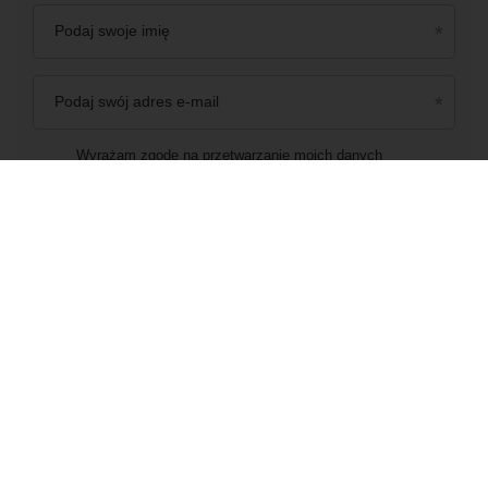
Podaj swoje imię
Podaj swój adres e-mail
Wyrażam zgodę na przetwarzanie moich danych
osobowych (adres e-mail) na potrzeby wysyłki newslettera
z informacją handlową (marketing). Więcej w
polityce
prywatności.
Zapisz się do newslettera
Zamówienia
Status zamówienia