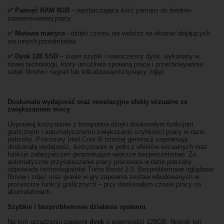
✅
Pami
ęć RAM 8GB
– wystarczająca ilość pamięci do średnio-
zaawansowanej pracy
✅ Matowa matryca
- dzięki czemu nie widzisz na ekranie obijających
się innych przedmiotów
✅
Dysk 128 SSD
– super szybki i nowoczesny dysk, wykonany w
nowej technologii, który umożliwia sprawną pracę i przechowywanie
setek filmów i nagrań lub kilkudziesięciu tysięcy zdjęć
Doskonała wydajność oraz rewelacyjne efekty wizualne ze
zwiększaniem mocy
Usprawnij korzystanie z komputera dzięki doskonałym funkcjom
graficznym i automatycznemu zwiększaniu szybkości pracy w razie
potrzeby. Procesory Intel Core i5 trzeciej generacji zapewniają
doskonałą wydajność, korzystanie w pełni z efektów wizualnych oraz
funkcje zabezpieczeń gwarantujące większe bezpieczeństwo. Za
automatyczne przyśpieszanie pracy procesora w razie potrzeby
odpowiada technologiaIntel Turbo Boost 2.0. Bezproblemowe oglądanie
filmów i zdjęć oraz granie w gry zapewnia zestaw wbudowanych w
procesorze funkcji graficznych – przy doskonałym czasie pracy na
akumulatorach.
Szybkie i bezproblemowe działanie systemu
Na tym urządzeniu zapewni
dysk
o pojemności 128GB. Nośnik ten