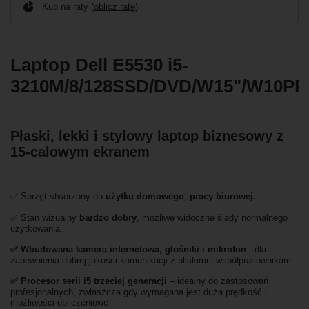
Kup na raty (
oblicz ratę
)
Laptop Dell E5530 i5-
3210M/8/128SSD/DVD/W15"/W10P
Płaski, lekki i stylowy laptop biznesowy z
15-calowym ekranem
✅ Sprzęt stworzony do
użytku domowego
,
pracy biurowej.
✅ Stan wizualny
bardzo
dobry
, możliwe widoczne ślady normalnego
użytkowania.
✅ Wbudowana kamera internetowa, głośniki i mikrofon
- dla
zapewnienia dobrej jakości komunikacji z bliskimi i współpracownikami
✅
Procesor serii i5 trzeciej generacji
– idealny do zastosowań
profesjonalnych, zwłaszcza gdy wymagana jest duża prędkość i
możliwości obliczeniowe