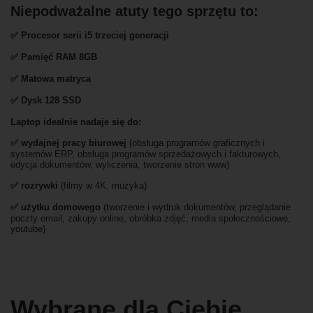
Niepodważalne atuty tego sprzętu to:
✅
Procesor serii i5 trzeciej generacji
✅
Pami
ęć RAM 8GB
✅ Matowa matryca
✅
Dysk 128 SSD
Laptop idealnie nadaje się do:
✅
wydajnej pracy biurowej
(obsługa programów graficznych i
systemów ERP, obsługa programów sprzedażowych i fakturowych,
edycja dokumentów, wyliczenia, tworzenie stron www)
✅
rozrywki
(filmy w 4K, muzyka)
✅ użytku domowego
(tworzenie i wydruk dokumentów, przeglądanie
poczty email, zakupy online, obróbka zdjęć, media społecznościowe,
youtube)
Wybrane dla Ciebie