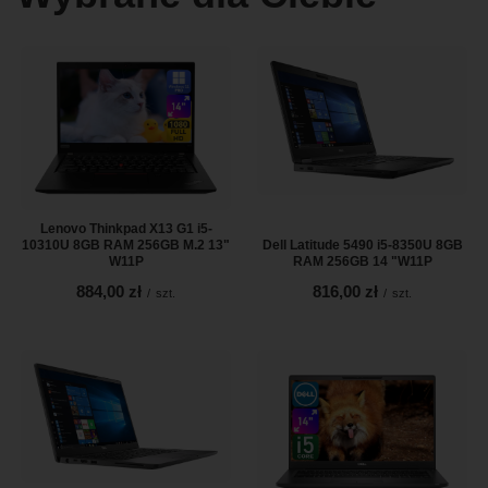
Lenovo Thinkpad X13 G1 i5-
10310U 8GB RAM 256GB M.2 13"
Dell Latitude 5490 i5-8350U 8GB
W11P
RAM 256GB 14 "W11P
884,00 zł
816,00 zł
/
szt.
/
szt.