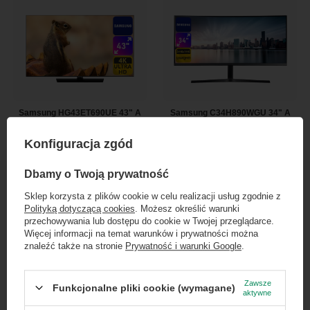
Samsung HG43ET690UE 43" A
Samsung C34H890WGU 34" A
768,00 zł
768,00 zł
/
szt.
/
szt.
Konfiguracja zgód
×
Dołącz do newslettera Green
Dbamy o Twoją prywatność
Computers
Sklep korzysta z plików cookie w celu realizacji usług zgodnie z
Polityką dotyczącą cookies
. Możesz określić warunki
Zgarnij jako pierwszy informacje o zniżkach i
przechowywania lub dostępu do cookie w Twojej przeglądarce.
rabatach w naszym sklepie!
Więcej informacji na temat warunków i prywatności można
znaleźć także na stronie
Prywatność i warunki Google
.
...
lub zadzwoń od razu, aby odebrać
przy zamówieniu telefonicznym
Zawsze
Philips 275B1 27" A
Dell Alienware AW3418DW 34'' B
Funkcjonalne pliki cookie (wymagane)
aktywne
50 zł rabatu!
624,00 zł
1 045,00 zł
/
szt.
/
szt.