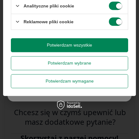
Analityczne pliki cookie
Rabat 50 zł przy zamówieniach powyżej 300 zł. Oferta
jednorazowa, nie łączy się z innymi promocjami i nie
obejmuje zamówień hurtowych.
Reklamowe pliki cookie
Wyrażam zgodę na przetwarzanie danych osobowych
na potrzeby newslettera. Więcej w
polityce
prywatności
.
Potwierdzam wszystkie
Potwierdzam wybrane
Dell P2723D 27" B
Dell P2719H W27" A-
913,00 zł
605,00 zł
/
szt.
/
szt.
Zapisz się
Potwierdzam wymagane
Szanujemy Twoją prywatność – żadnego spamu.
Chcesz się w czymś upewnić lub
masz dodatkowe pytanie?
Skorzystaj z naszej pomocy!