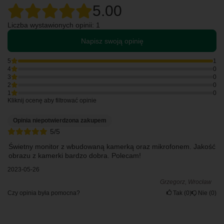
5.00
Liczba wystawionych opinii: 1
Napisz swoją opinię
5
1
4
0
3
0
2
0
1
0
Kliknij ocenę aby filtrować opinie
Opinia niepotwierdzona zakupem
5/5
Świetny monitor z wbudowaną kamerką oraz mikrofonem. Jakość
obrazu z kamerki bardzo dobra. Polecam!
2023-05-26
Grzegorz, Wrocław
Czy opinia była pomocna?
Tak
0
Nie
0