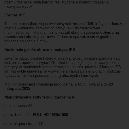
czemu doznania będą bardzo realistyczne a komfort oglądania
niezwykle wysoki.
Format 16:9
To monitor o najbardziej uniwersalnym
formacie 16:9
, który jest bardzo
chętnie wybierany zarówno do pracy, jak i do zastosowań
multimedialnych. Panoramiczny kształt ekranu zapewnia
optymalną
przestrzeń roboczą
, jak również dobrze sprawdza się w grach i
podczas oglądania filmów.
Doskonała jakość obrazu z matrycą IPS
Świetne odwzorowanie kolorów, wysoką jakość obrazu i szerokie kąty
widzenia zapewni matryca IPS. Jest to najczęściej stosowany rodzaj
matrycy w monitorach komputerowych i nie bez powodu. Matryce IPS
są niezwykle uniwersalne – świetnie sprawdzają się w grach, podczas
oglądania filmów i podczas prac graficznych i biurowych.
Monitor objęty jest gwarancją producenta `BASIC` trwającą do
29
listopada 2025
Niepodważalne atuty tego urządzenia to:
✅ niezawodność
✅ rozdzielczość
FULL HD
1920x1080
✅ przekątna ekranu
27"