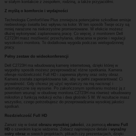
w stałym kontakcie z zespołem, rodziną, a także przyjaciółmi.
Z myślą o komforcie i wydajności
Technologia ComfortView Plus zmniejsza potencjalnie szkodliwe emisje
niebieskiego światła bez wpływu na kolor. W ten sposób Twoje oczy są
mniej narażone na niekorzystne promieniowane. W efekcie możesz
dłużej wykonywać zaplanowaną pracę. Co więcej, z monitorem Dell
C2723H masz możliwość przechylania, obracania w pionie i regulacji
wysokości monitora. To dodatkowa wygoda podczas wielogodzinnej
pracy.
Pełny zestaw do wideokonferencji
Dell C2723H ma wbudowaną kamerę internetową, dzięki której w
wygodny sposób możesz przeprowadzać różne spotkania. Kamera
oferuje rozdzielczość Full HD i zapewnia płynny oraz ostry obraz.
Kamera została zaprojektowana tak, aby w pełni zagwarantować Ci
prywatność. Gdy chcesz jej użyć wystarczy na nią nacisnąć i
automatyczne się wysunie. Po zakończonym spotkaniu możesz ją z
powrotem wsunąć w obudowę monitora.C2723H ma również wbudowany
mikrofon z funkcją redukcji echa i dwa głośniki 5 W. W rezultacie masz
wszystko, czego potrzebujesz do przeprowadzania wysokiej jakości
spotkań.
Rozdzielczość Full HD
Zanurz się w świat
obrazu wysokiej jakości
, za pomocą
ekranu Full
HD
o szerokim kącie widzenia. Zobacz najmniejsze detale i
wyraźny
ostry obraz
w swoich projektach, plikach czy prezentacjach, dzięki