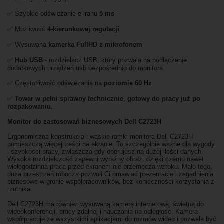
✅ Szybkie odświeżanie ekranu
5 ms
✅ Możliwość
4-kierunkowej regulacji
✅ Wysuwana
kamerka FullHD z mikrofonem
✅
Hub USB
- rozdzielacz USB, który pozwala na podłączenie
dodatkowych urządzeń usb bezpośrednio do monitora
✅ Częstotliwość odświeżania na
poziomie 60 Hz
✅
Towar w pełni sprawny technicznie, gotowy do pracy już po
rozpakowaniu.
Monitor do zastosowań biznesowych Dell C2723H
Ergonomiczna konstrukcja i wąskie ramki monitora Dell C2723H
pomieszczą więcej treści na ekranie. To szczególnie ważne dla wygody
i szybkości pracy, zwłaszcza gdy operujesz na dużej ilości danych.
Wysoka rozdzielczość zapewni wyraźny obraz, dzięki czemu nawet
wielogodzinna praca przed ekranem nie przemęcza wzroku. Mało tego,
duża przestrzeń robocza pozwoli Ci omawiać prezentacje i zagadnienia
biznesowe w gronie współpracowników, bez konieczności korzystania z
rzutnika.
Dell C2723H ma również wysuwaną kamerę internetową, świetną do
wideokonferencji, pracy zdalnej i nauczania na odległość. Kamera
współpracuje ze wszystkimi aplikacjami do rozmów wideo i pozwala być