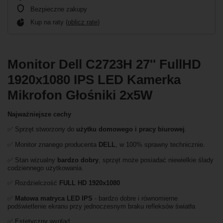
Bezpieczne zakupy
Kup na raty (
oblicz ratę
)
Monitor Dell C2723H 27'' FullHD
1920x1080 IPS LED Kamerka
Mikrofon Głośniki 2x5W
Najważniejsze cechy
✅ Sprzęt stworzony do
użytku domowego i pracy biurowej
.
✅ Monitor znanego producenta
DELL
, w 100% sprawny technicznie.
✅ Stan wizualny
bardzo dobry
, sprzęt może posiadać niewielkie ślady
codziennego użytkowania.
✅ Rozdzielczość
FULL HD
1920x1080
✅
Matowa matryca LED IPS
- bardzo dobre i równomierne
podświetlenie ekranu przy jednoczesnym braku refleksów światła
✅ Estetyczny wygląd