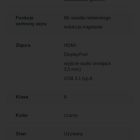
Funkcje
filtr światła niebieskego
ochrony oczu
redukcja migotania
Złącza
HDMI
DisplayPort
wyjście audio (minijack
3,5 mm)
USB 3.1 typ A
Klasa
A
Kolor
czarny
Stan
Używany