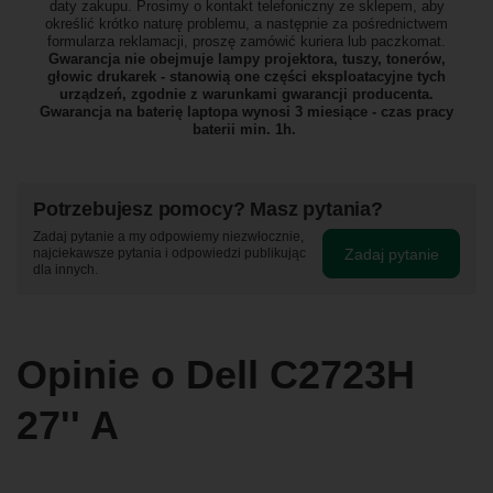
daty zakupu. Prosimy o kontakt telefoniczny ze sklepem, aby
określić krótko naturę problemu, a następnie za pośrednictwem
formularza reklamacji, proszę
zamówić kuriera lub paczkomat.
Gwarancja nie obejmuje lampy projektora, tuszy, tonerów,
głowic drukarek - stanowią one części eksploatacyjne tych
urządzeń, zgodnie z warunkami gwarancji producenta.
Gwarancja na baterię laptopa wynosi 3 miesiące - czas pracy
baterii min. 1h.
Potrzebujesz pomocy? Masz pytania?
Zadaj pytanie a my odpowiemy niezwłocznie,
Zadaj pytanie
najciekawsze pytania i odpowiedzi publikując
dla innych.
Opinie o Dell C2723H
27'' A