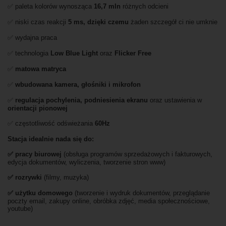
✅ paleta kolorów wynosząca
16,7 mln
różnych odcieni
✅ niski czas reakcji
5 ms, dzięki czemu
żaden szczegół ci nie umknie
✅ wydajna praca
✅ technologia
Low Blue Light
oraz
Flicker Free
✅
matowa matryca
✅
wbudowana kamera, głośniki i mikrofon
✅
regulacja pochylenia, podniesienia ekranu
oraz ustawienia w
orientacji pionowej
✅ częstotliwość odświeżania
60Hz
Stacja idealnie nada się do:
✅ pracy biurowej
(obsługa programów sprzedażowych i fakturowych,
edycja dokumentów, wyliczenia, tworzenie stron www)
✅
rozrywki
(filmy, muzyka)
✅ użytku domowego
(tworzenie i wydruk dokumentów, przeglądanie
poczty email, zakupy online, obróbka zdjęć, media społecznościowe,
youtube)