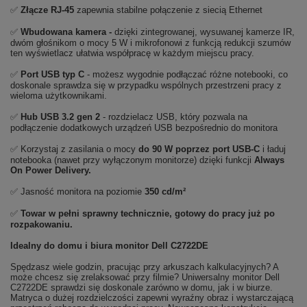
✅
Złącze RJ-45
zapewnia stabilne połączenie z siecią Ethernet
✅
Wbudowana kamera -
dzięki zintegrowanej, wysuwanej kamerze IR,
dwóm głośnikom o mocy 5 W i mikrofonowi z funkcją redukcji szumów
ten wyświetlacz ułatwia współpracę w każdym miejscu pracy.
✅
Port USB typ C
- możesz wygodnie podłączać różne notebooki, co
doskonale sprawdza się w przypadku wspólnych przestrzeni pracy z
wieloma użytkownikami.
✅
Hub USB 3.2 gen 2
- rozdzielacz USB, który pozwala na
podłączenie dodatkowych urządzeń USB bezpośrednio do monitora
✅ Korzystaj z zasilania o mocy
do 90 W poprzez port USB-C
i ładuj
notebooka (nawet przy wyłączonym monitorze) dzięki funkcji
Always
On Power Delivery.
✅ Jasność monitora na poziomie
350 cd/m²
✅
Towar w pełni sprawny technicznie, gotowy do pracy już po
rozpakowaniu.
Idealny do domu i biura monitor Dell C2722DE
Spędzasz wiele godzin, pracując przy arkuszach kalkulacyjnych? A
może chcesz się zrelaksować przy filmie? Uniwersalny monitor Dell
C2722DE sprawdzi się doskonale zarówno w domu, jak i w biurze.
Matryca o dużej rozdzielczości zapewni wyraźny obraz i wystarczającą