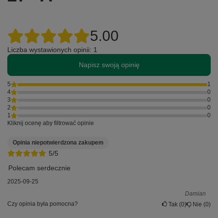
5.00
Liczba wystawionych opinii: 1
Napisz swoją opinię
5
1
4
0
3
0
2
0
1
0
Kliknij ocenę aby filtrować opinie
Opinia niepotwierdzona zakupem
5/5
Polecam serdecznie
2025-09-25
Damian
Czy opinia była pomocna?
Tak
0
Nie
0