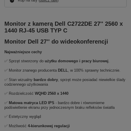
Kup na raty (
oblicz ratę
)
Monitor z kamerą Dell C2722DE 27'' 2560 x
1440 RJ-45 USB TYP C
Monitor Dell 27'' do wideokonferencji
Najważniejsze cechy
✅ Sprzęt stworzony do
użytku domowego i pracy biurowej
.
✅ Monitor znanego producenta
DELL
, w 100% sprawny technicznie.
✅ Stan wizualny
bardzo dobry
, sprzęt może posiadać niewielkie ślady
codziennego użytkowania
✅ Rozdzielczość
WQHD 2560 x 1440
✅
Matowa matryca LED IPS
- bardzo dobre i równomierne
podświetlenie ekranu przy jednoczesnym braku refleksów światła
✅ Estetyczny wygląd
✅ Możliwość
4-kierunkowej regulacji