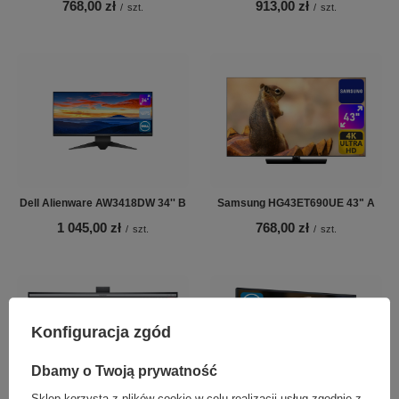
768,00 zł
913,00 zł
/
szt.
/
szt.
Dell Alienware AW3418DW 34'' B
Samsung HG43ET690UE 43" A
1 045,00 zł
768,00 zł
/
szt.
/
szt.
Konfiguracja zgód
Dbamy o Twoją prywatność
Sklep korzysta z plików cookie w celu realizacji usług zgodnie z