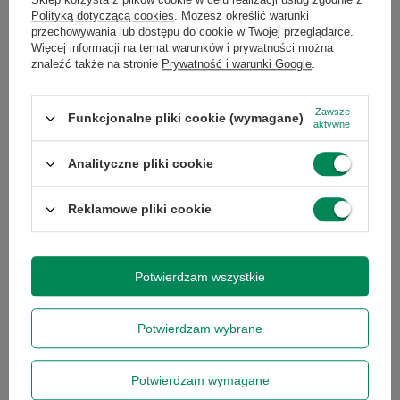
Polityką dotyczącą cookies
. Możesz określić warunki
Dell C3422WE 34'' A
Dell P2723D 27'' A
przechowywania lub dostępu do cookie w Twojej przeglądarce.
Więcej informacji na temat warunków i prywatności można
1 230,00 zł
739,00 zł
/
szt.
/
szt.
znaleźć także na stronie
Prywatność i warunki Google
.
Zawsze
Funkcjonalne pliki cookie (wymagane)
aktywne
Chcesz się w czymś upewnić lub
Analityczne pliki cookie
masz dodatkowe pytanie?
Reklamowe pliki cookie
Skorzystaj z naszej pomocy!
+48 796 758 658
Potwierdzam wszystkie
info@greencomputers.pl
Zapytaj o ten produkt
Potwierdzam wybrane
Potwierdzam wymagane