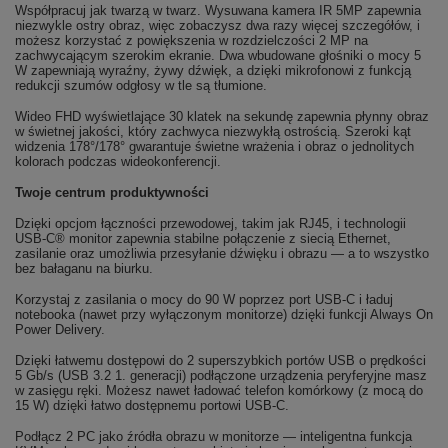
Współpracuj jak twarzą w twarz. Wysuwana kamera IR 5MP zapewnia
niezwykle ostry obraz, więc zobaczysz dwa razy więcej szczegółów, i
możesz korzystać z powiększenia w rozdzielczości 2 MP na
zachwycającym szerokim ekranie. Dwa wbudowane głośniki o mocy 5
W zapewniają wyraźny, żywy dźwięk, a dzięki mikrofonowi z funkcją
redukcji szumów odgłosy w tle są tłumione.
Wideo FHD wyświetlające 30 klatek na sekundę zapewnia płynny obraz
w świetnej jakości, który zachwyca niezwykłą ostrością. Szeroki kąt
widzenia 178°/178° gwarantuje świetne wrażenia i obraz o jednolitych
kolorach podczas wideokonferencji.
Twoje centrum produktywności
Dzięki opcjom łączności przewodowej, takim jak RJ45, i technologii
USB-C® monitor zapewnia stabilne połączenie z siecią Ethernet,
zasilanie oraz umożliwia przesyłanie dźwięku i obrazu — a to wszystko
bez bałaganu na biurku.
Korzystaj z zasilania o mocy do 90 W poprzez port USB-C i ładuj
notebooka (nawet przy wyłączonym monitorze) dzięki funkcji Always On
Power Delivery.
Dzięki łatwemu dostępowi do 2 superszybkich portów USB o prędkości
5 Gb/s (USB 3.2 1. generacji) podłączone urządzenia peryferyjne masz
w zasięgu ręki. Możesz nawet ładować telefon komórkowy (z mocą do
15 W) dzięki łatwo dostępnemu portowi USB-C.
Podłącz 2 PC jako źródła obrazu w monitorze — inteligentna funkcja