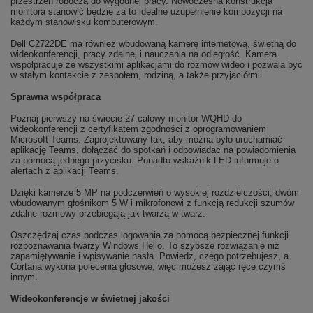
przestrzeń roboczą do wygodnej pracy. Nowoczesna konstrukcja
monitora stanowić będzie za to idealne uzupełnienie kompozycji na
każdym stanowisku komputerowym.
Dell C2722DE ma również wbudowaną kamerę internetową, świetną do
wideokonferencji, pracy zdalnej i nauczania na odległość. Kamera
współpracuje ze wszystkimi aplikacjami do rozmów wideo i pozwala być
w stałym kontakcie z zespołem, rodziną, a także przyjaciółmi.
Sprawna współpraca
Poznaj pierwszy na świecie 27-calowy monitor WQHD do
wideokonferencji z certyfikatem zgodności z oprogramowaniem
Microsoft Teams. Zaprojektowany tak, aby można było uruchamiać
aplikację Teams, dołączać do spotkań i odpowiadać na powiadomienia
za pomocą jednego przycisku. Ponadto wskaźnik LED informuje o
alertach z aplikacji Teams.
Dzięki kamerze 5 MP na podczerwień o wysokiej rozdzielczości, dwóm
wbudowanym głośnikom 5 W i mikrofonowi z funkcją redukcji szumów
zdalne rozmowy przebiegają jak twarzą w twarz.
Oszczędzaj czas podczas logowania za pomocą bezpiecznej funkcji
rozpoznawania twarzy Windows Hello. To szybsze rozwiązanie niż
zapamiętywanie i wpisywanie hasła. Powiedz, czego potrzebujesz, a
Cortana wykona polecenia głosowe, więc możesz zająć ręce czymś
innym.
Wideokonferencje w świetnej jakości