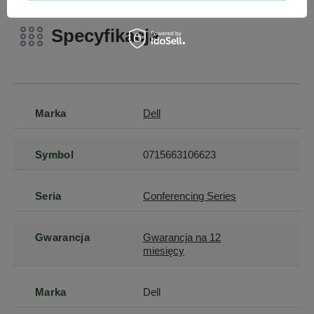
Specyfikacja
Marka
Dell
Symbol
0715663106623
Seria
Conferencing Series
Gwarancja
Gwarancja na 12
miesięcy
Marka
Dell