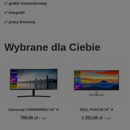
✅
grafiki komputerowej
✅
fotografii
✅ pracy biurowej
Wybrane dla Ciebie
Samsung C34H890WGU 34" A
DELL P3421W 34'' A
768,00 zł
1 201,00 zł
/
szt.
/
szt.