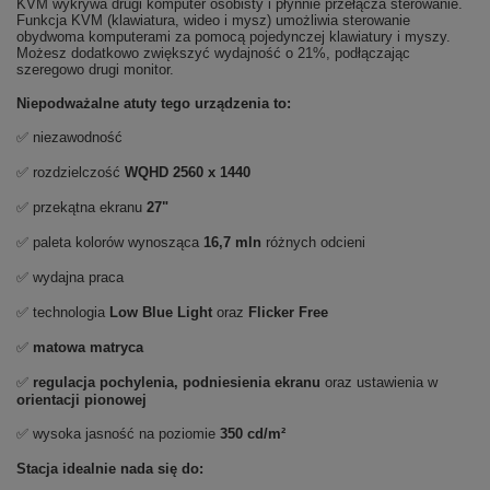
KVM wykrywa drugi komputer osobisty i płynnie przełącza sterowanie.
Funkcja KVM (klawiatura, wideo i mysz) umożliwia sterowanie
obydwoma komputerami za pomocą pojedynczej klawiatury i myszy.
Możesz dodatkowo zwiększyć wydajność o 21%, podłączając
szeregowo drugi monitor.
Niepodważalne atuty tego urządzenia to:
✅ niezawodność
✅ rozdzielczość
WQHD 2560 x 1440
✅ przekątna ekranu
27"
✅ paleta kolorów wynosząca
16,7 mln
różnych odcieni
✅ wydajna praca
✅ technologia
Low Blue Light
oraz
Flicker Free
✅
matowa matryca
✅
regulacja pochylenia, podniesienia ekranu
oraz ustawienia w
orientacji pionowej
✅ wysoka jasność na poziomie
350 cd/m²
Stacja idealnie nada się do: