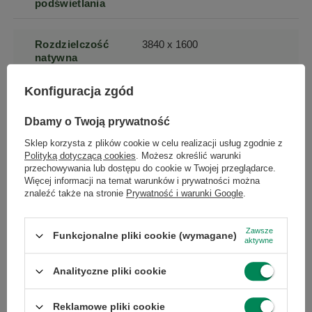
podświetlania
Rozdzielczość
3840 x 1600
natywna
Konfiguracja zgód
Typ matrycy
IPS / PLS
Dbamy o Twoją prywatność
Czas reakcji
1
Sklep korzysta z plików cookie w celu realizacji usług zgodnie z
Polityką dotyczącą cookies
. Możesz określić warunki
przechowywania lub dostępu do cookie w Twojej przeglądarce.
Powłoka
matowa
Więcej informacji na temat warunków i prywatności można
matrycy
znaleźć także na stronie
Prywatność i warunki Google
.
Zawsze
Proporcje
21:9
Funkcjonalne pliki cookie (wymagane)
aktywne
obrazu
Analityczne pliki cookie
Kontrast
1000
statyczny (x:1)
Reklamowe pliki cookie