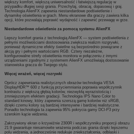
większy komfort, większą uniwersalność i łatwiejszą regulację w
przypadku długiej sesji grania. Przechylaj, obracaj, dopasowuj i graj.
Technologia AlienFX zapewnia niestandardowe podświetlenie i
dynamikę oświetlenia w grach. Menu ekranowe dla graczy zawiera kilka
opcji, które pozwalają poprawić wydajność i zapewnić przewagę w grze.
Niestandardowe oświetlenie za pomocą systemu AlienFX
Lepszy komfort grania z technologią AlienFX — system podświetlenia z
pełnymi możliwościami dostosowania zwiększa realizm rozgrywki,
ponieważ dynamiczne efekty świetlne są bezpośrednio powiązane z
akcją gry i pełnymi wartościami RGB. Cztery niezależne,
konfigurowalne strefy oświetlenia monitora w połączeniu z innymi
urządzeniami zgodnymi z systemem AlienFX umożliwiają dostosowanie
stanowiska gracza do Twojego stylu.
Więcej wrażeń, więcej rozrywki
Oprócz zapewniania realistycznych obrazów technologia VESA
DisplayHDR™ 600 z funkcją przyciemniania poprawia współczynnik
kontrastu z większą głębią kolorów, niezwykłą wyrazistością i
zmniejszonym efektem gradacji. Technologia IPS Nano Color to
standard kinowy, który zapewnia szerszą gamę kolorów niż sRGB,
dzięki czemu kolory są bardziej intensywne i bardziej realistyczne.
Ponadto technologia ta zapewnia 95% pokrycia gamy DCI-P3 przy
szerokim kącie widzenia.
Zakrzywiony ekran o krzywiźnie 2300R i współczynniku proporcji obrazu
21:9 gwarantuje niesamowite wrażenia podczas grania dzięki lepszemu
polu widzenia, a jednocześnie redukuje zniekształcenia, odblaski i