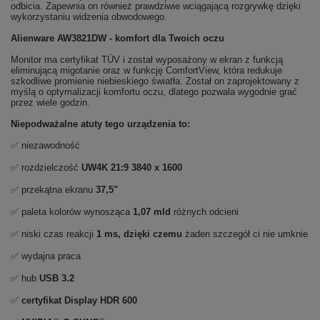
odbicia. Zapewnia on również prawdziwie wciągającą rozgrywkę dzięki
wykorzystaniu widzenia obwodowego.
Alienware AW3821DW - komfort dla Twoich oczu
Monitor ma certyfikat TÜV i został wyposażony w ekran z funkcją
eliminującą migotanie oraz w funkcję ComfortView, która redukuje
szkodliwe promienie niebieskiego światła. Został on zaprojektowany z
myślą o optymalizacji komfortu oczu, dlatego pozwala wygodnie grać
przez wiele godzin.
Niepodważalne atuty tego urządzenia to:
✅ niezawodność
✅ rozdzielczość
UW4K 21:9
3840 x 1600
✅ przekątna ekranu
37,5"
✅ paleta kolorów wynosząca
1,07 mld
różnych odcieni
✅ niski czas reakcji
1 ms, dzięki czemu
żaden szczegół ci nie umknie
✅ wydajna praca
✅ hub
USB 3.2
✅
certyfikat Display HDR 600