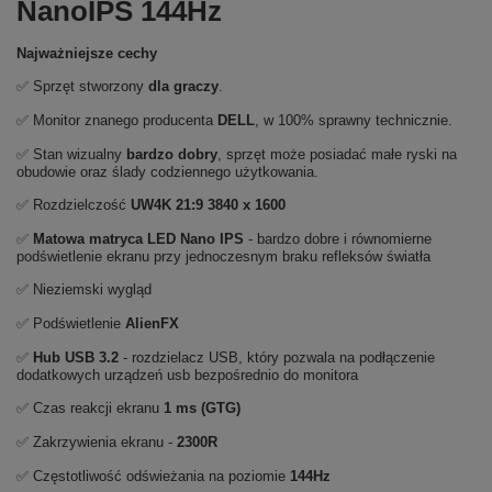
NanoIPS 144Hz
Najważniejsze cechy
✅ Sprzęt stworzony
dla graczy
.
✅ Monitor znanego producenta
DELL
, w 100% sprawny technicznie.
✅ Stan wizualny
bardzo dobry
, sprzęt może posiadać małe ryski na
obudowie oraz ślady codziennego użytkowania.
✅ Rozdzielczość
UW4K 21:9
3840 x 1600
✅
Matowa matryca LED Nano IPS
- bardzo dobre i równomierne
podświetlenie ekranu przy jednoczesnym braku refleksów światła
✅ Nieziemski wygląd
✅ Podświetlenie
AlienFX
✅
Hub USB
3.2
- rozdzielacz USB, który pozwala na podłączenie
dodatkowych urządzeń usb bezpośrednio do monitora
✅ Czas reakcji ekranu
1 ms (GTG)
✅ Zakrzywienia ekranu -
2300R
✅ Częstotliwość odświeżania na poziomie
144Hz