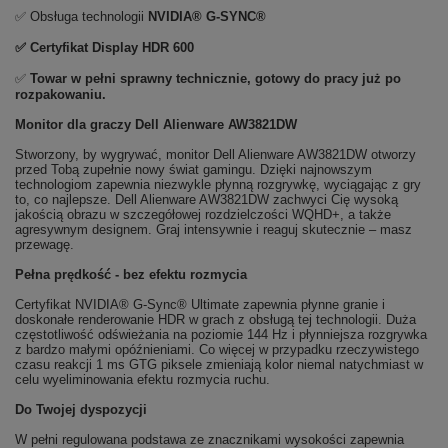
✅ Obsługa technologii
NVIDIA® G-SYNC®
✅ Certyfikat Display HDR 600
✅
Towar w pełni sprawny technicznie, gotowy do pracy już po
rozpakowaniu.
Monitor dla graczy Dell Alienware AW3821DW
Stworzony, by wygrywać, monitor Dell Alienware AW3821DW otworzy
przed Tobą zupełnie nowy świat gamingu. Dzięki najnowszym
technologiom zapewnia niezwykle płynną rozgrywkę, wyciągając z gry
to, co najlepsze. Dell Alienware AW3821DW zachwyci Cię wysoką
jakością obrazu w szczegółowej rozdzielczości WQHD+, a także
agresywnym designem. Graj intensywnie i reaguj skutecznie – masz
przewagę.
Pełna prędkość - bez efektu rozmycia
Certyfikat NVIDIA® G-Sync® Ultimate zapewnia płynne granie i
doskonałe renderowanie HDR w grach z obsługą tej technologii. Duża
częstotliwość odświeżania na poziomie 144 Hz i płynniejsza rozgrywka
z bardzo małymi opóźnieniami. Co więcej w przypadku rzeczywistego
czasu reakcji 1 ms GTG piksele zmieniają kolor niemal natychmiast w
celu wyeliminowania efektu rozmycia ruchu.
Do Twojej dyspozycji
W pełni regulowana podstawa ze znacznikami wysokości zapewnia