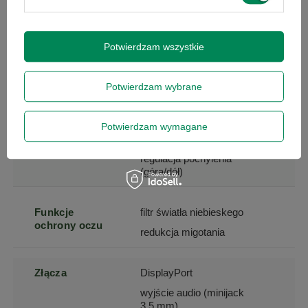
Kąt widzenia w
178
pionie
Potwierdzam wszystkie
Kąt widzenia w
178
Potwierdzam wybrane
poziomie
Potwierdzam wymagane
Regulacja
regulacja wysokości
regulacja pochylenia
(góra/dół)
Funkcje
filtr światła niebieskego
ochrony oczu
redukcja migotania
Złącza
DisplayPort
wyjście audio (minijack
3,5 mm)