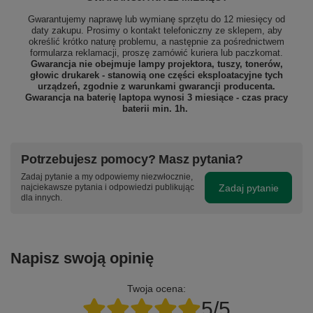
Gwarantujemy naprawę lub wymianę sprzętu do 12 miesięcy od
daty zakupu. Prosimy o kontakt telefoniczny ze sklepem, aby
określić krótko naturę problemu, a następnie za pośrednictwem
formularza reklamacji, proszę
zamówić kuriera lub paczkomat.
Gwarancja nie obejmuje lampy projektora, tuszy, tonerów,
głowic drukarek - stanowią one części eksploatacyjne tych
urządzeń, zgodnie z warunkami gwarancji producenta.
Gwarancja na baterię laptopa wynosi 3 miesiące - czas pracy
baterii min. 1h.
Potrzebujesz pomocy? Masz pytania?
Zadaj pytanie a my odpowiemy niezwłocznie,
Zadaj pytanie
najciekawsze pytania i odpowiedzi publikując
dla innych.
Napisz swoją opinię
Twoja ocena:
5/5