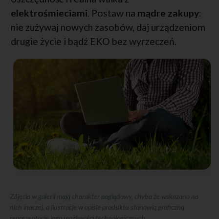
elektrośmieciami
. Postaw na
mądre zakupy
:
nie zużywaj nowych zasobów, daj urządzeniom
drugie życie i bądź EKO bez wyrzeczeń.
Zdjęcia w galerii mają charakter poglądowy, chyba że wskazano na
nich inaczej, a ilustracje w opisie produktu stanowią graficzną
reprezentację jego możliwości technologicznych.