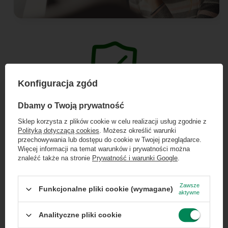
Konfiguracja zgód
×
Dołącz do newslettera Green
Dbamy o Twoją prywatność
Gwarancja Premium - 12
Computers
Sklep korzysta z plików cookie w celu realizacji usług zgodnie z
miesięcy pełnej wygody
Polityką dotyczącą cookies
. Możesz określić warunki
Zgarnij jako pierwszy informacje o zniżkach i
przechowywania lub dostępu do cookie w Twojej przeglądarce.
rabatach w naszym sklepie!
Więcej informacji na temat warunków i prywatności można
znaleźć także na stronie
Prywatność i warunki Google
.
Roczna gwarancja Premium
to niezwykle
...
lub zadzwoń od razu, aby odebrać
komfortowe rozwiązanie, które daje pewność
przy zamówieniu telefonicznym
Zawsze
Funkcjonalne pliki cookie (wymagane)
działania przez pełne 365 dni. Zapewniamy
aktywne
50 zł rabatu!
bezpłatny transport door-to-door oraz bardzo
Analityczne pliki cookie
rzetelne i sprawne podejście do każdego
Rabat 50 zł przy zamówieniach powyżej 300 zł. Oferta