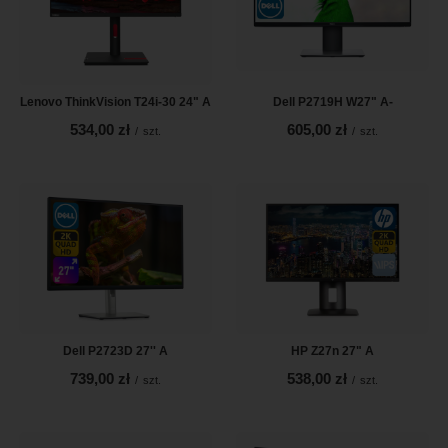
Lenovo ThinkVision T24i-30 24" A
Dell P2719H W27" A-
534,00 zł
605,00 zł
/
szt.
/
szt.
Dell P2723D 27'' A
HP Z27n 27" A
739,00 zł
538,00 zł
/
szt.
/
szt.