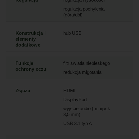
regulacja pochylenia
(góra/dół)
Konstrukcja i
hub USB
elementy
dodatkowe
Funkcje
filtr światła niebieskego
ochrony oczu
redukcja migotania
Złącza
HDMI
DisplayPort
wyjście audio (minijack
3,5 mm)
USB 3.1 typ A