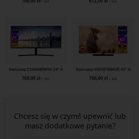
768,00 zł
672,00 zł
/
szt.
/
szt.
Samsung C34H890WGU 34" A
Samsung HG43ET690UE 43" A
768,00 zł
768,00 zł
/
szt.
/
szt.
Chcesz się w czymś upewnić lub
masz dodatkowe pytanie?