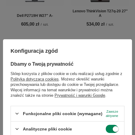
Lenovo ThinkVision T27q-20 27"
Dell P2719H W27" A-
A
605,00 zł
534,00 zł
/
szt.
/
szt.
Konfiguracja zgód
×
Dołącz do newslettera Green
Dbamy o Twoją prywatność
Computers
Sklep korzysta z plików cookie w celu realizacji usług zgodnie z
Polityką dotyczącą cookies
. Możesz określić warunki
Zgarnij jako pierwszy informacje o zniżkach i
przechowywania lub dostępu do cookie w Twojej przeglądarce.
rabatach w naszym sklepie!
Więcej informacji na temat warunków i prywatności można
Dell P2723D 27'' A-
Philips 275B1 27" A
znaleźć także na stronie
Prywatność i warunki Google
.
672,00 zł
624,00 zł
/
szt.
/
szt.
...
lub zadzwoń od razu, aby odebrać
przy zamówieniu telefonicznym
Zawsze
Funkcjonalne pliki cookie (wymagane)
aktywne
50 zł rabatu!
Analityczne pliki cookie
Rabat 50 zł przy zamówieniach powyżej 300 zł. Oferta