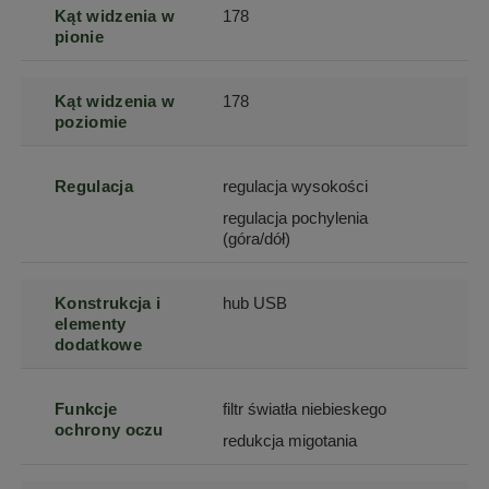
Kąt widzenia w
178
pionie
Kąt widzenia w
178
poziomie
Regulacja
regulacja wysokości
regulacja pochylenia
(góra/dół)
Konstrukcja i
hub USB
elementy
dodatkowe
Funkcje
filtr światła niebieskego
ochrony oczu
redukcja migotania