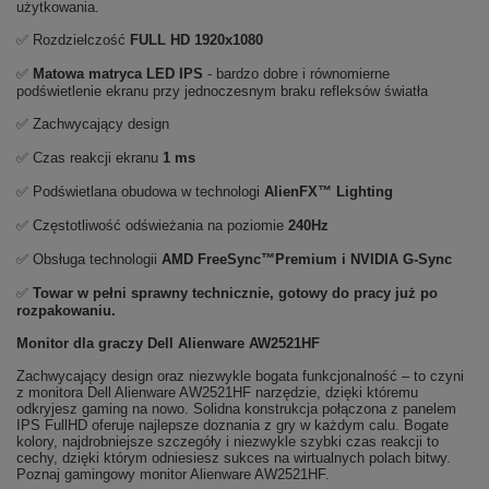
użytkowania.
✅ Rozdzielczość
FULL HD
1920x1080
✅
Matowa matryca LED IPS
- bardzo dobre i równomierne
podświetlenie ekranu przy jednoczesnym braku refleksów światła
✅ Zachwycający design
✅ Czas reakcji ekranu
1 ms
✅ Podświetlana obudowa w technologi
AlienFX™ Lighting
✅ Częstotliwość odświeżania na poziomie
240Hz
✅ Obsługa technologii
AMD FreeSync™Premium i NVIDIA G-Sync
✅
Towar w pełni sprawny technicznie, gotowy do pracy już po
rozpakowaniu.
Monitor dla graczy Dell Alienware AW2521HF
Zachwycający design oraz niezwykle bogata funkcjonalność – to czyni
z monitora Dell Alienware AW2521HF narzędzie, dzięki któremu
odkryjesz gaming na nowo. Solidna konstrukcja połączona z panelem
IPS FullHD oferuje najlepsze doznania z gry w każdym calu. Bogate
kolory, najdrobniejsze szczegóły i niezwykle szybki czas reakcji to
cechy, dzięki którym odniesiesz sukces na wirtualnych polach bitwy.
Poznaj gamingowy monitor Alienware AW2521HF.