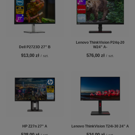
Lenovo ThinkVision P24q-20
Dell P2723D 27" B
W24" A-
913,00 zł
576,00 zł
/
szt.
/
szt.
HP Z27n 27" A
Lenovo ThinkVision T24i-30 24" A
538,00 zł
534,00 zł
/
szt.
/
szt.