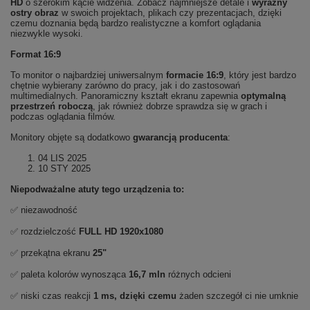
HD
o szerokim kącie widzenia. Zobacz najmniejsze detale i
wyraźny
ostry obraz
w swoich projektach, plikach czy prezentacjach, dzięki
czemu doznania będą bardzo realistyczne a komfort oglądania
niezwykle wysoki.
Format 16:9
To monitor o najbardziej uniwersalnym
formacie 16:9
, który jest bardzo
chętnie wybierany zarówno do pracy, jak i do zastosowań
multimedialnych. Panoramiczny kształt ekranu zapewnia
optymalną
przestrzeń roboczą
, jak również dobrze sprawdza się w grach i
podczas oglądania filmów.
Monitory objęte są dodatkowo
gwarancją producenta
:
04 LIS 2025
10 STY 2025
Niepodważalne atuty tego urządzenia to:
✅ niezawodność
✅ rozdzielczość
FULL HD
1920x1080
✅ przekątna ekranu
25"
✅ paleta kolorów wynosząca
16,7 mln
różnych odcieni
✅ niski czas reakcji
1 ms, dzięki czemu
żaden szczegół ci nie umknie