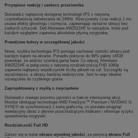
Przyspiesz reakcję i zaskocz przeciwnika
Doświadcz najlepszej dostępnej technologii IPS z natywną
częstotliwością odświeżania do 240Hz. Rzeczywisty czas reakcji 1 ms
usuwa efekty ghostingu i rozmycia, zapewniając wyraźne obrazy bez
żadnych sztuczek. Dell Alienware AW2521HF to narzędzie, które pod
każdym względem zapewnia absolutnie płynną rozgrywkę.
Prawdziwe kolory w szczegółowej jakości
Nowa, szybka technologia IPS pomaga zachować ostrość obrazu pod
każdym kątem na ekranie. Ponadto pokrycie do 99% palety sRGB
powoduje, że widzisz szeroką gamę barw. Co więcej, Alienware
AW2521HF w połączeniu z natywną rozdzielczością FHD 1080p
zapewnia najlepszy współczynnik liczby pikseli na cal. Szczegóły są
wyraźniejsze, a obrazy bardziej realistyczne. Jest to więc idealne
rozwiązanie do szybkiego grania
Zaprojektowany z myślą o zwycięstwie
Doświadcz nowego poziomu jasności w trakcie intensywnej akcji.
Monitor obsługuje technologie AMD FreeSync™ Premium i NVIDIA© G-
SYNC© do synchronizacji z kartą graficzną, co pozwala osiągnąć
rewelacyjny obraz z płynnie przechodzącymi klatkami i eliminuje ryzyko
spowolnienia rozgrywki.
Rozdzielczość Full HD
Zanurz się w świat
obrazu wysokiej jakości
, za pomocą
ekranu Full