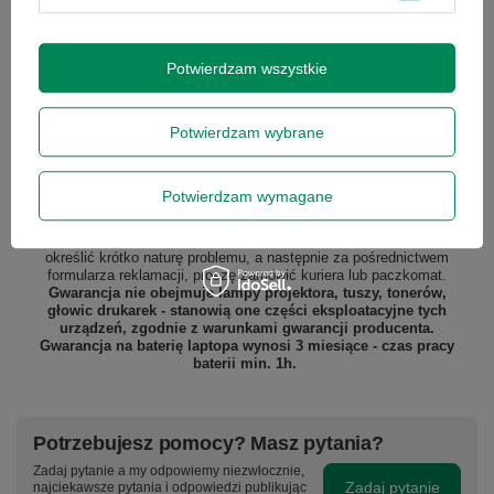
Potwierdzam wszystkie
Podmiot odpowiedzialny
|
Informacje o bezpieczeństwie
Potwierdzam wybrane
GWARANCJA NA 12 MIESIĘCY
Potwierdzam wymagane
Gwarantujemy naprawę lub wymianę sprzętu do 12 miesięcy od
daty zakupu. Prosimy o kontakt telefoniczny ze sklepem, aby
określić krótko naturę problemu, a następnie za pośrednictwem
formularza reklamacji, proszę
zamówić kuriera lub paczkomat.
Gwarancja nie obejmuje lampy projektora, tuszy, tonerów,
głowic drukarek - stanowią one części eksploatacyjne tych
urządzeń, zgodnie z warunkami gwarancji producenta.
Gwarancja na baterię laptopa wynosi 3 miesiące - czas pracy
baterii min. 1h.
Potrzebujesz pomocy? Masz pytania?
Zadaj pytanie a my odpowiemy niezwłocznie,
Zadaj pytanie
najciekawsze pytania i odpowiedzi publikując