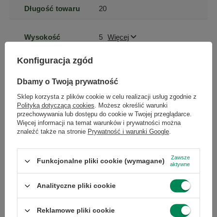
Długość towaru
20
Wysokość
5
Więcej
towaru w
centymetrach
Więcej
Konfiguracja zgód
Dbamy o Twoją prywatność
Szerokość
20
Więcej
towaru w
Sklep korzysta z plików cookie w celu realizacji usług zgodnie z
centymetrach
Więcej
Polityką dotyczącą cookies
. Możesz określić warunki
przechowywania lub dostępu do cookie w Twojej przeglądarce.
Więcej informacji na temat warunków i prywatności można
Długość towaru
20
Więcej
znaleźć także na stronie
Prywatność i warunki Google
.
w
centymetrach
Więcej
Zawsze
Funkcjonalne pliki cookie (wymagane)
aktywne
Stan
Używany
Analityczne pliki cookie
Stan
zastępcze
Reklamowe pliki cookie
opakowania