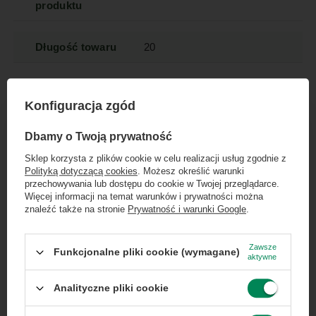
produktu
Długość towaru
20
Wysokość
5
Więcej
towaru w
Konfiguracja zgód
centymetrach
Więcej
×
Dołącz do newslettera Green
Dbamy o Twoją prywatność
Computers
Szerokość
20
Więcej
Sklep korzysta z plików cookie w celu realizacji usług zgodnie z
towaru w
Polityką dotyczącą cookies
. Możesz określić warunki
Zgarnij jako pierwszy informacje o zniżkach i
centymetrach
Więcej
przechowywania lub dostępu do cookie w Twojej przeglądarce.
rabatach w naszym sklepie!
Więcej informacji na temat warunków i prywatności można
znaleźć także na stronie
Prywatność i warunki Google
.
Długość towaru
20
Więcej
...
lub zadzwoń od razu, aby odebrać
w
przy zamówieniu telefonicznym
Zawsze
centymetrach
Więcej
Funkcjonalne pliki cookie (wymagane)
aktywne
50 zł rabatu!
Analityczne pliki cookie
Stan
Używany
Rabat 50 zł przy zamówieniach powyżej 300 zł. Oferta
jednorazowa, nie łączy się z innymi promocjami i nie