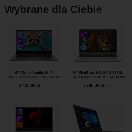
Wybrane dla Ciebie
HP ZBook Studio G8 i7-
HP EliteBook 640 G9 i5-1235U
11850H/32/1TB M.2/-/15"/W11P
16GB RAM 256GB M.2 14" W11P
2 403,00 zł
1 788,00 zł
/
szt.
/
szt.