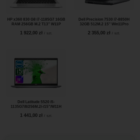
HP x360 830 G8 i7-1185G7 16GB
Dell Precision 7530 i7-8850H
RAM 256GB M.2 T13" W11P
32GB 512M.2 15'' Win11Pro
1 922,00 zł
2 355,00 zł
/
szt.
/
szt.
Dell Latitude 5520 i5-
1135G7/8/256M.2/-/15"/W11H
1 441,00 zł
/
szt.