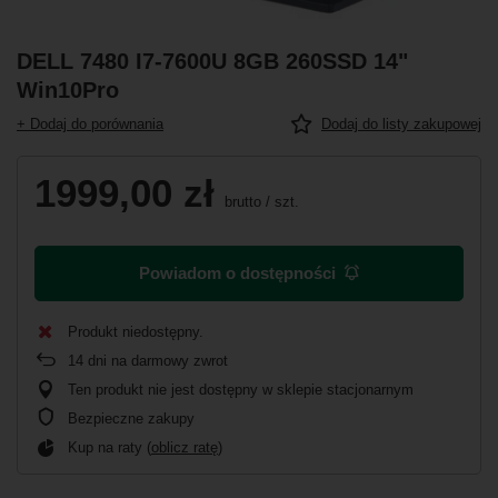
DELL 7480 I7-7600U 8GB 260SSD 14"
Win10Pro
+ Dodaj do porównania
Dodaj do listy zakupowej
1999,00 zł
brutto
/
szt.
Powiadom o dostępności
Produkt niedostępny
14
dni na darmowy zwrot
Ten produkt nie jest dostępny w sklepie stacjonarnym
Bezpieczne zakupy
Kup na raty (
oblicz ratę
)