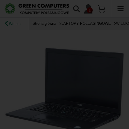
Strona główna
LAPTOPY POLEASINGOWE
WIELK
Wstecz