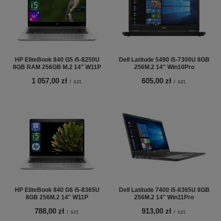
HP EliteBook 840 G5 i5-8250U
Dell Latitude 5490 i5-7300U 8GB
8GB RAM 256GB M.2 14" W11P
256M.2 14" Win10Pro
1 057,00 zł
605,00 zł
/
szt.
/
szt.
HP EliteBook 840 G6 i5-8365U
Dell Latitude 7400 i5-8365U 8GB
8GB 256M.2 14" W11P
256M.2 14'' Win11Pro
788,00 zł
913,00 zł
/
szt.
/
szt.