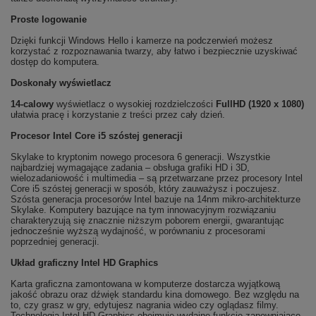
Proste logowanie
Dzięki funkcji Windows Hello i kamerze na podczerwień możesz
korzystać z rozpoznawania twarzy, aby łatwo i bezpiecznie uzyskiwać
dostęp do komputera.
Doskonały wyświetlacz
14-calowy
wyświetlacz o wysokiej rozdzielczości
FullHD (1920 x 1080)
ułatwia pracę i korzystanie z treści przez cały dzień.
Procesor Intel Core i5 szóstej generacji
Skylake to kryptonim nowego procesora 6 generacji. Wszystkie
najbardziej wymagające zadania – obsługa grafiki HD i 3D,
wielozadaniowość i multimedia – są przetwarzane przez procesory Intel
Core i5 szóstej generacji w sposób, który zauważysz i poczujesz.
Szósta generacja procesorów Intel bazuje na 14nm mikro-architekturze
Skylake. Komputery bazujące na tym innowacyjnym rozwiązaniu
charakteryzują się znacznie niższym poborem energii, gwarantując
jednocześnie wyższą wydajność, w porównaniu z procesorami
poprzedniej generacji.
Układ graficzny Intel HD Graphics
Karta graficzna zamontowana w komputerze dostarcza wyjątkową
jakość obrazu oraz dźwięk standardu kina domowego. Bez względu na
to, czy grasz w gry, edytujesz nagrania wideo czy oglądasz filmy.
Technologia Intel HD Graphics obejmuje wydajne funkcje zapewniające