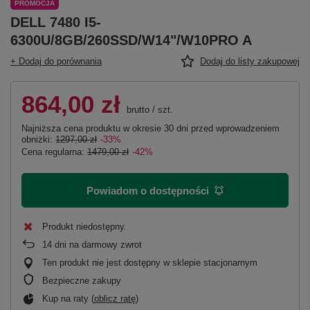
PROMOCJA
DELL 7480 I5-
6300U/8GB/260SSD/W14"/W10PRO A
+ Dodaj do porównania
Dodaj do listy zakupowej
864,00 zł
brutto
/
szt.
Najniższa cena produktu w okresie 30 dni przed wprowadzeniem
obniżki:
1297,00 zł
-33%
Cena regularna:
1479,00 zł
-42%
Powiadom o dostępności
Produkt niedostępny
14
dni na darmowy zwrot
Ten produkt nie jest dostępny w sklepie stacjonarnym
Bezpieczne zakupy
Kup na raty (
oblicz ratę
)