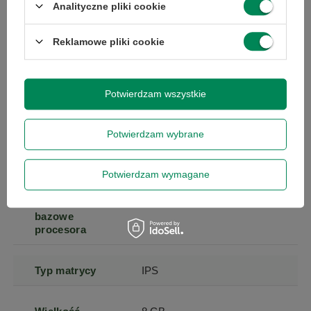
Analityczne pliki cookie
matrycy
Reklamowe pliki cookie
Ekran dotykowy
nie
Potwierdzam wszystkie
Seria procesora
Intel Core i5
Potwierdzam wybrane
Taktowanie
3.0
maksymalne
procesora
Potwierdzam wymagane
Taktowanie
2.4
bazowe
procesora
Typ matrycy
IPS