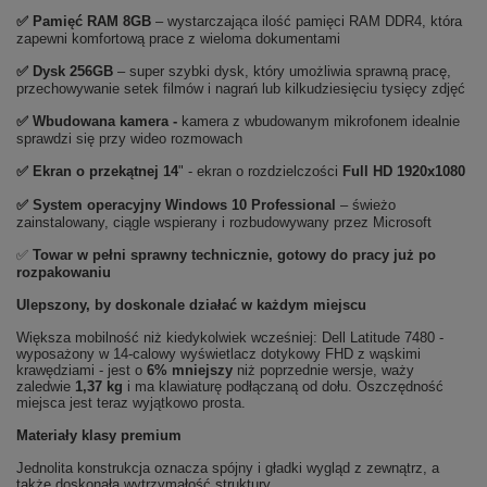
✅
Pami
ęć RAM 8GB
– wystarczająca ilość pamięci RAM DDR4, która
zapewni komfortową prace z wieloma dokumentami
✅
Dysk 256GB
– super szybki dysk, który umożliwia sprawną pracę,
przechowywanie setek filmów i nagrań lub kilkudziesięciu tysięcy zdjęć
✅ Wbudowana kamera -
kamera z wbudowanym mikrofonem idealnie
sprawdzi się przy wideo rozmowach
✅ Ekran o przekątnej 14
" - ekran o rozdzielczości
Full HD 1920x1080
✅
System operacyjny Windows 10 Professional
– świeżo
zainstalowany, ciągle wspierany i rozbudowywany przez Microsoft
✅
Towar w pełni sprawny technicznie, gotowy do pracy już po
rozpakowaniu
Ulepszony, by doskonale działać w każdym miejscu
Większa mobilność niż kiedykolwiek wcześniej: Dell Latitude 7480 -
wyposażony w 14-calowy wyświetlacz dotykowy FHD z wąskimi
krawędziami - jest o
6% mniejszy
niż poprzednie wersje, waży
zaledwie
1,37 kg
i ma klawiaturę podłączaną od dołu. Oszczędność
miejsca jest teraz wyjątkowo prosta.
Materiały klasy premium
Jednolita konstrukcja oznacza spójny i gładki wygląd z zewnątrz, a
także doskonałą wytrzymałość struktury.