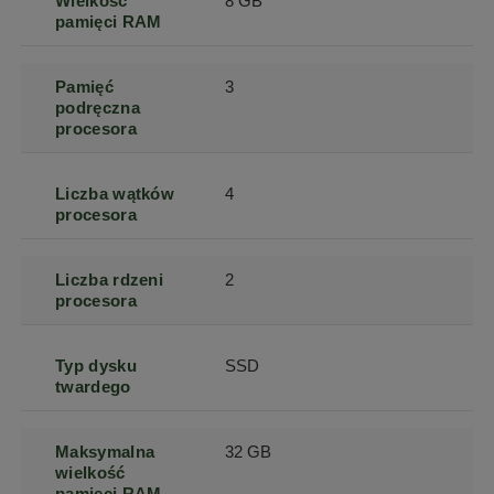
Wielkość
8 GB
pamięci RAM
Pamięć
3
podręczna
procesora
Liczba wątków
4
procesora
Liczba rdzeni
2
procesora
Typ dysku
SSD
twardego
Maksymalna
32 GB
wielkość
pamięci RAM