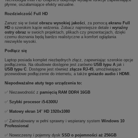
płynne, oszałamiające efekty wizualne.
Rozdzielczość Full HD
Zanurz się w świat
obrazu wysokiej jakości
, za pomocą
ekranu Full
HD
o szerokim kącie widzenia. Zobacz najmniejsze detale i
wyraźny
ostry obraz
w swoich projektach, plikach czy prezentacjach, dzięki
czemu doznania będą bardzo realistyczne a komfort oglądania
niezwykle wysoki.
Podłącz się
Laptop posiada komplet niezbędnych złącz, zapewniając szerokie opcje
podłączenia. Na obudowie dostępne jest zarówno
USB typu A
jak i
USB typu C
. Dostępne jest również
złącze RJ-45
, umożliwiające
przewodowe podłączenie do internetu, a także
gniazdo audio i HDMI
.
Niepodważalne atuty tego urządzenia to:
✅ Niezawodność z
pamięcią RAM DDR4 16GB
✅
Szybki procesor i5-6300U
✅
Matowy ekran
14
"
HD 1920x1080
✅ Zainstalowany w pełni sprawny i wspierany system
Windows 10
Professional
✅ Nowoczesny i pojemny dysk
SSD o pojemności aż 256GB