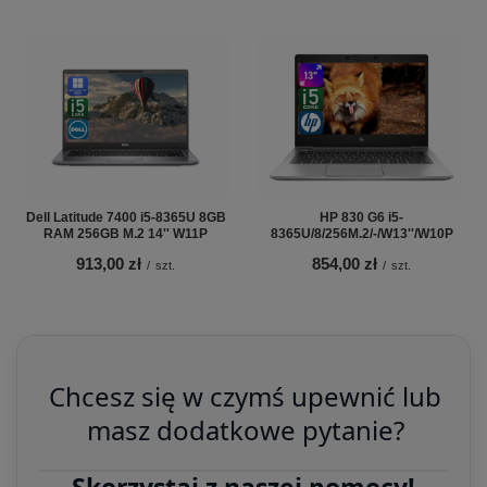
Dell Latitude 7400 i5-8365U 8GB
HP 830 G6 i5-
RAM 256GB M.2 14'' W11P
8365U/8/256M.2/-/W13''/W10P
913,00 zł
854,00 zł
/
szt.
/
szt.
Chcesz się w czymś upewnić lub
masz dodatkowe pytanie?