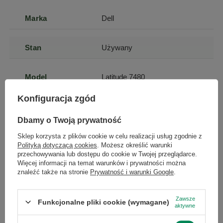
Marka
Dell
Stan
Używany
Model
Latitude 7480
Konfiguracja zgód
Model
Intel Core i5-6300U
procesora
Dbamy o Twoją prywatność
Sklep korzysta z plików cookie w celu realizacji usług zgodnie z
Przekątna
14
Polityką dotyczącą cookies
. Możesz określić warunki
przechowywania lub dostępu do cookie w Twojej przeglądarce.
ekranu
Więcej informacji na temat warunków i prywatności można
znaleźć także na stronie
Prywatność i warunki Google
.
Rozdzielczość
1920 x 1080
(px)
Zawsze
Funkcjonalne pliki cookie (wymagane)
aktywne
Powłoka
matowa