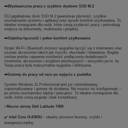
➡️Błyskawiczna praca z szybkim dyskiem SSD M.2
512-gigabajtowy dysk SSD M.2 gwarantuje płynność, szybkie
uruchamianie systemu i aplikacji oraz wysoki komfort użytkowania. To
idealne rozwiązanie dla osób, które cenią szybkość pracy i potrzebują
miejsca na dokumenty, multimedia i projekty.
➡️Stabilna łączność i pełen komfort użytkowania
Dzięki Wi-Fi i Bluetooth możesz wygodnie łączyć się z internetem oraz
używać akcesoriów takich jak myszki, słuchawki i klawiatury. Bogaty
zestaw portów zapewnia możliwość podłączenia dodatkowych
monitorów, akcesoriów i urządzeń peryferyjnych – wszystko po to, by
Twoja praca była maksymalnie wygodna i efektywna.
➡️Gotowy do pracy od razu po wyjęciu z pudełka
System Windows 11 Professional jest już zainstalowany,
zoptymalizowany i gotowy do działania. Nie musisz nic konfigurować –
po prostu uruchamiasz laptop i pracujesz. To idealne rozwiązanie dla
osób, które cenią wygodę i brak komplikacji.
⭐
Mocne strony Dell Latitude 7400
✔️
Intel Core i5-8365U
– idealny procesor biurowy, szybki i
energooszczędny.