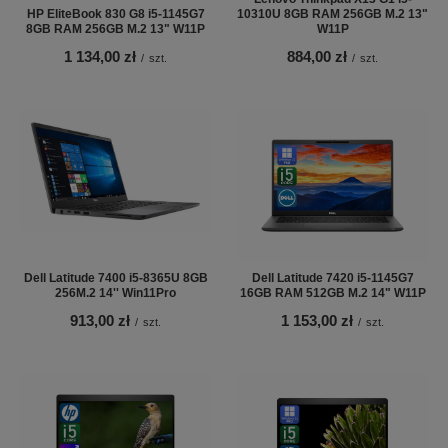
HP EliteBook 830 G8 i5-1145G7
10310U 8GB RAM 256GB M.2 13"
8GB RAM 256GB M.2 13" W11P
W11P
1 134,00 zł
884,00 zł
/
szt.
/
szt.
Dell Latitude 7400 i5-8365U 8GB
Dell Latitude 7420 i5-1145G7
256M.2 14'' Win11Pro
16GB RAM 512GB M.2 14" W11P
913,00 zł
1 153,00 zł
/
szt.
/
szt.