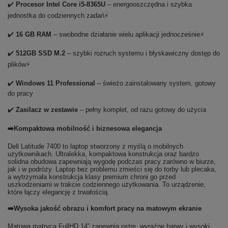
✔️
Procesor Intel Core i5-8365U
– energooszczędna i szybka
jednostka do codziennych zadań⚡
✔️
16 GB RAM
– swobodne działanie wielu aplikacji jednocześnie⚡
✔️
512GB SSD M.2
– szybki rozruch systemu i błyskawiczny dostęp do
plików⚡
✔️
Windows 11 Professional
– świeżo zainstalowany system, gotowy
do pracy
✔️
Zasilacz w zestawie
– pełny komplet, od razu gotowy do użycia
➡️Kompaktowa mobilność i biznesowa elegancja
Dell Latitude 7400 to laptop stworzony z myślą o mobilnych
użytkownikach. Ultralekka, kompaktowa konstrukcja oraz bardzo
solidna obudowa zapewniają wygodę podczas pracy zarówno w biurze,
jak i w podróży. Laptop bez problemu zmieści się do torby lub plecaka,
a wytrzymała konstrukcja klasy premium chroni go przed
uszkodzeniami w trakcie codziennego użytkowania. To urządzenie,
które łączy elegancję z trwałością.
➡️Wysoka jakość obrazu i komfort pracy na matowym ekranie
Matowa matryca FullHD 14” zapewnia ostre, wyraźne barwy i wysoki