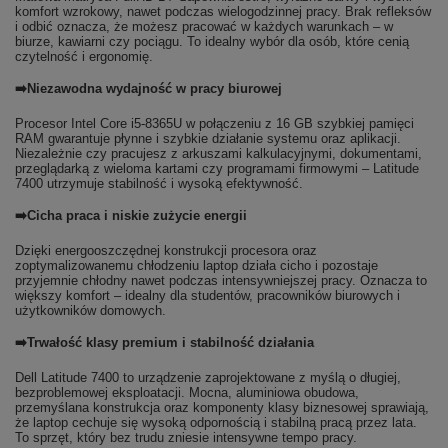
komfort wzrokowy, nawet podczas wielogodzinnej pracy. Brak refleksów
i odbić oznacza, że możesz pracować w każdych warunkach – w
biurze, kawiarni czy pociągu. To idealny wybór dla osób, które cenią
czytelność i ergonomię.
➡️Niezawodna wydajność w pracy biurowej
Procesor Intel Core i5-8365U w połączeniu z 16 GB szybkiej pamięci
RAM gwarantuje płynne i szybkie działanie systemu oraz aplikacji.
Niezależnie czy pracujesz z arkuszami kalkulacyjnymi, dokumentami,
przeglądarką z wieloma kartami czy programami firmowymi – Latitude
7400 utrzymuje stabilność i wysoką efektywność.
➡️Cicha praca i niskie zużycie energii
Dzięki energooszczędnej konstrukcji procesora oraz
zoptymalizowanemu chłodzeniu laptop działa cicho i pozostaje
przyjemnie chłodny nawet podczas intensywniejszej pracy. Oznacza to
większy komfort – idealny dla studentów, pracowników biurowych i
użytkowników domowych.
➡️Trwałość klasy premium i stabilność działania
Dell Latitude 7400 to urządzenie zaprojektowane z myślą o długiej,
bezproblemowej eksploatacji. Mocna, aluminiowa obudowa,
przemyślana konstrukcja oraz komponenty klasy biznesowej sprawiają,
że laptop cechuje się wysoką odpornością i stabilną pracą przez lata.
To sprzęt, który bez trudu zniesie intensywne tempo pracy.