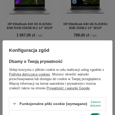
HP EliteBook 840 G5 i5-8250U
HP EliteBook 840 G6 i5-8365U
8GB RAM 256GB M.2 14" W11P
8GB 256M.2 14" W11P
1 057,00 zł
788,00 zł
/
szt.
/
szt.
Konfiguracja zgód
×
Dołącz do newslettera Green
Dbamy o Twoją prywatność
Computers
Sklep korzysta z plików cookie w celu realizacji usług zgodnie z
Polityką dotyczącą cookies
. Możesz określić warunki
Zgarnij jako pierwszy informacje o zniżkach i
przechowywania lub dostępu do cookie w Twojej przeglądarce.
rabatach w naszym sklepie!
Więcej informacji na temat warunków i prywatności można
znaleźć także na stronie
Prywatność i warunki Google
.
Dell Latitude 7410 i5-10310U
16GB 256M.2 T14'' Win11Pro
...
lub zadzwoń od razu, aby odebrać
przy zamówieniu telefonicznym
Zawsze
1 153,00 zł
/
szt.
Funkcjonalne pliki cookie (wymagane)
aktywne
50 zł rabatu!