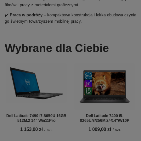
filmów i pracy z materiałami graficznymi.
✔️
Praca w podróży
– kompaktowa konstrukcja i lekka obudowa czynią
go świetnym towarzyszem mobilnej pracy.
Wybrane dla Ciebie
Dell Latitude 7490 i7-8650U 16GB
Dell Latitude 7400 i5-
512M.2 14" Win11Pro
8265U/8/256M.2/-/14''/W10P
1 153,00 zł
1 009,00 zł
/
szt.
/
szt.