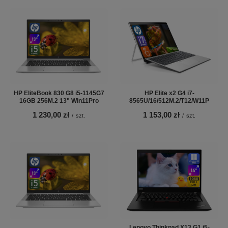
HP EliteBook 830 G8 i5-1145G7
HP Elite x2 G4 i7-
16GB 256M.2 13" Win11Pro
8565U/16/512M.2/T12/W11P
1 230,00 zł
1 153,00 zł
/
szt.
/
szt.
Lenovo Thinkpad X13 G1 i5-