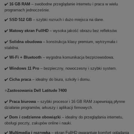
✔️
16 GB RAM
– swobodne przeglądanie internetu i praca w wielu
programach jednocześnie.
✔️
SSD 512 GB
– szybki rozruch i dużo miejsca na dane.
✔️
Matowy ekran FullHD
– wysoka jakość obrazu bez refleksów.
✔️
Solidna obudowa
– konstrukcja klasy premium, wytrzymała i
stabilna.
✔️
Wi-Fi + Bluetooth
– wygodna komunikacja bezprzewodowa.
✔️
Windows 11 Pro
– bezpieczny, nowoczesny i szybki system.
✔️
Cicha praca
– idealny do biura, szkoły i domu.
⭐
Zastosowania Dell Latitude 7400
✔️
Praca biurowa
– szybki procesor i 16 GB RAM zapewniają płynne
działanie programów, arkuszy i aplikacji firmowych.
✔️
Dom i codzienne obowiązki
– idealny do przeglądania internetu,
obsługi poczty, zakupów online i nauki.
✔️
Multimedia i rozrywka
– ekran FullHD gwarantuje komfort oglądania