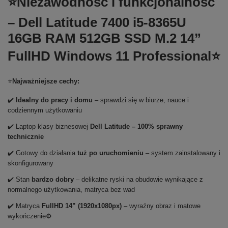
⭐Niezawodność i funkcjonalność
– Dell Latitude 7400 i5-8365U
16GB RAM 512GB SSD M.2 14”
FullHD Windows 11 Professional⭐
⭐
Najważniejsze cechy:
✔️
Idealny do pracy i domu
– sprawdzi się w biurze, nauce i
codziennym użytkowaniu
✔️ Laptop klasy biznesowej
Dell Latitude – 100% sprawny
technicznie
✔️ Gotowy do działania
tuż po uruchomieniu
– system zainstalowany i
skonfigurowany
✔️ Stan
bardzo dobry
– delikatne ryski na obudowie wynikające z
normalnego użytkowania, matryca bez wad
✔️ Matryca
FullHD 14” (1920x1080px)
– wyraźny obraz i matowe
wykończenie⚙️