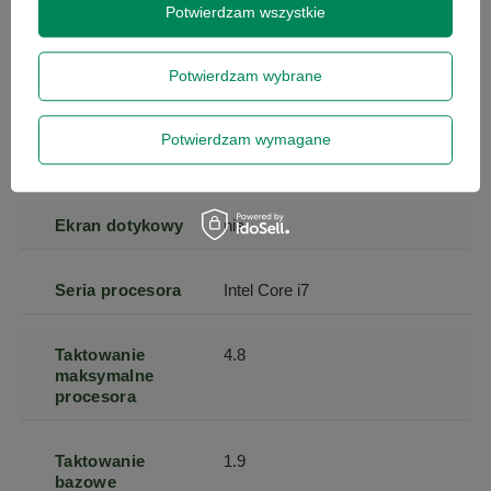
Potwierdzam wszystkie
Rozdzielczość
1920 x 1080
(px)
Potwierdzam wybrane
Powłoka
matowa
Potwierdzam wymagane
matrycy
Ekran dotykowy
nie
Seria procesora
Intel Core i7
Taktowanie
4.8
maksymalne
procesora
Taktowanie
1.9
bazowe