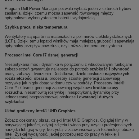
Program Dell Power Manager pozwala wybrać jeden z czterech trybów
zasilania, dzięki czemu można zapewnić równowagę między
optymalnym wykorzystaniem baterii i wydajnością.
Szybka praca, niska temperatura
Wentylatory są oparte na materiałach z polimerów ciekłokrystalicznych
(LCP). Dzięki temu łopatki wirników mają mniejszą grubość i zapewniają
optymalny przepływ powietrza, czyli niższą temperaturę systemu.
Procesor Intel Core i7 ósmej generacji
Niespotykana moc i dynamika w połączeniu z wbudowanymi funkcjami
zabezpieczeń gwarantuje najlepszą do potrzeb
szybkość i płynność
pracy, zabawy i tworzenia. Dodatkowo, dzięki obsłudze
najwyższych
rozdzielczości obrazu
, procesory szóstej generacji zapewniają
rozrywkę jak nigdy dotąd w domu czy w podróży. Procesory Intel®
Core™ i7 ósmej generacji zapewniają wyjątkowo
krótkie czasy
rozruchu
, niesamowitą rozrywkę i niespotykaną dynamikę przy
jednoczesnej bezproblemowej obsłudze i
gwarancji dużych
szybkości
.
Układ graficzny Intel® UHD Graphics
Zobacz doskonały obraz, dzięki Intel UHD Graphics. Oglądaj filmy w
porywającej jakości, edytuj zdjęcia i wideo przy użyciu profesjonalnych
narzędzi lub graj w gry, korzystaj z zaawansowanych technologii obrazu
Intel. Zyskaj wydajność, jakiej potrzebujesz do pracy w lekkiej i
mobilnej formie.