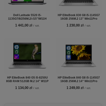
Dell Latitude 5520 i5-
HP EliteBook 830 G8 i5-1145G7
1135G7/8/256M.2/-/15"/W11H
16GB 256M.2 13" Win11Pro
1 441,00 zł
1 230,00 zł
/
szt.
/
szt.
HP EliteBook 840 G5 i5-8250U
HP EliteBook 840 G8 i5-1145G7
8GB RAM 512GB M.2 14" W11P
16GB 256M.2 14" Win11Pro
1 134,00 zł
1 249,00 zł
/
szt.
/
szt.