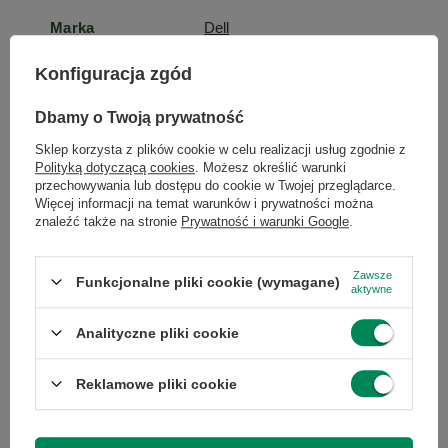
Marka
Dell
Konfiguracja zgód
Gwarancja
Gwarancja na 12
miesięcy
Dbamy o Twoją prywatność
Sklep korzysta z plików cookie w celu realizacji usług zgodnie z
Marka
Dell
Polityką dotyczącą cookies
. Możesz określić warunki
przechowywania lub dostępu do cookie w Twojej przeglądarce.
Więcej informacji na temat warunków i prywatności można
znaleźć także na stronie
Prywatność i warunki Google
.
Stan
Używany
Zawsze
Funkcjonalne pliki cookie (wymagane)
Model
Latitude 7300
aktywne
Analityczne pliki cookie
Model
Intel Core i7-8665U
procesora
Reklamowe pliki cookie
Przekątna
13.3
ekranu