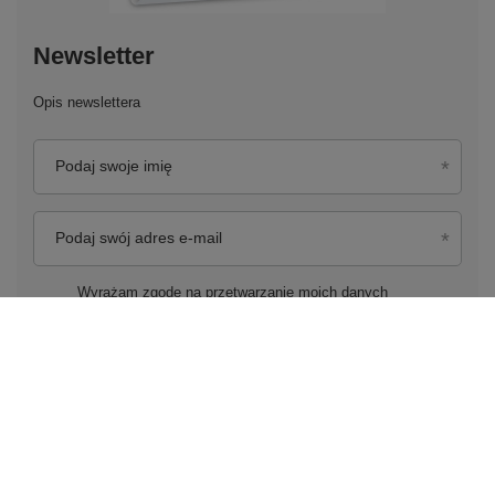
Newsletter
Opis newslettera
Podaj swoje imię
Podaj swój adres e-mail
Wyrażam zgodę na przetwarzanie moich danych
osobowych (adres e-mail) na potrzeby wysyłki newslettera
z informacją handlową (marketing). Więcej w
polityce
prywatności.
Zapisz się do newslettera