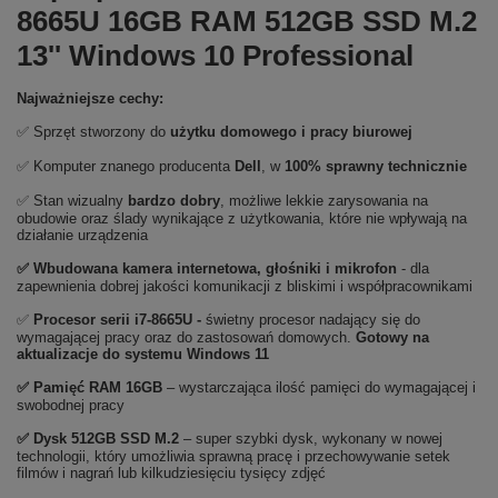
8665U 16GB RAM 512GB SSD M.2
13'' Windows 10 Professional
Najważniejsze cechy:
✅ Sprzęt stworzony do
użytku domowego
i
pracy biurowej
✅ Komputer znanego producenta
Dell
, w
100% sprawny technicznie
✅ Stan wizualny
bardzo dobry
, możliwe lekkie zarysowania na
obudowie oraz ślady wynikające z użytkowania, które nie wpływają na
działanie urządzenia
✅ Wbudowana kamera internetowa, głośniki i mikrofon
- dla
zapewnienia dobrej jakości komunikacji z bliskimi i współpracownikami
✅
Procesor serii i7-8665U -
świetny procesor nadający się do
wymagającej pracy oraz do zastosowań domowych.
Gotowy na
aktualizacje do systemu Windows 11
✅
Pami
ęć RAM 16GB
– wystarczająca ilość pamięci do wymagającej i
swobodnej pracy
✅
Dysk 512GB SSD M.2
– super szybki dysk, wykonany w nowej
technologii, który umożliwia sprawną pracę i przechowywanie setek
filmów i nagrań lub kilkudziesięciu tysięcy zdjęć