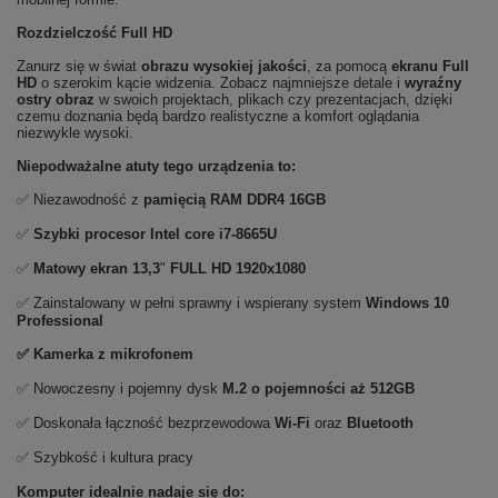
Rozdzielczość Full HD
Zanurz się w świat
obrazu wysokiej jakości
, za pomocą
ekranu Full
HD
o szerokim kącie widzenia. Zobacz najmniejsze detale i
wyraźny
ostry obraz
w swoich projektach, plikach czy prezentacjach, dzięki
czemu doznania będą bardzo realistyczne a komfort oglądania
niezwykle wysoki.
Niepodważalne atuty tego urządzenia to:
✅ Niezawodność z
pamięcią RAM DDR4 16GB
✅
Szybki procesor Intel core i7-8665U
✅
Matowy ekran
13,3
"
FULL HD 1920x1080
✅ Zainstalowany w pełni sprawny i wspierany system
Windows 10
Professional
✅ Kamerka z mikrofonem
✅ Nowoczesny i pojemny dysk
M.2 o pojemności aż 512GB
✅ Doskonała łączność bezprzewodowa
Wi-Fi
oraz
Bluetooth
✅ Szybkość i kultura pracy
Komputer idealnie nadaje się do: