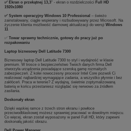
✅ Ekran o przekątnej 13,3
" - ekran o rozdzielczości
Full HD
1920x1080
✅
System operacyjny Windows 10 Professional
– świeżo
zainstalowany, ciągle wspierany i rozbudowywany przez Microsoft. Na
życzenie klienta możliwość darmowej aktualizacji do wersji
Windows
11
✅
Towar sprawny technicznie, gotowy do pracy już po
rozpakowaniu
Laptop biznesowy Dell Latitude 7300
Biznesowy laptop Dell Latitude 7300 to styl i wydajność w klasie
premium. W trosce o bezpieczeństwo Twoich danych firma Dell
stworzyła urządzenia posiadające szeroką gamę rozmaitych
zabezpieczeń. Z kolei nowoczesny procesor Intel Core pozwoli Ci
realizować najbardziej wymagające zadania, a wszystko płynnie i bez
zakłóceń. Praca w terenie? Z wydajną, świetnie zoptymalizowaną
baterią w końcu przestaniesz rozglądać się nerwowo za źródłem
zasilania.
Doskonały ekran
Dzięki wąskiej ramce z trzech stron ekranu i powłoce
przeciwodblaskowej możesz sprawniej pracować w dowolnym miejscu.
Co więcej, ekran został wyposażony w panel Full HD, który zapewni
doskonałą jakość obrazu.
Dell Power Manager