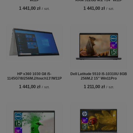
1 441,00 zł
1 441,00 zł
/
szt.
/
szt.
HP x360 1030 G8 i5-
Dell Latitude 5510 i5-10310U 8GB
1145G7/8/256M.2/touch13'/W11P
256M.2 15" Win11Pro
1 441,00 zł
1 211,00 zł
/
szt.
/
szt.