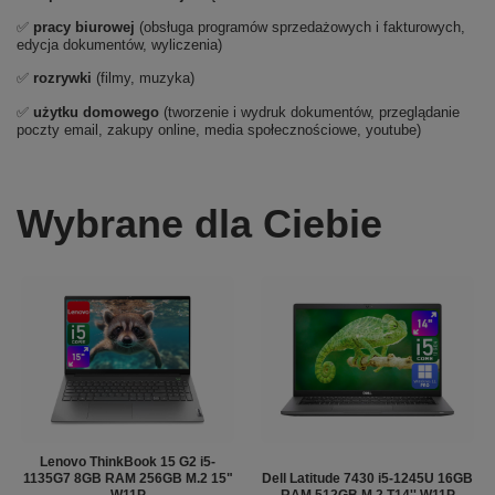
✅
pracy biurowej
(obsługa programów sprzedażowych i fakturowych,
edycja dokumentów, wyliczenia)
✅
rozrywki
(filmy, muzyka)
✅
użytku domowego
(tworzenie i wydruk dokumentów, przeglądanie
poczty email, zakupy online, media społecznościowe, youtube)
Wybrane dla Ciebie
Lenovo ThinkBook 15 G2 i5-
1135G7 8GB RAM 256GB M.2 15"
Dell Latitude 7430 i5-1245U 16GB
W11P
RAM 512GB M.2 T14'' W11P