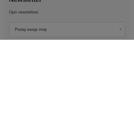
Opis newslettera
Podaj swoje imię
Podaj swój adres e-mail
Wyrażam zgodę na przetwarzanie moich danych
osobowych (adres e-mail) na potrzeby wysyłki newslettera
z informacją handlową (marketing). Więcej w
polityce
prywatności.
Zapisz się do newslettera