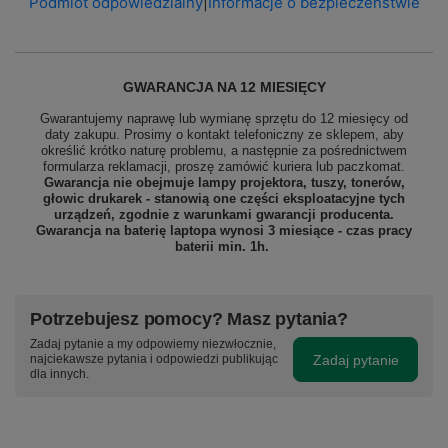
Podmiot odpowiedzialny
|
Informacje o bezpieczeństwie
GWARANCJA NA 12 MIESIĘCY
Gwarantujemy naprawę lub wymianę sprzętu do 12 miesięcy od
daty zakupu. Prosimy o kontakt telefoniczny ze sklepem, aby
określić krótko naturę problemu, a następnie za pośrednictwem
formularza reklamacji, proszę
zamówić kuriera lub paczkomat.
Gwarancja nie obejmuje lampy projektora, tuszy, tonerów,
głowic drukarek - stanowią one części eksploatacyjne tych
urządzeń, zgodnie z warunkami gwarancji producenta.
Gwarancja na baterię laptopa wynosi 3 miesiące - czas pracy
baterii min. 1h.
Potrzebujesz pomocy? Masz pytania?
Zadaj pytanie a my odpowiemy niezwłocznie,
Zadaj pytanie
najciekawsze pytania i odpowiedzi publikując
dla innych.