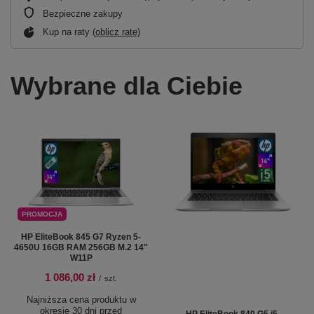
Bezpieczne zakupy
Kup na raty (
oblicz ratę
)
Wybrane dla Ciebie
PROMOCJA
HP EliteBook 845 G7 Ryzen 5-
4650U 16GB RAM 256GB M.2 14"
W11P
1 086,00 zł
/
szt.
Najniższa cena produktu w
okresie 30 dni przed