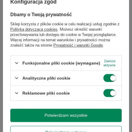
Konfiguracja zgód
Dbamy o Twoją prywatność
Sklep korzysta z plików cookie w celu realizacji usług zgodnie z
Polityką dotyczącą cookies
. Możesz określić warunki
przechowywania lub dostępu do cookie w Twojej przeglądarce.
Więcej informacji na temat warunków i prywatności można
znaleźć także na stronie
Prywatność i warunki Google
.
Dell Latitude 5530 i5-1245U 8GB
256M.2 15" Win11Pro
Zawsze
Funkcjonalne pliki cookie (wymagane)
1 271,00 zł
/
szt.
aktywne
Analityczne pliki cookie
Reklamowe pliki cookie
Chcesz się w czymś upewnić lub
masz dodatkowe pytanie?
Potwierdzam wszystkie
Skorzystaj z naszej pomocy!