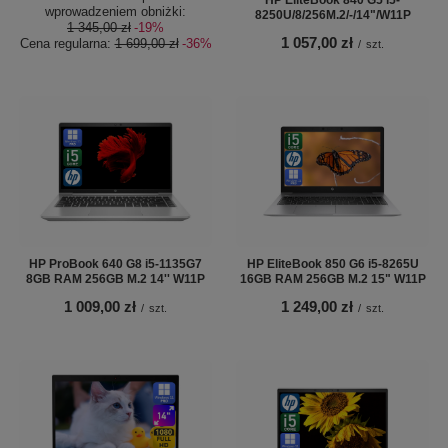
HP EliteBook 840 G5 i5-
wprowadzeniem obniżki:
8250U/8/256M.2/-/14"/W11P
1 345,00 zł
-19%
1 057,00 zł
Cena regularna:
1 699,00 zł
-36%
/
szt.
HP ProBook 640 G8 i5-1135G7
HP EliteBook 850 G6 i5-8265U
8GB RAM 256GB M.2 14'' W11P
16GB RAM 256GB M.2 15" W11P
1 009,00 zł
1 249,00 zł
/
szt.
/
szt.