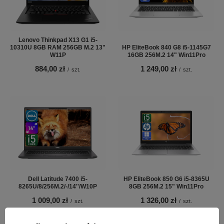
Lenovo Thinkpad X13 G1 i5-
10310U 8GB RAM 256GB M.2 13"
HP EliteBook 840 G8 i5-1145G7
W11P
16GB 256M.2 14" Win11Pro
884,00 zł
1 249,00 zł
/
szt.
/
szt.
Dell Latitude 7400 i5-
HP EliteBook 850 G6 i5-8365U
8265U/8/256M.2/-/14''/W10P
8GB 256M.2 15" Win11Pro
1 009,00 zł
1 326,00 zł
/
szt.
/
szt.