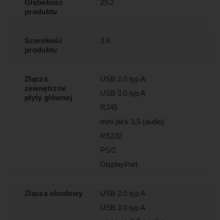
Głębokość
29.2
produktu
Szerokość
3.6
produktu
Złącza
USB 2.0 typ A
zewnętrzne
USB 3.0 typ A
płyty głównej
RJ45
mini jack 3,5 (audio)
RS232
PS/2
DisplayPort
Złącza obudowy
USB 2.0 typ A
USB 3.0 typ A