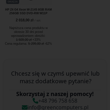
OKAZJA
HP Z4 G4 Xeon W-2145 8GB RAM
256GB SSD DVD-RW W11P
2 018,00 zł
/
szt.
Najniższa cena produktu w
okresie 30 dni przed
wprowadzeniem obniżki:
1 509,00 zł
+33%
Cena regularna:
5 299,00 zł
-62%
Chcesz się w czymś upewnić lub
masz dodatkowe pytanie?
Skorzystaj z naszej pomocy!
+48 796 758 658
info@greencomputers.pl