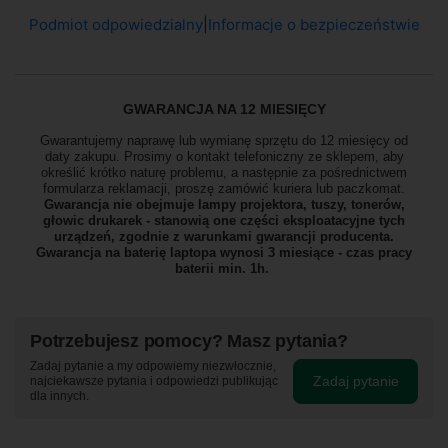
Podmiot odpowiedzialny
|
Informacje o bezpieczeństwie
GWARANCJA NA 12 MIESIĘCY
Gwarantujemy naprawę lub wymianę sprzętu do 12 miesięcy od
daty zakupu. Prosimy o kontakt telefoniczny ze sklepem, aby
określić krótko naturę problemu, a następnie za pośrednictwem
formularza reklamacji, proszę
zamówić kuriera lub paczkomat.
Gwarancja nie obejmuje lampy projektora, tuszy, tonerów,
głowic drukarek - stanowią one części eksploatacyjne tych
urządzeń, zgodnie z warunkami gwarancji producenta.
Gwarancja na baterię laptopa wynosi 3 miesiące - czas pracy
baterii min. 1h.
Potrzebujesz pomocy? Masz pytania?
Zadaj pytanie a my odpowiemy niezwłocznie,
Zadaj pytanie
najciekawsze pytania i odpowiedzi publikując
dla innych.