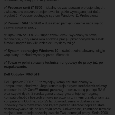
✅
Procesor serii i7-8700
– idealny do zastosowań profesjonalnych,
zwłaszcza w obszarze projektowania, gdzie wymagana jest duża
prędkość. Procesor obsługuje system Windows 11 Professional
✅
Pami
ęć RAM 1632GB
– duża ilość pamięci idealnie nada się do
zaawansowanej pracy
✅
Dysk 256 SSD M.2
– super szybki dysk, wykonany w nowej
technologii, który umożliwia sprawną pracę i przechowywanie setek
filmów i nagrań lub kilkudziesięciu tysięcy zdjęć
✅
System operacyjny Windows 10
– świeżo zainstalowany, ciągle
wspierany i rozbudowywany przez Microsoft
✅ Towar w pełni sprawny technicznie, gotowy do pracy już po
rozpakowaniu.
Dell Optiplex 7060 SFF
Dell Optiplex 7060 SFF to wydajny komputer stacjonarny w
kompaktowej obudowie. Jego konstrukcja skrywa
sześciordzeniowy
procesor Intel® Core™
ósmej generacji
, nowoczesną pamięć RAM
oraz szybki dysk. Szeroka gama złączy gwarantuje wymaganą
kompatybilność i bezproblemowe połączenia z innymi urządzeniami.Za
komputerami OptiPlex stoi 25 lat doświadczenia w dostarczaniu
innowacyjnych rozwiązań pod kątem potrzeb klientów poprzez stałe
dostosowywanie się do ich stylu pracy. Uniwersalne, zajmujące niewiele
miejsca konstrukcje pozwolą uwolnić Twój potencjał pracy. Seria 7000