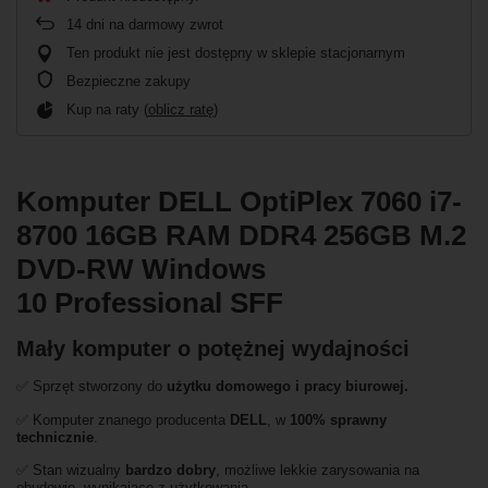
14
dni na darmowy zwrot
Ten produkt nie jest dostępny w sklepie stacjonarnym
Bezpieczne zakupy
Kup na raty (
oblicz ratę
)
Komputer DELL OptiPlex 7060 i7-
8700 16GB RAM DDR4 256GB M.2
DVD-RW Windows
10 Professional SFF
Mały komputer o potężnej wydajności
✅ Sprzęt stworzony do
użytku domowego
i
pracy biurowej.
✅ Komputer znanego producenta
DELL
, w
100% sprawny
technicznie
.
✅ Stan wizualny
bardzo
dobry
, możliwe lekkie zarysowania na
obudowie, wynikające z użytkowania.