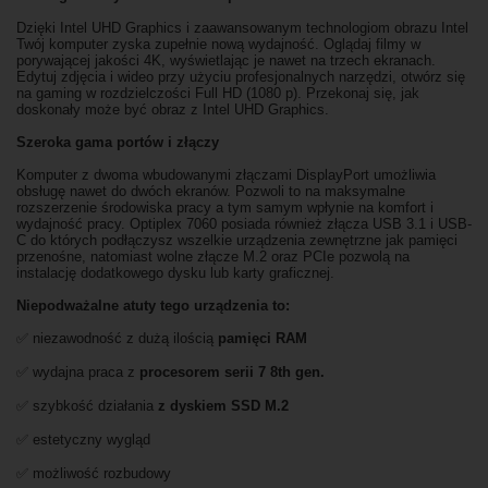
Dzięki Intel UHD Graphics i zaawansowanym technologiom obrazu Intel
Twój komputer zyska zupełnie nową wydajność. Oglądaj filmy w
porywającej jakości 4K, wyświetlając je nawet na trzech ekranach.
Edytuj zdjęcia i wideo przy użyciu profesjonalnych narzędzi, otwórz się
na gaming w rozdzielczości Full HD (1080 p). Przekonaj się, jak
doskonały może być obraz z Intel UHD Graphics.
Szeroka gama portów i złączy
Komputer z dwoma wbudowanymi złączami DisplayPort umożliwia
obsługę nawet do dwóch ekranów. Pozwoli to na maksymalne
rozszerzenie środowiska pracy a tym samym wpłynie na komfort i
wydajność pracy. Optiplex 7060 posiada również złącza USB 3.1 i USB-
C do których podłączysz wszelkie urządzenia zewnętrzne jak pamięci
przenośne, natomiast wolne złącze M.2 oraz PCIe pozwolą na
instalację dodatkowego dysku lub karty graficznej.
Niepodważalne atuty tego urządzenia to:
✅ niezawodność z dużą ilością
pamięci RAM
✅ wydajna praca z
procesorem serii 7 8th gen.
✅ szybkość działania
z dyskiem SSD M.2
✅ estetyczny wygląd
✅ możliwość rozbudowy