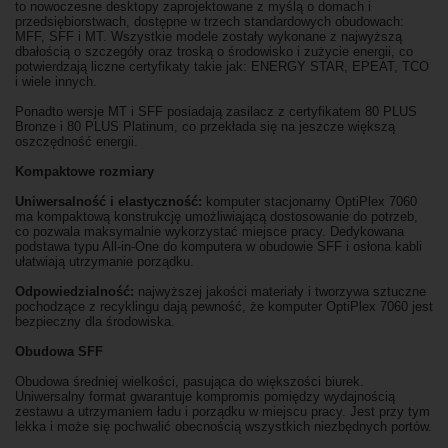
to nowoczesne desktopy zaprojektowane z myślą o domach i
przedsiębiorstwach, dostępne w trzech standardowych obudowach:
MFF, SFF i MT. Wszystkie modele zostały wykonane z najwyższą
dbałością o szczegóły oraz troską o środowisko i zużycie energii, co
potwierdzają liczne certyfikaty takie jak: ENERGY STAR, EPEAT, TCO
i wiele innych.
Ponadto wersje MT i SFF posiadają zasilacz z certyfikatem 80 PLUS
Bronze i 80 PLUS Platinum, co przekłada się na jeszcze większą
oszczędność energii.
Kompaktowe rozmiary
Uniwersalność i elastyczność:
komputer stacjonarny OptiPlex 7060
ma kompaktową konstrukcję umożliwiającą dostosowanie do potrzeb,
co pozwala maksymalnie wykorzystać miejsce pracy. Dedykowana
podstawa typu All-in-One do komputera w obudowie SFF i osłona kabli
ułatwiają utrzymanie porządku.
Odpowiedzialność:
najwyższej jakości materiały i tworzywa sztuczne
pochodzące z recyklingu dają pewność, że komputer OptiPlex 7060 jest
bezpieczny dla środowiska.
Obudowa SFF
Obudowa średniej wielkości, pasująca do większości biurek.
Uniwersalny format gwarantuje kompromis pomiędzy wydajnością
zestawu a utrzymaniem ładu i porządku w miejscu pracy. Jest przy tym
lekka i może się pochwalić obecnością wszystkich niezbędnych portów.