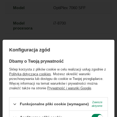
Model
OptiPlex 7060 SFF
Model
i7-8700
procesora
Seria procesora
Intel Core i7
Konfiguracja zgód
×
Taktowanie
3.2
Dołącz do newslettera Green
Dbamy o Twoją prywatność
bazowe
Computers
procesora
Sklep korzysta z plików cookie w celu realizacji usług zgodnie z
Polityką dotyczącą cookies
. Możesz określić warunki
Zgarnij jako pierwszy informacje o zniżkach i
przechowywania lub dostępu do cookie w Twojej przeglądarce.
rabatach w naszym sklepie!
Więcej informacji na temat warunków i prywatności można
Taktowanie
4.6
znaleźć także na stronie
Prywatność i warunki Google
.
maksymalne
procesora
...
lub zadzwoń od razu, aby odebrać
przy zamówieniu telefonicznym
Zawsze
Funkcjonalne pliki cookie (wymagane)
aktywne
50 zł rabatu!
Typ gniazda
Socket 1151
procesora