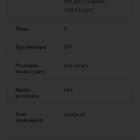
mini jack 3,5 (audio)
USB 3.1 typ C
Klasa
A
Typ obudowy
SFF
Przekątna
brak ekranu
ekranu (cale)
Marka
Intel
procesora
Stan
zastępcze
opakowania