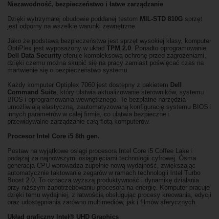
Niezawodność, bezpieczeństwo i łatwe zarządzanie
Dzięki wytrzymałej obudowie poddanej testom
MIL-STD 810G
sprzęt
jest odporny na wszelkie warunki zewnętrzne.
Jako że podstawą bezpieczeństwa jest sprzęt wysokiej klasy, komputer
OptiPlex jest wyposażony w układ
TPM 2.0
. Ponadto oprogramowanie
Dell Data Security
oferuje kompleksową ochronę przed zagrożeniami,
dzięki czemu można skupić się na pracy zamiast poświęcać czas na
martwienie się o bezpieczeństwo systemu.
Każdy komputer Optiplex 7060 jest dostępny z pakietem
Dell
Command Suite
, który ułatwia aktualizowanie sterowników, systemu
BIOS i oprogramowania wewnętrznego. Te bezpłatne narzędzia
umożliwiają elastyczną, zautomatyzowaną konfigurację systemu BIOS i
innych parametrów w całej firmie, co ułatwia bezpieczne i
przewidywalne zarządzanie całą flotą komputerów.
Procesor Intel Core i5 8th gen.
Postaw na wyjątkowe osiągi procesora Intel Core i5 Coffee Lake i
podążaj za najnowszymi osiągnięciami technologii cyfrowej. Ósma
generacja CPU wprowadza zupełnie nową wydajność, zwiększając
automatycznie taktowanie zegarów w ramach technologii Intel Turbo
Boost 2.0. To oznacza wyższą produktywność i dynamikę działania
przy niższym zapotrzebowaniu procesora na energię. Komputer pracuje
dzięki temu wydajniej, z łatwością obsługując procesy kreowania, edycji
oraz udostępniania zarówno multimediów, jak i filmów sferycznych.
Układ graficzny Intel® UHD Graphics