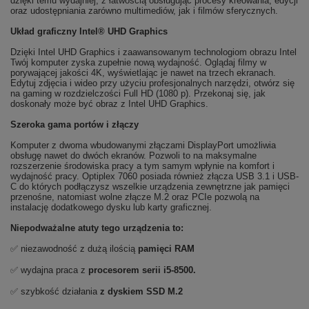
dzięki temu wydajniej, z łatwością obsługując procesy kreowania, edycji
oraz udostępniania zarówno multimediów, jak i filmów sferycznych.
Układ graficzny Intel® UHD Graphics
Dzięki Intel UHD Graphics i zaawansowanym technologiom obrazu Intel
Twój komputer zyska zupełnie nową wydajność. Oglądaj filmy w
porywającej jakości 4K, wyświetlając je nawet na trzech ekranach.
Edytuj zdjęcia i wideo przy użyciu profesjonalnych narzędzi, otwórz się
na gaming w rozdzielczości Full HD (1080 p). Przekonaj się, jak
doskonały może być obraz z Intel UHD Graphics.
Szeroka gama portów i złączy
Komputer z dwoma wbudowanymi złączami DisplayPort umożliwia
obsługę nawet do dwóch ekranów. Pozwoli to na maksymalne
rozszerzenie środowiska pracy a tym samym wpłynie na komfort i
wydajność pracy. Optiplex 7060 posiada również złącza USB 3.1 i USB-
C do których podłączysz wszelkie urządzenia zewnętrzne jak pamięci
przenośne, natomiast wolne złącze M.2 oraz PCIe pozwolą na
instalację dodatkowego dysku lub karty graficznej.
Niepodważalne atuty tego urządzenia to:
✅ niezawodność z dużą ilością
pamięci RAM
✅ wydajna praca z
procesorem serii i5-8500.
✅ szybkość działania
z dyskiem SSD M.2