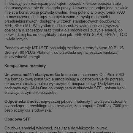
innowacyjnych rozwiązań pod kątem potrzeb klientów poprzez stałe
dostosowywanie się do ich stylu pracy. Uniwersalne, zajmujące niewiele
miejsca konstrukcje pozwolą uwolnić Twój potencjał pracy. Seria 7000
to nowoczesne desktopy zaprojektowane z myślą o domach i
przedsiębiorstwach, dostępne w trzech standardowych obudowach:
MFF, SFF i MT. Wszystkie modele zostały wykonane z najwyższą
dbałością o szczegóły oraz troską o środowisko i zużycie energii, co
potwierdzają liczne certyfikaty takie jak: ENERGY STAR, EPEAT, TCO
i wiele innych.
Ponadto wersje MT i SFF posiadają zasilacz z certyfikatem 80 PLUS
Bronze i 80 PLUS Platinum, co przekłada się na jeszcze większą
oszczędność energii.
Kompaktowe rozmiary
Uniwersalność i elastyczność:
komputer stacjonarny OptiPlex 7060
ma kompaktową konstrukcję umożliwiającą dostosowanie do potrzeb,
co pozwala maksymalnie wykorzystać miejsce pracy. Dedykowana
podstawa typu All-in-One do komputera w obudowie SFF i osłona kabli
ułatwiają utrzymanie porządku.
Odpowiedzialność:
najwyższej jakości materiały i tworzywa sztuczne
pochodzące z recyklingu dają pewność, że komputer OptiPlex 7060 jest
bezpieczny dla środowiska.
Obudowa SFF
Obudowa średniej wielkości, pasująca do większości biurek.
Uniwersalny format gwarantuje kompromis pomiędzy wydajnością