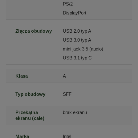
PS/2
DisplayPort
Złącza obudowy
USB 2.0 typ A
USB 3.0 typ A
mini jack 3,5 (audio)
USB 3.1 typ C
Klasa
A
Typ obudowy
SFF
Przekątna
brak ekranu
ekranu (cale)
Marka
Intel