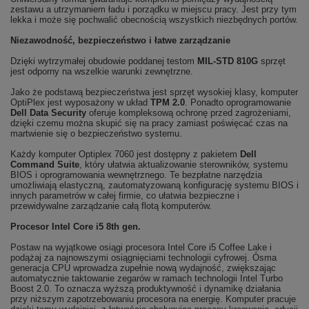
zestawu a utrzymaniem ładu i porządku w miejscu pracy. Jest przy tym
lekka i może się pochwalić obecnością wszystkich niezbędnych portów.
Niezawodność, bezpieczeństwo i łatwe zarządzanie
Dzięki wytrzymałej obudowie poddanej testom
MIL-STD 810G
sprzęt
jest odporny na wszelkie warunki zewnętrzne.
Jako że podstawą bezpieczeństwa jest sprzęt wysokiej klasy, komputer
OptiPlex jest wyposażony w układ
TPM 2.0
. Ponadto oprogramowanie
Dell Data Security
oferuje kompleksową ochronę przed zagrożeniami,
dzięki czemu można skupić się na pracy zamiast poświęcać czas na
martwienie się o bezpieczeństwo systemu.
Każdy komputer Optiplex 7060 jest dostępny z pakietem
Dell
Command Suite
, który ułatwia aktualizowanie sterowników, systemu
BIOS i oprogramowania wewnętrznego. Te bezpłatne narzędzia
umożliwiają elastyczną, zautomatyzowaną konfigurację systemu BIOS i
innych parametrów w całej firmie, co ułatwia bezpieczne i
przewidywalne zarządzanie całą flotą komputerów.
Procesor Intel Core i5 8th gen.
Postaw na wyjątkowe osiągi procesora Intel Core i5 Coffee Lake i
podążaj za najnowszymi osiągnięciami technologii cyfrowej. Ósma
generacja CPU wprowadza zupełnie nową wydajność, zwiększając
automatycznie taktowanie zegarów w ramach technologii Intel Turbo
Boost 2.0. To oznacza wyższą produktywność i dynamikę działania
przy niższym zapotrzebowaniu procesora na energię. Komputer pracuje