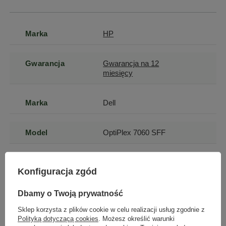
Marka
HP
Gwarancja
Gwarancja na 12
miesięcy
Marka
Dell
Model
OptiPlex 7060 SFF
Model
i5-8500
Konfiguracja zgód
procesora
Dbamy o Twoją prywatność
Seria procesora
Intel Core i5
Sklep korzysta z plików cookie w celu realizacji usług zgodnie z
Polityką dotyczącą cookies
. Możesz określić warunki