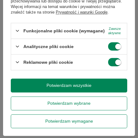
przechowywania lub dostępu do cookie w Twojej przeglądarce.
Taktowanie
3.00
Więcej informacji na temat warunków i prywatności można
bazowe
znaleźć także na stronie
Prywatność i warunki Google
.
procesora
Zawsze
Funkcjonalne pliki cookie (wymagane)
Taktowanie
4.1
aktywne
maksymalne
procesora
Analityczne pliki cookie
Reklamowe pliki cookie
Pamięć
9
podręczna
procesora
Potwierdzam wszystkie
Liczba rdzeni
6
procesora
Potwierdzam wybrane
Liczba wątków
6
Potwierdzam wymagane
procesora