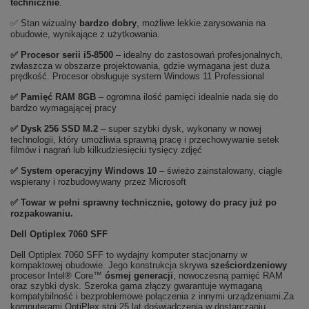
technicznie
.
✅ Stan wizualny
bardzo
dobry
, możliwe lekkie zarysowania na
obudowie, wynikające z użytkowania.
✅
Procesor serii i5-8500
– idealny do zastosowań profesjonalnych,
zwłaszcza w obszarze projektowania, gdzie wymagana jest duża
prędkość. Procesor obsługuje system Windows 11 Professional
✅
Pami
ęć RAM 8GB
– ogromna ilość pamięci idealnie nada się do
bardzo wymagającej pracy
✅
Dysk 256 SSD M.2
– super szybki dysk, wykonany w nowej
technologii, który umożliwia sprawną pracę i przechowywanie setek
filmów i nagrań lub kilkudziesięciu tysięcy zdjęć
✅
System operacyjny Windows 10
– świeżo zainstalowany, ciągle
wspierany i rozbudowywany przez Microsoft
✅ Towar w pełni sprawny technicznie, gotowy do pracy już po
rozpakowaniu.
Dell Optiplex 7060 SFF
Dell Optiplex 7060 SFF to wydajny komputer stacjonarny w
kompaktowej obudowie. Jego konstrukcja skrywa
sześciordzeniowy
procesor Intel® Core™
ósmej generacji
, nowoczesną pamięć RAM
oraz szybki dysk. Szeroka gama złączy gwarantuje wymaganą
kompatybilność i bezproblemowe połączenia z innymi urządzeniami.Za
komputerami OptiPlex stoi 25 lat doświadczenia w dostarczaniu