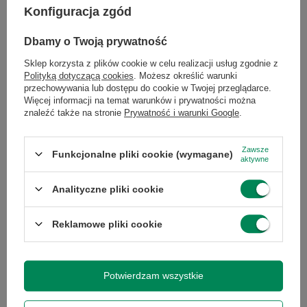
Model
Intel Core i7-7700
Konfiguracja zgód
procesora
Dbamy o Twoją prywatność
Seria procesora
Intel Core i7
Sklep korzysta z plików cookie w celu realizacji usług zgodnie z
Polityką dotyczącą cookies
. Możesz określić warunki
przechowywania lub dostępu do cookie w Twojej przeglądarce.
Taktowanie
3.6
Więcej informacji na temat warunków i prywatności można
bazowe
znaleźć także na stronie
Prywatność i warunki Google
.
procesora
Zawsze
Funkcjonalne pliki cookie (wymagane)
aktywne
Taktowanie
4.2
maksymalne
Analityczne pliki cookie
procesora
Reklamowe pliki cookie
Pamięć
8
podręczna
procesora
Potwierdzam wszystkie
Liczba rdzeni
4