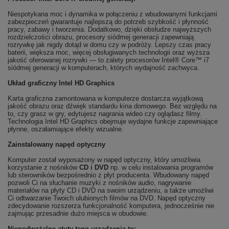
Niespotykana moc i dynamika w połączeniu z wbudowanymi funkcjami
zabezpieczeń gwarantuje najlepszą do potrzeb szybkość i płynność
pracy, zabawy i tworzenia. Dodatkowo, dzięki obsłudze najwyższych
rozdzielczości obrazu, procesory siódmej generacji zapewniają
rozrywkę jak nigdy dotąd w domu czy w podróży. Lepszy czas pracy
baterii, większa moc, więcej obsługiwanych technologii oraz wyższa
jakość oferowanej rozrywki — to zalety procesorów Intel® Core™ i7
siódmej generacji w komputerach, których wydajność zachwyca.
Układ graficzny Intel HD Graphics
Karta graficzna zamontowana w komputerze dostarcza wyjątkową
jakość obrazu oraz dźwięk standardu kina domowego. Bez względu na
to, czy grasz w gry, edytujesz nagrania wideo czy oglądasz filmy.
Technologia Intel HD Graphics obejmuje wydajne funkcje zapewniające
płynne, oszałamiające efekty wizualne.
Zainstalowany napęd optyczny
Komputer został wyposażony w napęd optyczny, który umożliwia
korzystanie z nośników
CD i DVD
np. w celu instalowania programów
lub sterowników bezpośrednio z płyt producenta. Wbudowany napęd
pozwoli Ci na słuchanie muzyki z nośników audio, nagrywanie
materiałów na płyty CD i DVD na swoim urządzeniu, a także umożliwi
Ci odtwarzanie Twoich ulubionych filmów na DVD. Napęd optyczny
zdecydowanie rozszerza funkcjonalność komputera, jednocześnie nie
zajmując przesadnie dużo miejsca w obudowie.
Niepodważalne atuty tego urządzenia to: