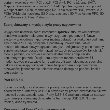
portami wewnętrznymi PCI-e x16, PCI-e x4, PCI-e x1 oraz SATA III.
Mają też kieszenie na nośniki 2,5”. Dell Optiplex wyposażono ponadto
w chipset Intel Q270, technologię RAID dla dysków HDD, złącza M.2 i
PCIe NVMe dla nośników SSD oraz zasilacze 80 Plus Active PFC, 80
Plus Bronze i 80 Plus Platinum.
Zaprojektowany z myślą o stylu pracy użytkownika
Wyjątkowa uniwersalność: komputer
OptiPlex 7050
w kompaktowej
obudowie ułatwia maksymalne wykorzystanie przestrzeni. Nowe
systemy w obudowie typu tower można ustawić na biurku lub pod nim,
zaś modele SFF są dostępne z podstawą uniwersalną.Łatwy
dostęp: obudowa niewymagająca narzędzi i zdejmowany panel boczny
zapewniają łatwy dostęp do najważniejszych podzespołów, takich jak
dyski i pamięć, co pozwala w pełni dostosować komputer do
konkretnych potrzeb. Dzięki temu system można serwisować i
modernizować przez wiele lat. Bezpieczeństwo i elegancja: specjalne
osłony zapewniają porządek dzięki bezpiecznemu poprowadzeniu
przewodów, jednocześnie uniemożliwiając dostęp do portów i kabli z
tyłu systemu.
Port USB 3.0
Koniec z ciągłym czekaniem na przesył danych z masowych pamięci
zewnętrznych. Interfejs USB 3.0 przyśpieszy proces przesyłania plików
i pozwoli zaoszczędzić czas. Porty USB 3.0 wspierają również starsze
typy pamięci przenośnych oparte na technologi USB 2.0. Nic nie
tracisz, dużo zyskujesz.
Procesor Intel Core i7 siódmej generacji