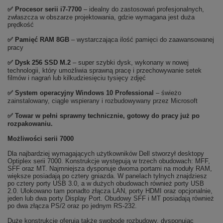
✅
Procesor serii i7-7700
– idealny do zastosowań profesjonalnych,
zwłaszcza w obszarze projektowania, gdzie wymagana jest duża
prędkość
✅
Pami
ęć RAM 8GB
– wystarczająca ilość pamięci do zaawansowanej
pracy
✅
Dysk 256 SSD M.2
– super szybki dysk, wykonany w nowej
technologii, który umożliwia sprawną pracę i przechowywanie setek
filmów i nagrań lub kilkudziesięciu tysięcy zdjęć
✅
System operacyjny Windows 10 Professional
– świeżo
zainstalowany, ciągle wspierany i rozbudowywany przez Microsoft
✅ Towar w pełni sprawny technicznie, gotowy do pracy już po
rozpakowaniu.
Możliwości serii 7000
Dla najbardziej wymagających użytkowników Dell stworzył desktopy
Optiplex serii 7000. Konstrukcje występują w trzech obudowach: MFF,
SFF oraz MT. Najmniejsza dysponuje dwoma portami na moduły RAM,
większe posiadają po cztery gniazda. W panelach tylnych znajdziesz
po cztery porty USB 3.0, a w dużych obudowach również porty USB
2.0. Ulokowano tam ponadto złącza LAN, porty HDMI oraz opcjonalnie,
jeden lub dwa porty Display Port. Obudowy SFF i MT posiadają również
po dwa złącza PS/2 oraz po jednym RS-232.
Duże konstrukcje oferują także swobodę rozbudowy, dysponując