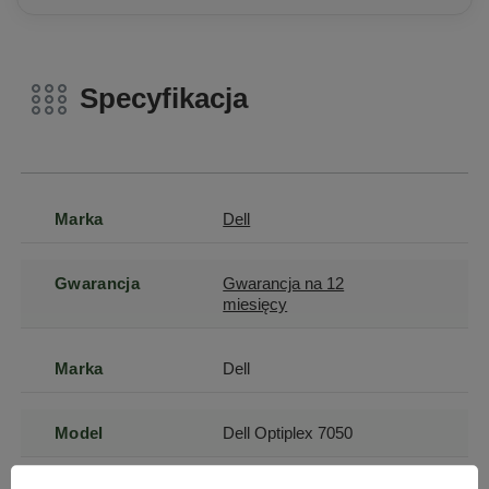
Specyfikacja
Marka
Dell
Gwarancja
Gwarancja na 12
miesięcy
Marka
Dell
Model
Dell Optiplex 7050