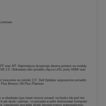
iczeniowe
, SFF oraz MT. Najmniejsza dysponuje dwoma portami na moduły
 USB 2.0. Ulokowano tam ponadto złącza LAN, porty HDMI oraz
ż kieszenie na nośniki 2,5”. Dell Optiplex wyposażono ponadto
Plus Bronze i 80 Plus Platinum.
w obudowie typu tower można ustawić na biurku lub pod nim.
h jak dyski i pamięć, co pozwala w pełni dostosować komputer
łony zapewniają porządek dzięki bezpiecznemu poprowadzeniu