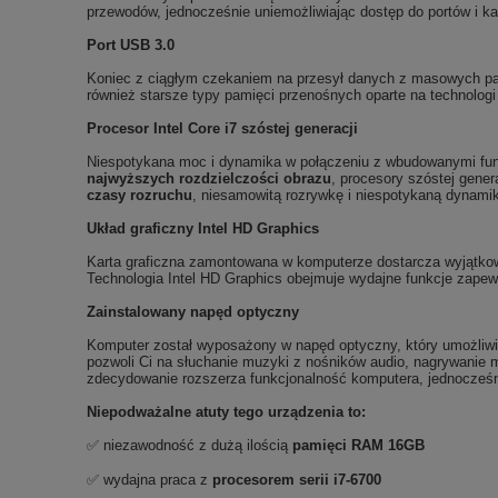
przewodów, jednocześnie uniemożliwiając dostęp do portów i kab
Port USB 3.0
Koniec z ciągłym czekaniem na przesył danych z masowych pami
również starsze typy pamięci przenośnych oparte na technologi
Procesor Intel Core i7 szóstej generacji
Niespotykana moc i dynamika w połączeniu z wbudowanymi fun
najwyższych rozdzielczości obrazu
, procesory szóstej gene
czasy rozruchu
, niesamowitą rozrywkę i niespotykaną dynami
Układ graficzny Intel HD Graphics
Karta graficzna zamontowana w komputerze dostarcza wyjątkową
Technologia Intel HD Graphics obejmuje wydajne funkcje zapewn
Zainstalowany napęd optyczny
Komputer został wyposażony w napęd optyczny, który umożliw
pozwoli Ci na słuchanie muzyki z nośników audio, nagrywanie 
zdecydowanie rozszerza funkcjonalność komputera, jednocześn
Niepodważalne atuty tego urządzenia to:
✅ niezawodność z dużą ilością
pamięci RAM 16GB
✅ wydajna praca z
procesorem serii i7-6700