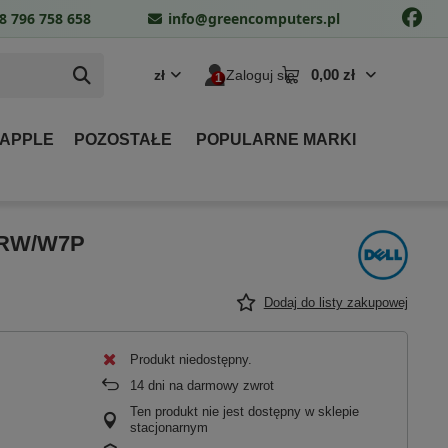
8 796 758 658
info@greencomputers.pl
0,00 zł
zł
Zaloguj się
 APPLE
POZOSTAŁE
POPULARNE MARKI
VDRW/W7P
Dodaj do listy zakupowej
Produkt niedostępny
14
dni na darmowy zwrot
Ten produkt nie jest dostępny w sklepie
stacjonarnym