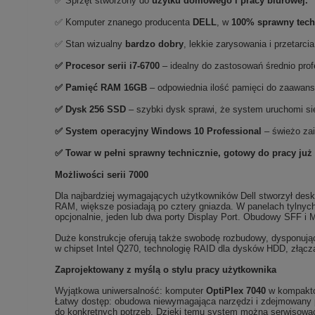
✅ Sprzęt stworzony do
użytku domowego
i
pracy biurowej.
✅ Komputer znanego producenta
DELL
, w
100% sprawny tech
✅ Stan wizualny
bardzo dobry
,
lekkie zarysowania i przetarci
✅
Procesor serii i7-6700
– idealny do zastosowań średnio pro
✅
Pami
ęć RAM 16GB
– odpowiednia ilość pamięci do zaawan
✅
Dysk 256 SSD
– szybki dysk sprawi, że system uruchomi się
✅
System operacyjny Windows 10 Professional
– świeżo za
✅ Towar w pełni sprawny technicznie, gotowy do pracy już
Możliwości serii 7000
Dla najbardziej wymagających użytkowników Dell stworzył des
RAM, większe posiadają po cztery gniazda. W panelach tylnyc
opcjonalnie, jeden lub dwa porty Display Port. Obudowy SFF i
Duże konstrukcje oferują także swobodę rozbudowy, dysponując 
w chipset Intel Q270, technologię RAID dla dysków HDD, złącz
Zaprojektowany z myślą o stylu pracy użytkownika
Wyjątkowa uniwersalność: komputer
OptiPlex 7040
w kompaktow
Łatwy dostęp: obudowa niewymagająca narzędzi i zdejmowany p
do konkretnych potrzeb. Dzięki temu system można serwisować 