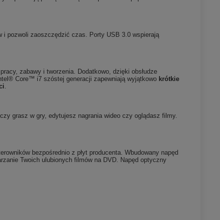
 i pozwoli zaoszczędzić czas. Porty USB 3.0 wspierają
pracy, zabawy i tworzenia. Dodatkowo, dzięki obsłudze
Intel® Core™ i7 szóstej generacji zapewniają wyjątkowo
krótkie
ci
.
y grasz w gry, edytujesz nagrania wideo czy oglądasz filmy.
sterowników bezpośrednio z płyt producenta. Wbudowany napęd
warzanie Twoich ulubionych filmów na DVD. Napęd optyczny