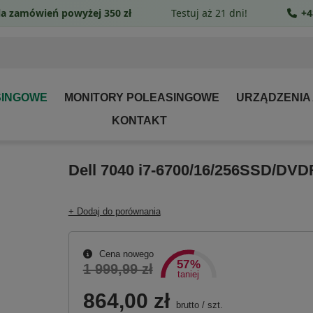
a zamówień powyżej 350 zł
Testuj aż 21 dni!
+4
SINGOWE
MONITORY POLEASINGOWE
URZĄDZENIA
KONTAKT
Dell 7040 i7-6700/16/256SSD/D
+ Dodaj do porównania
Cena nowego
57%
1 999,99 zł
taniej
864,00 zł
brutto
/
szt.