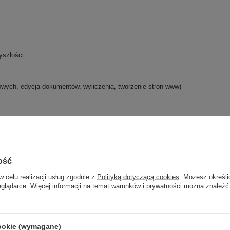
yszłości
wych, edycja dokumentów, wyliczenia, tworzenie stron www)
danie poczty email, zakupy online, obróbka zdjęć, media społecznościowe, y
ość
w celu realizacji usług zgodnie z
Polityką dotyczącą cookies
. Możesz określi
eglądarce. Więcej informacji na temat warunków i prywatności można znaleźć
cookie (wymagane)