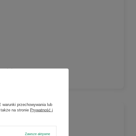
outube)
ć warunki przechowywania lub
 także na stronie
Prywatność i
Zawsze aktywne