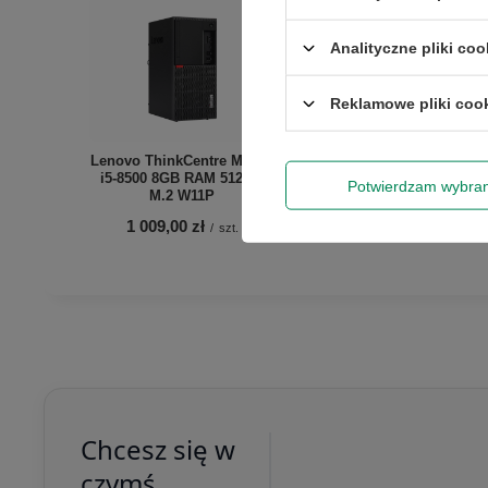
Analityczne pliki coo
Reklamowe pliki coo
Lenovo ThinkCentre M920T
i5-8500 8GB RAM 512GB
HP ProDesk 600 G4 i5-850
Potwierdzam wybra
M.2 W11P
8GB RAM 256GB M.2 W11
1 009,00 zł
788,00 zł
/
szt.
/
szt.
Chcesz się w
czymś