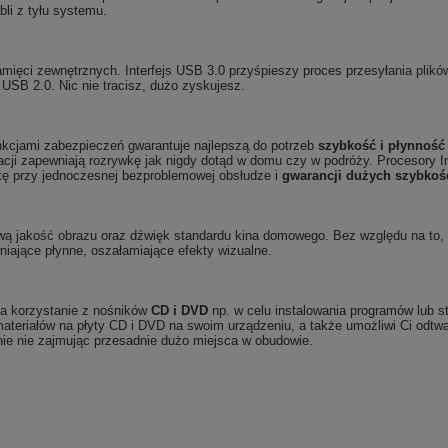
li z tyłu systemu.
ęci zewnętrznych. Interfejs USB 3.0 przyśpieszy proces przesyłania plików
 USB 2.0. Nic nie tracisz, dużo zyskujesz.
kcjami zabezpieczeń gwarantuje najlepszą do potrzeb
szybkość i płynność
racji zapewniają rozrywkę jak nigdy dotąd w domu czy w podróży. Procesory 
kę przy jednoczesnej bezproblemowej obsłudze i
gwarancji dużych szybkoś
 jakość obrazu oraz dźwięk standardu kina domowego. Bez względu na to, cz
iające płynne, oszałamiające efekty wizualne.
ia korzystanie z nośników
CD i DVD
np. w celu instalowania programów lub 
materiałów na płyty CD i DVD na swoim urządzeniu, a także umożliwi Ci odt
ie nie zajmując przesadnie dużo miejsca w obudowie.