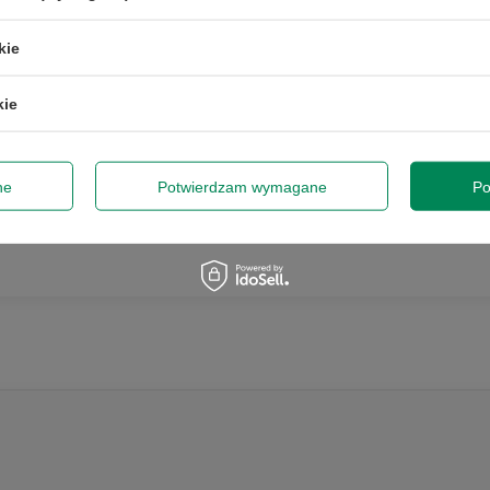
kie
kie
0
ne
Potwierdzam wymagane
Po
P