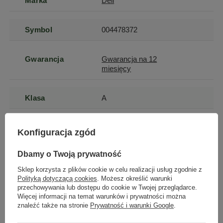
Marka
Dell
Symbol
004478372
Gwarancja
Gwarancja na 12
miesięcy
Klasa
A
Szerokość
20
Konfiguracja zgód
produktu
Dbamy o Twoją prywatność
Wysokość
5
Sklep korzysta z plików cookie w celu realizacji usług zgodnie z
produktu
Polityką dotyczącą cookies
. Możesz określić warunki
przechowywania lub dostępu do cookie w Twojej przeglądarce.
Więcej informacji na temat warunków i prywatności można
Głębokość
20
znaleźć także na stronie
Prywatność i warunki Google
.
produktu