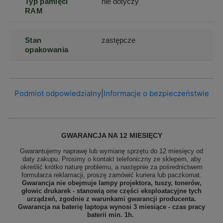
Typ pamięci
nie dotyczy
RAM
Stan
zastępcze
opakowania
Podmiot odpowiedzialny
|
Informacje o bezpieczeństwie
GWARANCJA NA 12 MIESIĘCY
Gwarantujemy naprawę lub wymianę sprzętu do 12 miesięcy od
daty zakupu. Prosimy o kontakt telefoniczny ze sklepem, aby
określić krótko naturę problemu, a następnie za pośrednictwem
formularza reklamacji, proszę
zamówić kuriera lub paczkomat.
Gwarancja nie obejmuje lampy projektora, tuszy, tonerów,
głowic drukarek - stanowią one części eksploatacyjne tych
urządzeń, zgodnie z warunkami gwarancji producenta.
Gwarancja na baterię laptopa wynosi 3 miesiące - czas pracy
baterii min. 1h.