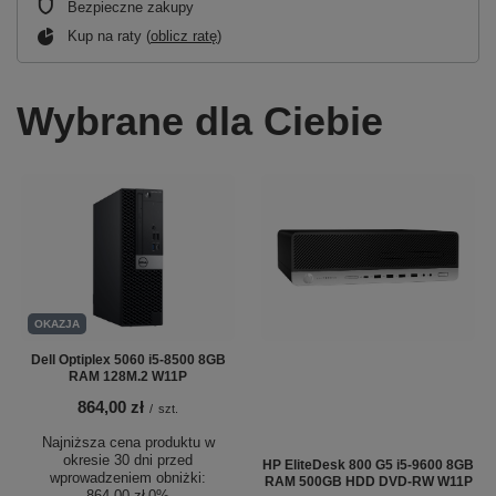
Bezpieczne zakupy
Kup na raty (
oblicz ratę
)
Wybrane dla Ciebie
OKAZJA
Dell Optiplex 5060 i5-8500 8GB
RAM 128M.2 W11P
864,00 zł
/
szt.
Najniższa cena produktu w
okresie 30 dni przed
HP EliteDesk 800 G5 i5-9600 8GB
wprowadzeniem obniżki:
RAM 500GB HDD DVD-RW W11P
864,00 zł
0%