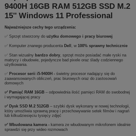
9400H 16GB RAM 512GB SSD M.2
15'' Windows 11 Professional
Najważniejsze cechy tego urządzenia:
✅ Sprzęt stworzony do
użytku domowego
i
pracy biurowej
✅ Komputer znanego producenta
Dell
, w
100% sprawny technicznie
✅ Stan wizualny
bardzo dobry
, sprzęt może posiadać małe ryski na
matrycy i obudowie, pojedyncze bad pixele oraz ślady codziennego
użytkowania.
✅
Procesor serii i5-9400H
-
świetny procesor nadający się do
zaawansowanych obliczeń, prac biurowych oraz do zastosowań
domowych
✅
Pami
ęć RAM 16GB
– odpowiednia ilość pamięci RAM do swobodnej
i wymagającej pracy
✅
Dysk SSD M.2 512GB
– szybki dysk wykonany w nowej technologii,
który umożliwia sprawną pracę i przechowywanie setek filmów i nagrań
lub kilkudziesięciu tysięcy zdjęć
✅ Wbudowana kamera -
kamera ze wbudowanym mikrofonem idealnie
sprawdzi się przy wideo rozmowach