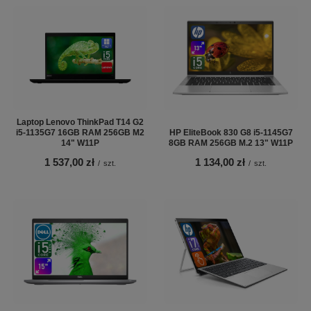
Laptop Lenovo ThinkPad T14 G2
i5-1135G7 16GB RAM 256GB M2
HP EliteBook 830 G8 i5-1145G7
14" W11P
8GB RAM 256GB M.2 13" W11P
1 537,00 zł
1 134,00 zł
/
szt.
/
szt.