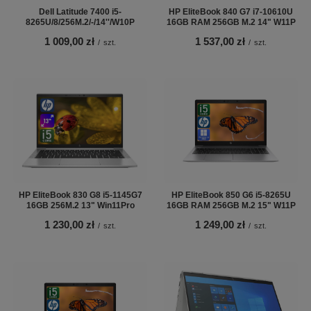
Dell Latitude 7400 i5-
HP EliteBook 840 G7 i7-10610U
8265U/8/256M.2/-/14''/W10P
16GB RAM 256GB M.2 14" W11P
1 009,00 zł
1 537,00 zł
/
szt.
/
szt.
HP EliteBook 830 G8 i5-1145G7
HP EliteBook 850 G6 i5-8265U
16GB 256M.2 13" Win11Pro
16GB RAM 256GB M.2 15" W11P
1 230,00 zł
1 249,00 zł
/
szt.
/
szt.