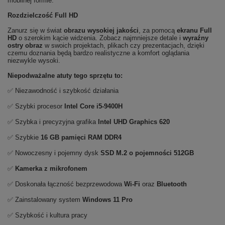
mobilnej formie.
Rozdzielczość Full HD
Zanurz się w świat
obrazu wysokiej jakości
, za pomocą
ekranu Full
HD
o szerokim kącie widzenia. Zobacz najmniejsze detale i
wyraźny
ostry obraz
w swoich projektach, plikach czy prezentacjach, dzięki
czemu doznania będą bardzo realistyczne a komfort oglądania
niezwykle wysoki.
Niepodważalne atuty tego sprzętu to:
✅ Niezawodność i szybkość działania
✅ Szybki procesor
Intel Core i5-9400H
✅ Szybka i precyzyjna grafika
Intel UHD Graphics 620
✅ Szybkie
16 GB pamięci RAM DDR4
✅ Nowoczesny i pojemny dysk
SSD M.2 o pojemności 512GB
✅
Kamerka z mikrofonem
✅ Doskonała łączność bezprzewodowa
Wi-Fi
oraz
Bluetooth
✅ Zainstalowany system
Windows 11 Pro
✅ Szybkość i kultura pracy