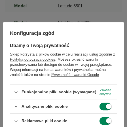
Model
Latitude 5501
Model
Intel Core i5-9400H
procesora
Konfiguracja zgód
×
Przekątna
15.6
Dbamy o Twoją prywatność
Dołącz do newslettera Green
ekranu
Sklep korzysta z plików cookie w celu realizacji usług zgodnie z
Computers
Polityką dotyczącą cookies
. Możesz określić warunki
przechowywania lub dostępu do cookie w Twojej przeglądarce.
Rozdzielczość
1920 x 1080
Zgarnij jako pierwszy informacje o zniżkach i
Więcej informacji na temat warunków i prywatności można
(px)
rabatach w naszym sklepie!
znaleźć także na stronie
Prywatność i warunki Google
.
...
lub zadzwoń od razu, aby odebrać
Powłoka
matowa
Zawsze
Funkcjonalne pliki cookie (wymagane)
przy zamówieniu telefonicznym
matrycy
aktywne
50 zł rabatu!
Analityczne pliki cookie
Ekran dotykowy
nie
Rabat 50 zł przy zamówieniach powyżej 300 zł. Oferta
jednorazowa, nie łączy się z innymi promocjami i nie
Reklamowe pliki cookie
obejmuje zamówień hurtowych.