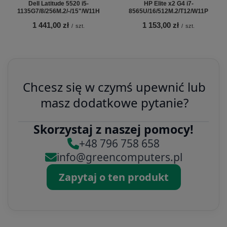
Dell Latitude 5520 i5-
HP Elite x2 G4 i7-
1135G7/8/256M.2/-/15"/W11H
8565U/16/512M.2/T12/W11P
1 441,00 zł
1 153,00 zł
/
szt.
/
szt.
Chcesz się w czymś upewnić lub
masz dodatkowe pytanie?
Skorzystaj z naszej pomocy!
+48 796 758 658
info@greencomputers.pl
Zapytaj o ten produkt