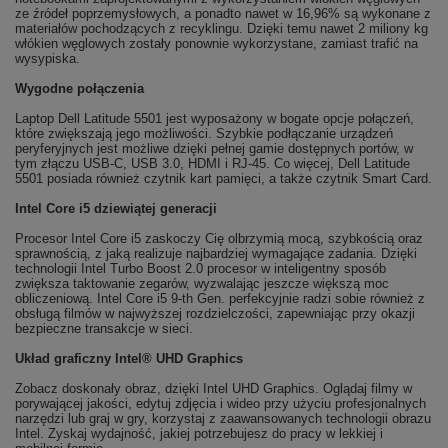
ze źródeł poprzemysłowych, a ponadto nawet w 16,96% są wykonane z
materiałów pochodzących z recyklingu. Dzięki temu nawet 2 miliony kg
włókien węglowych zostały ponownie wykorzystane, zamiast trafić na
wysypiska.
Wygodne połączenia
Laptop Dell Latitude 5501 jest wyposażony w bogate opcje połączeń,
które zwiększają jego możliwości. Szybkie podłączanie urządzeń
peryferyjnych jest możliwe dzięki pełnej gamie dostępnych portów, w
tym złączu USB-C, USB 3.0, HDMI i RJ-45. Co więcej, Dell Latitude
5501 posiada również czytnik kart pamięci, a także czytnik Smart Card.
Intel Core i5 dziewiątej generacji
Procesor Intel Core i5 zaskoczy Cię olbrzymią mocą, szybkością oraz
sprawnością, z jaką realizuje najbardziej wymagające zadania. Dzięki
technologii Intel Turbo Boost 2.0 procesor w inteligentny sposób
zwiększa taktowanie zegarów, wyzwalając jeszcze większą moc
obliczeniową. Intel Core i5 9-th Gen. perfekcyjnie radzi sobie również z
obsługą filmów w najwyższej rozdzielczości, zapewniając przy okazji
bezpieczne transakcje w sieci.
Układ graficzny Intel® UHD Graphics
Zobacz doskonały obraz, dzięki Intel UHD Graphics. Oglądaj filmy w
porywającej jakości, edytuj zdjęcia i wideo przy użyciu profesjonalnych
narzędzi lub graj w gry, korzystaj z zaawansowanych technologii obrazu
Intel. Zyskaj wydajność, jakiej potrzebujesz do pracy w lekkiej i