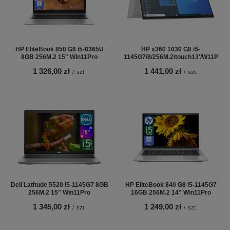
HP EliteBook 850 G6 i5-8365U
HP x360 1030 G8 i5-
8GB 256M.2 15" Win11Pro
1145G7/8/256M.2/touch13'/W11P
1 326,00 zł
1 441,00 zł
/
szt.
/
szt.
Dell Latitude 5520 i5-1145G7 8GB
HP EliteBook 840 G8 i5-1145G7
256M.2 15" Win11Pro
16GB 256M.2 14" Win11Pro
1 345,00 zł
1 249,00 zł
/
szt.
/
szt.