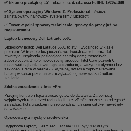
✅ Ekran o przekątnej 15
" - ekran o rozdzielczości
FullHD 1920x1080
✅
System operacyjny Windows 11 Professional
– świeżo
zainstalowany, najnowszy system firmy Microsoft
✅
Towar w pełni sprawny technicznie, gotowy do pracy już po
rozpakowaniu
Laptop biznesowy Dell Latitude 5501
Biznesowy laptop Dell Latitude 5501 to styl i wydajność w klasie
premium. W trosce o bezpieczeństwo Twoich danych firma Dell
stworzyła urządzenia posiadające szeroką gamę rozmaitych
zabezpieczeń. Z kolei nowoczesny procesor Intel Core pozwoli Ci
realizować najbardziej wymagające zadania, a wszystko płynnie i bez
zakłóceń. Praca w terenie? Z wydajną, świetnie zoptymalizowaną
baterią w końcu przestaniesz rozglądać się nerwowo za źródłem
zasilania.
Zdalne zarządzanie z Intel vPro
Przejmij kontrole i bądź zawsze gotów do działania. Za pomocą
wyjątkowych rozszerzeń technologii Intel vPro™, możesz na odległość
zarządzać flotą urządzeń i przeprowadzać ich diagnostykę, nawet gdy
są wyłączone.
Opracowany z myślą o środowisku
Wyjątkowe Laptopy Dell z serii Latitude 5000 były pierwszymi
notebookami zaprojektowanymi z wykorzystaniem włókien węglowych