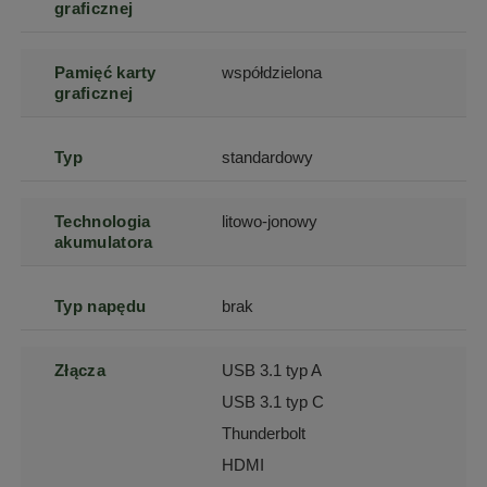
graficznej
Pamięć karty
współdzielona
graficznej
Typ
standardowy
Technologia
litowo-jonowy
akumulatora
Typ napędu
brak
Złącza
USB 3.1 typ A
USB 3.1 typ C
Thunderbolt
HDMI