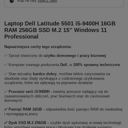
Kup na raty (
oblicz ratę
)
Laptop Dell Latitude 5501 i5-9400H 16GB
RAM 256GB SSD M.2 15'' Windows 11
Professional
Najważniejsze cechy tego urządzenia:
✅ Sprzęt stworzony do
użytku domowego
i
pracy biurowej
✅ Komputer znanego producenta
Dell
, w
100% sprawny technicznie
✅ Stan wizualny
bardzo dobry
, możliwe lekkie zarysowania na
obudowie oraz ślady wynikające z codziennego użytkowania
urządzenia, które nie wpływają na poprawne działanie
✅
Procesor serii i5-9400H
-
świetny procesor nadający się do
zaawansowanych obliczeń, prac biurowych oraz do zastosowań
domowych
✅
Pami
ęć RAM 16GB
– odpowiednia ilość pamięci RAM do swobodnej
i wymagającej pracy
✅
Dysk SSD M.2 256GB
– szybki dysk wykonany w nowej technologii,
który umożliwia sprawną pracę i błyskawiczne działanie systemu