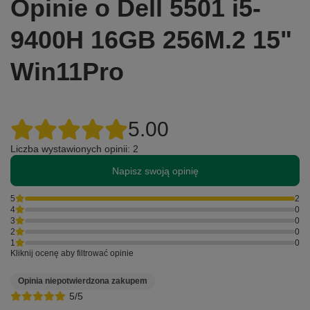
Opinie o Dell 5501 i5-
9400H 16GB 256M.2 15"
Win11Pro
5.00
Liczba wystawionych opinii: 2
Napisz swoją opinię
5
2
4
0
3
0
2
0
1
0
Kliknij ocenę aby filtrować opinie
Opinia niepotwierdzona zakupem
5/5