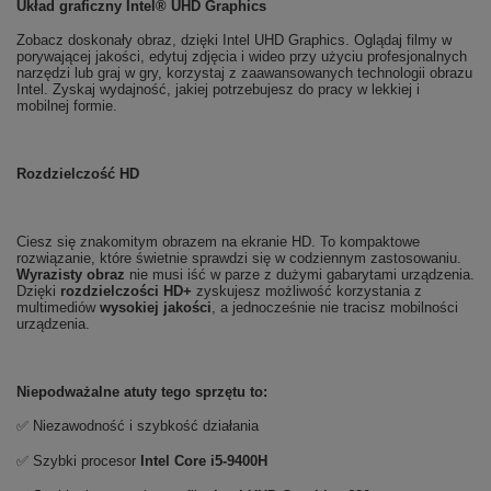
Układ graficzny Intel® UHD Graphics
Zobacz doskonały obraz, dzięki Intel UHD Graphics. Oglądaj filmy w
porywającej jakości, edytuj zdjęcia i wideo przy użyciu profesjonalnych
narzędzi lub graj w gry, korzystaj z zaawansowanych technologii obrazu
Intel. Zyskaj wydajność, jakiej potrzebujesz do pracy w lekkiej i
mobilnej formie.
Rozdzielczość HD
Ciesz się znakomitym obrazem na ekranie HD. To kompaktowe
rozwiązanie, które świetnie sprawdzi się w codziennym zastosowaniu.
Wyrazisty obraz
nie musi iść w parze z dużymi gabarytami urządzenia.
Dzięki
rozdzielczości HD+
zyskujesz możliwość korzystania z
multimediów
wysokiej jakości
, a jednocześnie nie tracisz mobilności
urządzenia.
Niepodważalne atuty tego sprzętu to:
✅ Niezawodność i szybkość działania
✅ Szybki procesor
Intel Core i5-9400H