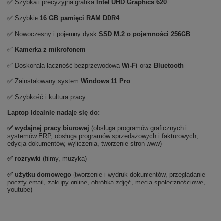
✅ Szybka i precyzyjna grafika
Intel UHD Graphics 620
✅ Szybkie
16 GB pamięci RAM DDR4
✅ Nowoczesny i pojemny dysk
SSD M.2 o pojemności 256GB
✅
Kamerka z mikrofonem
✅ Doskonała łączność bezprzewodowa
Wi-Fi
oraz
Bluetooth
✅ Zainstalowany system
Windows 11 Pro
✅ Szybkość i kultura pracy
Laptop idealnie nadaje się do:
✅
wydajnej pracy biurowej
(obsługa programów graficznych i
systemów ERP, obsługa programów sprzedażowych i fakturowych,
edycja dokumentów, wyliczenia, tworzenie stron www)
✅
rozrywki
(filmy, muzyka)
✅ użytku domowego
(tworzenie i wydruk dokumentów, przeglądanie
poczty email, zakupy online, obróbka zdjęć, media społecznościowe,
youtube)