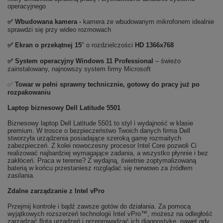
operacyjnego
✅ Wbudowana kamera -
kamera ze wbudowanym mikrofonem idealnie
sprawdzi się przy wideo rozmowach
✅ Ekran o przekątnej 15
" o rozdzielczości
HD 1366x768
✅
System operacyjny Windows 11 Professional
– świeżo
zainstalowany, najnowszy system firmy Microsoft
✅
Towar w pełni sprawny technicznie, gotowy do pracy już po
rozpakowaniu
Laptop biznesowy Dell Latitude 5501
Biznesowy laptop Dell Latitude 5501 to styl i wydajność w klasie
premium. W trosce o bezpieczeństwo Twoich danych firma Dell
stworzyła urządzenia posiadające szeroką gamę rozmaitych
zabezpieczeń. Z kolei nowoczesny procesor Intel Core pozwoli Ci
realizować najbardziej wymagające zadania, a wszystko płynnie i bez
zakłóceń. Praca w terenie? Z wydajną, świetnie zoptymalizowaną
baterią w końcu przestaniesz rozglądać się nerwowo za źródłem
zasilania.
Zdalne zarządzanie z Intel vPro
Przejmij kontrole i bądź zawsze gotów do działania. Za pomocą
wyjątkowych rozszerzeń technologii Intel vPro™, możesz na odległość
zarządzać flotą urządzeń i przeprowadzać ich diagnostykę, nawet gdy