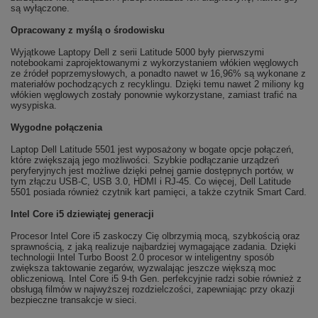
są wyłączone.
Opracowany z myślą o środowisku
Wyjątkowe Laptopy Dell z serii Latitude 5000 były pierwszymi
notebookami zaprojektowanymi z wykorzystaniem włókien węglowych
ze źródeł poprzemysłowych, a ponadto nawet w 16,96% są wykonane z
materiałów pochodzących z recyklingu. Dzięki temu nawet 2 miliony kg
włókien węglowych zostały ponownie wykorzystane, zamiast trafić na
wysypiska.
Wygodne połączenia
Laptop Dell Latitude 5501 jest wyposażony w bogate opcje połączeń,
które zwiększają jego możliwości. Szybkie podłączanie urządzeń
peryferyjnych jest możliwe dzięki pełnej gamie dostępnych portów, w
tym złączu USB-C, USB 3.0, HDMI i RJ-45. Co więcej, Dell Latitude
5501 posiada również czytnik kart pamięci, a także czytnik Smart Card.
Intel Core i5 dziewiątej generacji
Procesor Intel Core i5 zaskoczy Cię olbrzymią mocą, szybkością oraz
sprawnością, z jaką realizuje najbardziej wymagające zadania. Dzięki
technologii Intel Turbo Boost 2.0 procesor w inteligentny sposób
zwiększa taktowanie zegarów, wyzwalając jeszcze większą moc
obliczeniową. Intel Core i5 9-th Gen. perfekcyjnie radzi sobie również z
obsługą filmów w najwyższej rozdzielczości, zapewniając przy okazji
bezpieczne transakcje w sieci.