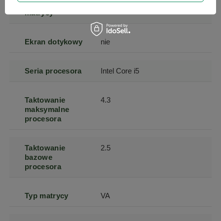
Powłoka
matowa
matrycy
Ekran dotykowy
nie
Seria procesora
Intel Core i5
Taktowanie
4.3
maksymalne
procesora
Taktowanie
2.5
bazowe
procesora
Typ matrycy
VA