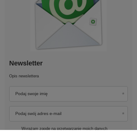
Newsletter
Opis newslettera
Podaj swoje imię
Podaj swój adres e-mail
Wyrażam zgodę na przetwarzanie moich danych
osobowych (adres e-mail) na potrzeby wysyłki newslettera