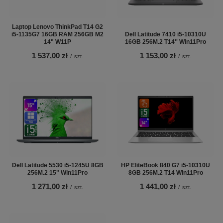
Laptop Lenovo ThinkPad T14 G2
i5-1135G7 16GB RAM 256GB M2
Dell Latitude 7410 i5-10310U
14" W11P
16GB 256M.2 T14'' Win11Pro
1 537,00 zł
1 153,00 zł
/
szt.
/
szt.
Dell Latitude 5530 i5-1245U 8GB
HP EliteBook 840 G7 i5-10310U
256M.2 15" Win11Pro
8GB 256M.2 T14 Win11Pro
1 271,00 zł
1 441,00 zł
/
szt.
/
szt.