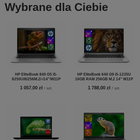
Wybrane dla Ciebie
HP EliteBook 840 G5 i5-
HP EliteBook 640 G9 i5-1235U
8250U/8/256M.2/-/14"/W11P
16GB RAM 256GB M.2 14" W11P
1 057,00 zł
1 788,00 zł
/
szt.
/
szt.