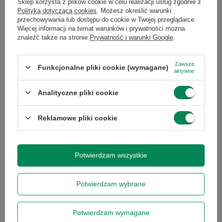
Sklep korzysta z plików cookie w celu realizacji usług zgodnie z
Polityką dotyczącą cookies
. Możesz określić warunki
przechowywania lub dostępu do cookie w Twojej przeglądarce.
Marka
Dell
Więcej informacji na temat warunków i prywatności można
znaleźć także na stronie
Prywatność i warunki Google
.
Stan
Używany
Zawsze
Funkcjonalne pliki cookie (wymagane)
aktywne
Model
Latitude 5501
Analityczne pliki cookie
Model
Intel Core i5-9400H
Reklamowe pliki cookie
procesora
Przekątna
15.6
Potwierdzam wszystkie
ekranu
Potwierdzam wybrane
Rozdzielczość
1366 x 768
(px)
Potwierdzam wymagane