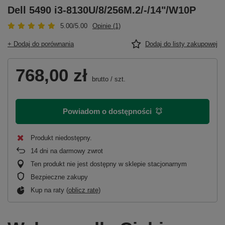
Dell 5490 i3-8130U/8/256M.2/-/14"/W10P
5.00/5.00
Opinie (1)
+ Dodaj do porównania
Dodaj do listy zakupowej
768,00 zł
brutto
/
szt.
Powiadom o dostępności
Produkt niedostępny
14
dni na darmowy zwrot
Ten produkt nie jest dostępny w sklepie stacjonarnym
Bezpieczne zakupy
Kup na raty (
oblicz ratę
)