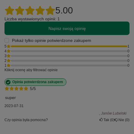
5.00
Liczba wystawionych opinii: 1
Napisz swoją opinię
Pokaż tylko opinie potwierdzone zakupem
5
1
4
0
3
0
2
0
1
0
Kliknij ocenę aby filtrować opinie
Opinia potwierdzona zakupem
5/5
super
2023-07-31
, Janów Lubelski
Czy opinia była pomocna?
Tak
0
Nie
0