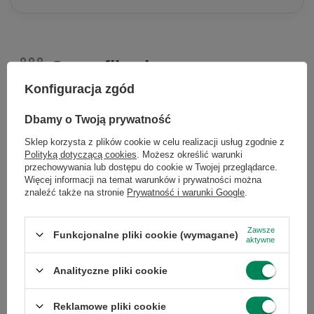
Specyfikacja
Konfiguracja zgód
Dbamy o Twoją prywatność
Sklep korzysta z plików cookie w celu realizacji usług zgodnie z
Marka
Dell
Polityką dotyczącą cookies
. Możesz określić warunki
przechowywania lub dostępu do cookie w Twojej przeglądarce.
Więcej informacji na temat warunków i prywatności można
Gwarancja
Gwarancja na 12
znaleźć także na stronie
Prywatność i warunki Google
.
miesięcy
Zawsze
Funkcjonalne pliki cookie (wymagane)
Klasa
A-
aktywne
...
Analityczne pliki cookie
Specyfikacja
Skontaktuj się z nami
Reklamowe pliki cookie