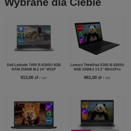
Wybrane dla Ciebie
Dell Latitude 7400 i5-8365U 8GB
Lenovo ThinkPad X390 i5-8265U
RAM 256GB M.2 14'' W11P
8GB 256M.2 13.3'' Win11Pro
913,00 zł
961,00 zł
/
szt.
/
szt.