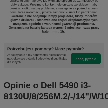
Gwarantujemy naprawę lub wymianę sprzętu do 12 miesięcy od
daty zakupu. Prosimy o kontakt telefoniczny ze sklepem, aby
określić krótko naturę problemu, a następnie za pośrednictwem
formularza reklamacji, proszę
zamówić kuriera lub paczkomat.
Gwarancja nie obejmuje lampy projektora, tuszy, tonerów,
głowic drukarek - stanowią one części eksploatacyjne tych
urządzeń, zgodnie z warunkami gwarancji producenta.
Gwarancja na baterię laptopa wynosi 3 miesiące - czas pracy
baterii min. 1h.
Potrzebujesz pomocy? Masz pytania?
Zadaj pytanie a my odpowiemy niezwłocznie,
Zadaj pytanie
najciekawsze pytania i odpowiedzi publikując
dla innych.
Opinie o Dell 5490 i3-
8130U/8/256M.2/-/14"/W1