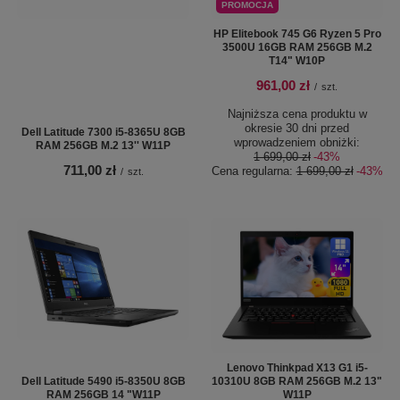
PROMOCJA
HP Elitebook 745 G6 Ryzen 5 Pro
3500U 16GB RAM 256GB M.2
T14" W10P
961,00 zł
/
szt.
Najniższa cena produktu w
okresie 30 dni przed
Dell Latitude 7300 i5-8365U 8GB
wprowadzeniem obniżki:
RAM 256GB M.2 13'' W11P
1 699,00 zł
-43%
711,00 zł
Cena regularna:
1 699,00 zł
-43%
/
szt.
Lenovo Thinkpad X13 G1 i5-
Dell Latitude 5490 i5-8350U 8GB
10310U 8GB RAM 256GB M.2 13"
RAM 256GB 14 "W11P
W11P