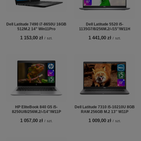
Dell Latitude 7490 i7-8650U 16GB
Dell Latitude 5520 i5-
512M.2 14" Win11Pro
1135G7/8/256M.2/-/15"/W11H
1 153,00 zł
1 441,00 zł
/
szt.
/
szt.
HP EliteBook 840 G5 i5-
Dell Latitude 7310 i5-10210U 8GB
8250U/8/256M.2/-/14"/W11P
RAM 256GB M.2 13'' W11P
1 057,00 zł
1 009,00 zł
/
szt.
/
szt.