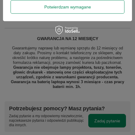
Potwierdzam wymagane
Podmiot odpowiedzialny
|
Informacje o bezpieczeństwie
GWARANCJA NA 12 MIESIĘCY
Gwarantujemy naprawę lub wymianę sprzętu do 12 miesięcy od
daty zakupu. Prosimy o kontakt telefoniczny ze sklepem, aby
określić krótko naturę problemu, a następnie za pośrednictwem
formularza reklamacji, proszę
zamówić kuriera lub paczkomat.
Gwarancja nie obejmuje lampy projektora, tuszy, tonerów,
głowic drukarek - stanowią one części eksploatacyjne tych
urządzeń, zgodnie z warunkami gwarancji producenta.
Gwarancja na baterię laptopa wynosi 3 miesiące - czas pracy
baterii min. 1h.
Potrzebujesz pomocy? Masz pytania?
Zadaj pytanie a my odpowiemy niezwłocznie,
Zadaj pytanie
najciekawsze pytania i odpowiedzi publikując
dla innych.