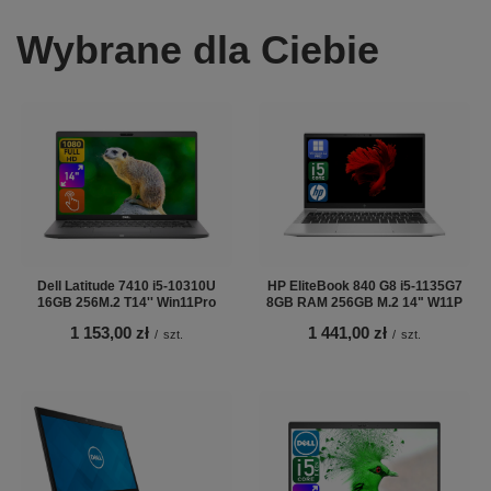
Wybrane dla Ciebie
Dell Latitude 7410 i5-10310U
HP EliteBook 840 G8 i5-1135G7
16GB 256M.2 T14'' Win11Pro
8GB RAM 256GB M.2 14" W11P
1 153,00 zł
1 441,00 zł
/
szt.
/
szt.