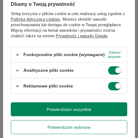
Dbamy o Twoją prywatność
Sklep korzysta z plików cookie w celu realizacji usług zgodnie z
Klasa
A
Polityką dotyczącą cookies
. Możesz określić warunki
przechowywania lub dostępu do cookie w Twojej przeglądarce.
Więcej informacji na temat warunków i prywatności można
Specyfikacja
Skontaktuj się z nami
znaleźć także na stronie
Prywatność i warunki Google
.
Stan
Używany
Zawsze
Funkcjonalne pliki cookie (wymagane)
aktywne
Stan
zastępcze
Analityczne pliki cookie
opakowania
Reklamowe pliki cookie
Zasilacz w
Tak
zestawie
Potwierdzam wszystkie
Pojemność
256
dysku
Potwierdzam wybrane