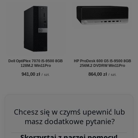
Dell OptiPlex 7070 i5-9500 8GB
HP ProDesk 600 G5 i5-9500 8GB
128M.2 Win11Pro
256M.2 DVDRW Win11Pro
941,00 zł
864,00 zł
/
szt.
/
szt.
Chcesz się w czymś upewnić lub
masz dodatkowe pytanie?
Skorzystaj z naszej pomocy!