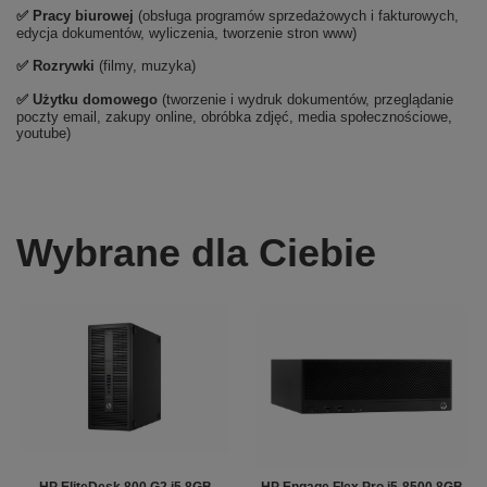
✅ Pracy biurowej
(obsługa programów sprzedażowych i fakturowych,
edycja dokumentów, wyliczenia, tworzenie stron www)
✅ Rozrywki
(filmy, muzyka)
✅ Użytku domowego
(tworzenie i wydruk dokumentów, przeglądanie
poczty email, zakupy online, obróbka zdjęć, media społecznościowe,
youtube)
Wybrane dla Ciebie
HP EliteDesk 800 G2 i5 8GB
HP Engage Flex Pro i5-8500 8GB