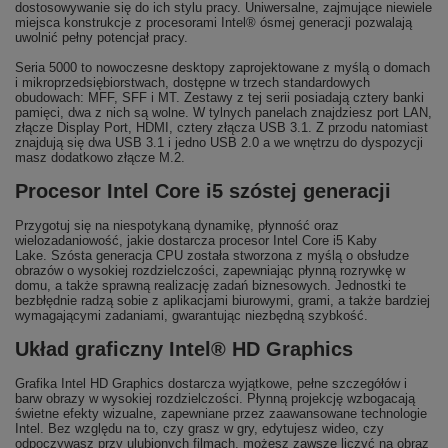
dostosowywanie się do ich stylu pracy. Uniwersalne, zajmujące niewiele
miejsca konstrukcje z procesorami Intel® ósmej generacji pozwalają
uwolnić pełny potencjał pracy.
Seria 5000 to nowoczesne desktopy zaprojektowane z myślą o domach
i mikroprzedsiębiorstwach, dostępne w trzech standardowych
obudowach: MFF, SFF i MT. Zestawy z tej serii posiadają cztery banki
pamięci, dwa z nich są wolne. W tylnych panelach znajdziesz port LAN,
złącze Display Port, HDMI, cztery złącza USB 3.1. Z przodu natomiast
znajdują się dwa USB 3.1 i jedno USB 2.0 a we wnętrzu do dyspozycji
masz dodatkowo złącze M.2.
Procesor Intel Core i5 szóstej generacji
Przygotuj się na niespotykaną dynamikę, płynność oraz
wielozadaniowość, jakie dostarcza procesor Intel Core i5 Kaby
Lake. Szósta generacja CPU została stworzona z myślą o obsłudze
obrazów o wysokiej rozdzielczości, zapewniając płynną rozrywkę w
domu, a także sprawną realizację zadań biznesowych. Jednostki te
bezbłędnie radzą sobie z aplikacjami biurowymi, grami, a także bardziej
wymagającymi zadaniami, gwarantując niezbędną szybkość.
Układ graficzny Intel® HD Graphics
Grafika Intel HD Graphics dostarcza wyjątkowe, pełne szczegółów i
barw obrazy w wysokiej rozdzielczości. Płynną projekcję wzbogacają
świetne efekty wizualne, zapewniane przez zaawansowane technologie
Intel. Bez względu na to, czy grasz w gry, edytujesz wideo, czy
odpoczywasz przy ulubionych filmach, możesz zawsze liczyć na obraz