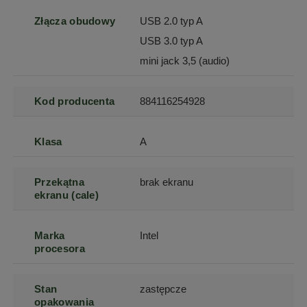
Złącza obudowy
USB 2.0 typ A
USB 3.0 typ A
mini jack 3,5 (audio)
Kod producenta
884116254928
Klasa
A
Przekątna
brak ekranu
ekranu (cale)
Marka
Intel
procesora
Stan
zastępcze
opakowania