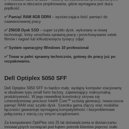
zwłaszcza w obszarze projektowania, gdzie wymagana jest duża
prędkość.
✅
Pami
ęć RAM 8GB DDR4
– wystarczająca ilość pamięci do
zaawansowanej pracy
✅ 256GB
Dysk SSD
– super szybki dysk, wykonany w nowej
technologii, który umożliwia sprawną pracę i przechowywanie setek
filmów i nagrań lub kilkudziesięciu tysięcy zdjęć
✅ System operacyjny Windows 10 professional
✅ Towar w pełni sprawny technicznie, gotowy do pracy już po
rozpakowaniu.
Dell Optiplex 5050 SFF
Dell Optiplex 5050 SFF to bardzo mały, wydajny komputer stacjonarny
w obudowie typu small form factory, zapewniający maksymalną
produktywność. W jego niewielkiej konstrukcji skrywa się
czterordzeniowy procesor Intel® Core™ szóstej generacji, nowoczesna
pamięć RAM oraz szybki dysk. Szeroka gama złączy oraz modułów
łączności gwarantuje wymaganą kompatybilność i bezproblemowe
połączenia z siecią czy innymi urządzeniami.
Za komputerami OptiPlex stoi 25 lat doświadczenia w dostarczaniu
innowacyjnych rozwiązań pod kątem potrzeb klientów poprzez stałe