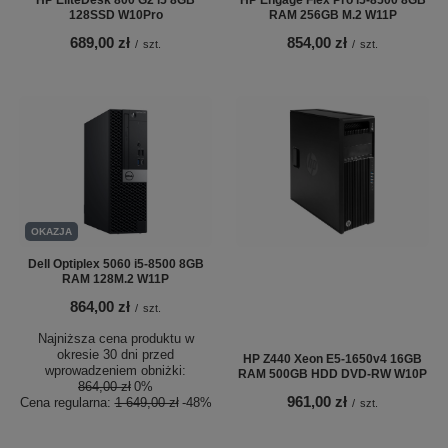
128SSD W10Pro
RAM 256GB M.2 W11P
689,00 zł
854,00 zł
/
szt.
/
szt.
OKAZJA
Dell Optiplex 5060 i5-8500 8GB
RAM 128M.2 W11P
864,00 zł
/
szt.
Najniższa cena produktu w
okresie 30 dni przed
HP Z440 Xeon E5-1650v4 16GB
wprowadzeniem obniżki:
RAM 500GB HDD DVD-RW W10P
864,00 zł
0%
961,00 zł
Cena regularna:
1 649,00 zł
-48%
/
szt.