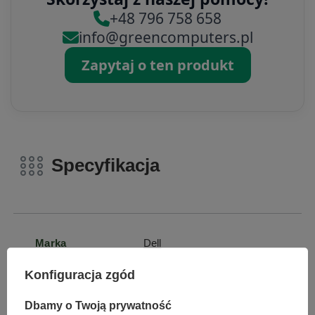
+48 796 758 658
info@greencomputers.pl
Zapytaj o ten produkt
Specyfikacja
Marka
Dell
Konfiguracja zgód
Symbol
0884116254928
Dbamy o Twoją prywatność