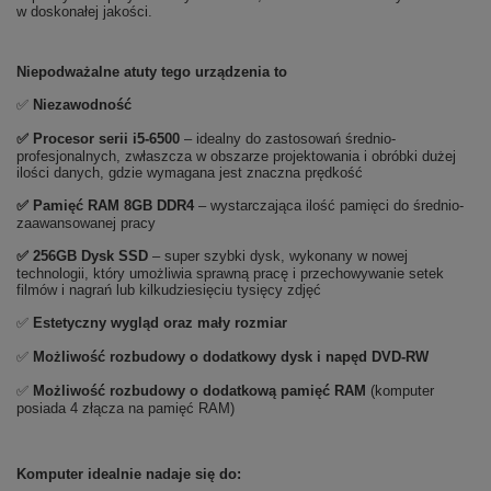
w doskonałej jakości.
Niepodważalne atuty tego urządzenia to
✅
Niezawodność
✅
Procesor serii i5-6500
– idealny do zastosowań średnio-
profesjonalnych, zwłaszcza w obszarze projektowania i obróbki dużej
ilości danych, gdzie wymagana jest znaczna prędkość
✅
Pami
ęć RAM 8GB DDR4
– wystarczająca ilość pamięci do średnio-
zaawansowanej pracy
✅ 256GB
Dysk SSD
– super szybki dysk, wykonany w nowej
technologii, który umożliwia sprawną pracę i przechowywanie setek
filmów i nagrań lub kilkudziesięciu tysięcy zdjęć
✅
Estetyczny wygląd oraz mały rozmiar
✅
Możliwość rozbudowy o dodatkowy dysk i napęd DVD-RW
✅
Możliwość rozbudowy o dodatkową pamięć RAM
(komputer
posiada 4 złącza na pamięć RAM)
Komputer idealnie nadaje się do: