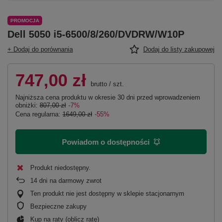
PROMOCJA
Dell 5050 i5-6500/8/260/DVDRW/W10P
+ Dodaj do porównania
Dodaj do listy zakupowej
747,00 zł
brutto
/
szt.
Najniższa cena produktu w okresie 30 dni przed wprowadzeniem
obniżki:
807,00 zł
-7%
Cena regularna:
1649,00 zł
-55%
Powiadom o dostępności
Produkt niedostępny
14
dni na darmowy zwrot
Ten produkt nie jest dostępny w sklepie stacjonarnym
Bezpieczne zakupy
Kup na raty (
oblicz ratę
)