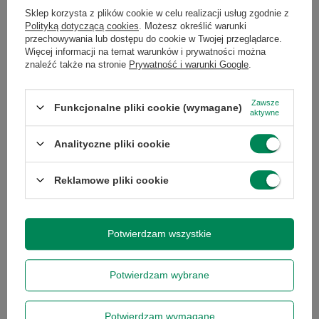
Gwarancja
Gwarancja na 12
Sklep korzysta z plików cookie w celu realizacji usług zgodnie z
miesięcy
Polityką dotyczącą cookies
. Możesz określić warunki
przechowywania lub dostępu do cookie w Twojej przeglądarce.
Więcej informacji na temat warunków i prywatności można
znaleźć także na stronie
Prywatność i warunki Google
.
Marka
Dell
Zawsze
Funkcjonalne pliki cookie (wymagane)
Model
Optiplex 5050 SFF
aktywne
Analityczne pliki cookie
Model
Intel Core i5-6500
procesora
Reklamowe pliki cookie
Seria procesora
Intel Core i5
Potwierdzam wszystkie
Taktowanie
3.2
bazowe
procesora
Potwierdzam wybrane
Potwierdzam wymagane
Taktowanie
3.6