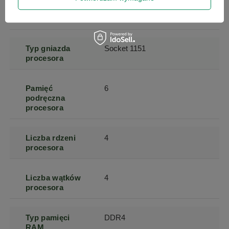
maksymalne
procesora
Typ gniazda
Socket 1151
procesora
Pamięć
6
podręczna
procesora
Liczba rdzeni
4
procesora
Liczba wątków
4
procesora
Typ pamięci
DDR4
RAM