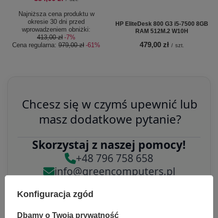
Najniższa cena produktu w
okresie 30 dni przed
HP EliteDesk 800 G3 i5-7500 8GB
wprowadzeniem obniżki:
RAM 512M.2 W10H
413,00 zł
-7%
479,00 zł
Cena regularna:
979,00 zł
-61%
/
szt.
Chcesz się w czymś upewnić lub
masz dodatkowe pytanie?
Skorzystaj z naszej pomocy!
+48 796 758 658
info@greencomputers.pl
Zapytaj o ten produkt
Konfiguracja zgód
Dbamy o Twoją prywatność