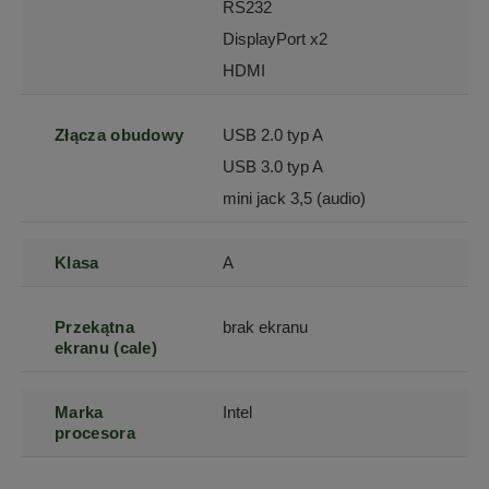
RS232
DisplayPort x2
HDMI
Złącza obudowy
USB 2.0 typ A
USB 3.0 typ A
mini jack 3,5 (audio)
Klasa
A
Przekątna
brak ekranu
ekranu (cale)
Marka
Intel
procesora