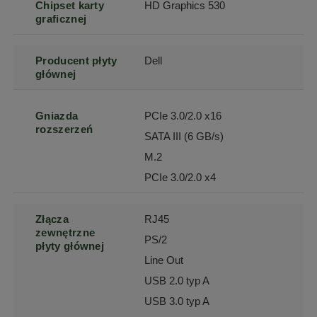
Chipset karty
HD Graphics 530
graficznej
Producent płyty
Dell
głównej
Gniazda
PCIe 3.0/2.0 x16
rozszerzeń
SATA III (6 GB/s)
M.2
PCIe 3.0/2.0 x4
Złącza
RJ45
zewnętrzne
PS/2
płyty głównej
Line Out
USB 2.0 typ A
USB 3.0 typ A