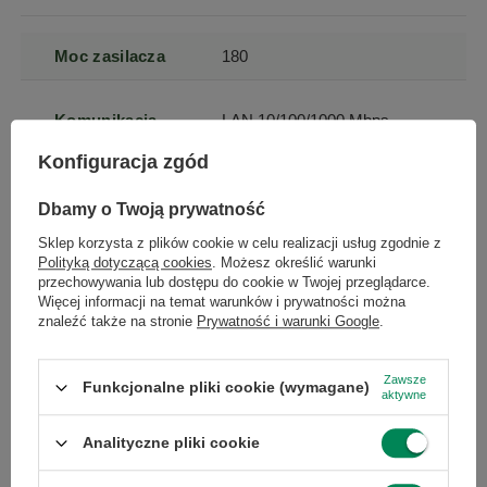
Moc zasilacza
180
Komunikacja
LAN 10/100/1000 Mbps
Konfiguracja zgód
Maksymalna
16
pojemność
Dbamy o Twoją prywatność
pamięci RAM
Sklep korzysta z plików cookie w celu realizacji usług zgodnie z
Polityką dotyczącą cookies
. Możesz określić warunki
przechowywania lub dostępu do cookie w Twojej przeglądarce.
Liczba
4
Więcej informacji na temat warunków i prywatności można
wszystkich
znaleźć także na stronie
Prywatność i warunki Google
.
slotów RAM
Zawsze
Funkcjonalne pliki cookie (wymagane)
Interfejs dysku
SATA III
aktywne
twardego
Analityczne pliki cookie
Rodzaj karty
zintegrowana