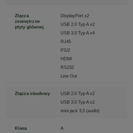
Złącza
DisplayPort x2
zewnętrzne
USB 2.0 Typ A x2
płyty głównej
USB 3.0 Typ A x4
RJ45
PS/2
HDMI
RS232
Line Out
Złącza obudowy
USB 2.0 Typ A x2
USB 3.0 Typ A x2
mini jack 3,5 (audio)
Klasa
A