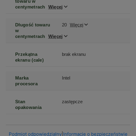
towaru w
centymetrach
Więcej
Długość towaru
20
Więcej
w
centymetrach
Więcej
Przekątna
brak ekranu
ekranu (cale)
Marka
Intel
procesora
Stan
zastępcze
opakowania
Podmiot odpowiedzialny
|
Informacje o bezpieczeństwie