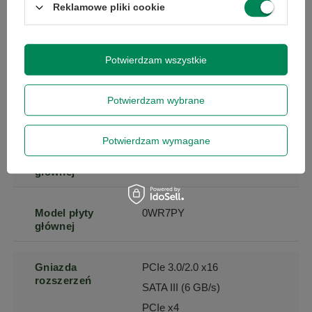
Reklamowe pliki cookie
graficznej
Producent karty
Intel
Potwierdzam wszystkie
graficznej
Potwierdzam wybrane
Chipset karty
HD Graphics 530
graficznej
Potwierdzam wymagane
Producent płyty
Dell
głównej
Model płyty
0WR7PY
głównej
Gniazda
PCIe 3.0/2.0 x16
rozszerzeń
SATA III (6 GB/s)
PCIe x4