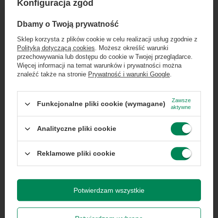
Konfiguracja zgód
Wysokość
5
produktu
×
Dołącz do newslettera Green
Dbamy o Twoją prywatność
Computers
Sklep korzysta z plików cookie w celu realizacji usług zgodnie z
Głębokość
20
Polityką dotyczącą cookies
. Możesz określić warunki
produktu
Zgarnij jako pierwszy informacje o zniżkach i
przechowywania lub dostępu do cookie w Twojej przeglądarce.
rabatach w naszym sklepie!
Więcej informacji na temat warunków i prywatności można
znaleźć także na stronie
Prywatność i warunki Google
.
Długość towaru
20
...
lub zadzwoń od razu, aby odebrać
przy zamówieniu telefonicznym
Zawsze
Funkcjonalne pliki cookie (wymagane)
aktywne
Wysokość
5
Więcej
50 zł rabatu!
towaru w
centymetrach
Więcej
Analityczne pliki cookie
Rabat 50 zł przy zamówieniach powyżej 300 zł. Oferta
jednorazowa, nie łączy się z innymi promocjami i nie
obejmuje zamówień hurtowych.
Reklamowe pliki cookie
Szerokość
20
Więcej
towaru w
Wyrażam zgodę na przetwarzanie danych osobowych
centymetrach
Więcej
na potrzeby newslettera. Więcej w
polityce
prywatności
.
Potwierdzam wszystkie
Długość towaru
20
Więcej
w