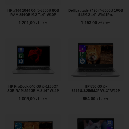
HP x360 1040 G6 i5-8365U 8GB
Dell Latitude 7490 i7-8650U 16GB
RAM 256GB M.2 T14" W10P
512M.2 14" Win11Pro
1 201,00 zł
1 153,00 zł
/
szt.
/
szt.
HP ProBook 640 G8 i5-1135G7
HP 830 G6 i5-
8GB RAM 256GB M.2 14'' W11P
8365U/8/256M.2/-/W13''/W10P
1 009,00 zł
854,00 zł
/
szt.
/
szt.