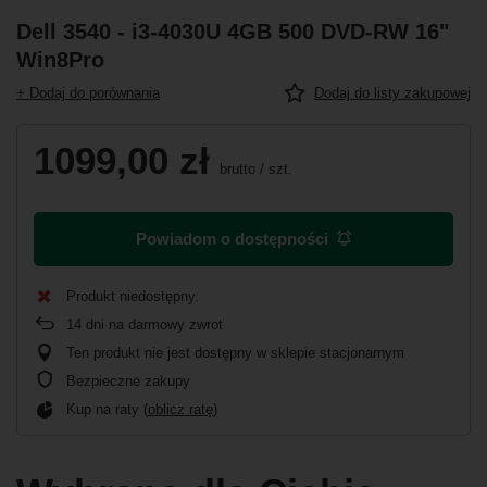
Dell 3540 - i3-4030U 4GB 500 DVD-RW 16"
Win8Pro
+ Dodaj do porównania
Dodaj do listy zakupowej
1099,00 zł
brutto
/
szt.
Powiadom o dostępności
Produkt niedostępny
14
dni na darmowy zwrot
Ten produkt nie jest dostępny w sklepie stacjonarnym
Bezpieczne zakupy
Kup na raty (
oblicz ratę
)