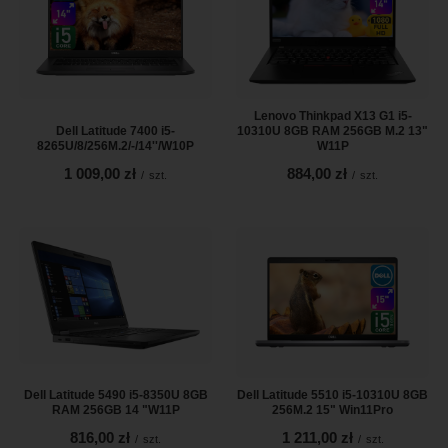
Lenovo Thinkpad X13 G1 i5-
Dell Latitude 7400 i5-
10310U 8GB RAM 256GB M.2 13"
8265U/8/256M.2/-/14''/W10P
W11P
1 009,00 zł
884,00 zł
/
szt.
/
szt.
Dell Latitude 5490 i5-8350U 8GB
Dell Latitude 5510 i5-10310U 8GB
RAM 256GB 14 "W11P
256M.2 15" Win11Pro
816,00 zł
1 211,00 zł
/
szt.
/
szt.