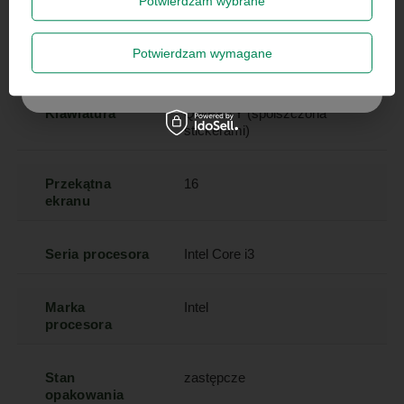
Potwierdzam wybrane
centymetrach
Więcej
Zapisz się
Potwierdzam wymagane
Stan
Używany
Szanujemy Twoją prywatność – żadnego spamu.
Klawiatura
QWERTY (spolszczona
stickerami)
Przekątna
16
ekranu
Seria procesora
Intel Core i3
Marka
Intel
procesora
Stan
zastępcze
opakowania