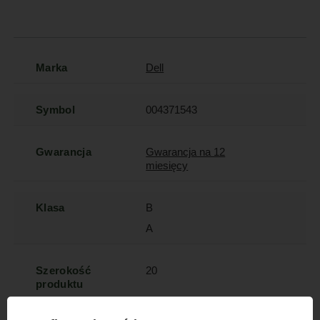
Marka
Dell
Symbol
004371543
Gwarancja
Gwarancja na 12
miesięcy
Klasa
B
A
Szerokość
20
produktu