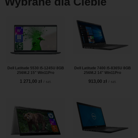
Wybrane dla Ciebie
Dell Latitude 5530 i5-1245U 8GB
Dell Latitude 7400 i5-8365U 8GB
256M.2 15" Win11Pro
256M.2 14'' Win11Pro
1 271,00 zł
913,00 zł
/
szt.
/
szt.