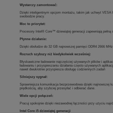
Wystarczy zamontować:
Dzięki inteligentnym opcjom montażu, takim jak uchwyt VESA 
swobodzie pracy.
Moc to priorytet:
Procesory Intel® Core™ dziewiątej generacji zapewniają pełną 
Płynne działanie:
Dzięki obsłudze do 32 GB najnowszej pamięci DDR4 2666 MHz 
Rozruch szybszy niż kiedykolwiek wcześniej:
Błyskawiczne ładowanie najczęściej używanych plików i aplikac
ładowaniu i przyspieszaniu działania często używanych aplikac
nawet dwukrotnie przyspiesza obsługę codziennych zadań
Silniejszy sygnał:
Sprawniejsza komunikacja bezprzewodowa dzięki najnowszej ka
prędkością, aby szybciej przesyłać i odbierać dane.
Wiele opcji połączeń:
Pracuj spokojnie dzięki niezawodnej łączności przy użyciu najr
Intel Core i5 dziewiątej generacji