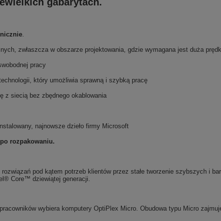
ewielkich gabarytach.
nicznie
.
alnych, zwłaszcza w obszarze projektowania, gdzie wymagana jest duża pręd
 swobodnej pracy
echnologii, który umożliwia sprawną i szybką pracę
ię z siecią bez zbędnego okablowania
nstalowany, najnowsze dzieło firmy Microsoft
 po rozpakowaniu.
 rozwiązań pod kątem potrzeb klientów przez stałe tworzenie szybszych i bar
l® Core™ dziewiątej generacji.
 pracowników wybiera komputery OptiPlex Micro. Obudowa typu Micro zajmuj