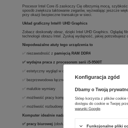
Procesor Intel Core i5 zaskoczy Cię olbrzymią mocą, szybkością
sposób zwiększa taktowanie zegarów, wyzwalając jeszcze większ
przy okazji bezpieczne transakcje w sieci.
Układ graficzny Intel® UHD Graphics
Zobacz doskonały obraz, dzięki Intel UHD Graphics. Oglądaj fil
technologii obrazu Intel. Zyskaj wydajność, jakiej potrzebujesz d
Niepodważalne atuty tego urządzenia to
✅ niezawodność z
pamięcią RAM DDR4
✅ wydajna praca z p
rocesorem serii i5-9500T
✅ estetyczny wygląd w obudowie
Micro
Konfiguracja zgód
✅ bezprzewodowa łączność
Wi-Fi
oraz
Bluetooth
✅ malutkie wymiary
Dbamy o Twoją prywatn
✅ możliwość pracy komputera w pozycji pionowej lub poziomej
Sklep korzysta z plików cookie 
dostępu do cookie w Twojej prz
✅ możliwość rozbudowy dla uzyskania lepszych osiągów w prz
warunki Google
.
Komputer idealnie nadaje się do:
✅ pracy biurowej
(obsługa programów sprzedażowych i fakturo
Funkcjonalne pliki 