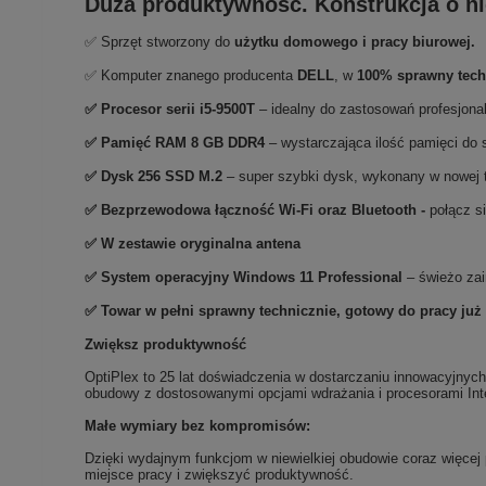
Duża produktywność. Konstrukcja o ni
✅ Sprzęt stworzony do
użytku domowego
i
pracy biurowej.
✅ Komputer znanego producenta
DELL
, w
100% sprawny tech
✅
Procesor serii i5-9500T
– idealny do zastosowań profesjon
✅
Pami
ęć RAM 8 GB DDR4
– wystarczająca ilość pamięci do
✅
Dysk 256 SSD M.2
– super szybki dysk, wykonany w nowej t
✅ Bezprzewodowa łączność Wi-Fi oraz Bluetooth -
połącz s
✅ W zestawie oryginalna antena
✅
System operacyjny Windows 11 Professional
– świeżo zai
✅ Towar w pełni sprawny technicznie, gotowy do pracy już
Zwiększ produktywność
OptiPlex to 25 lat doświadczenia w dostarczaniu innowacyjnych
obudowy z dostosowanymi opcjami wdrażania i procesorami Inte
Małe wymiary bez kompromisów:
Dzięki wydajnym funkcjom w niewielkiej obudowie coraz więcej
miejsce pracy i zwiększyć produktywność.