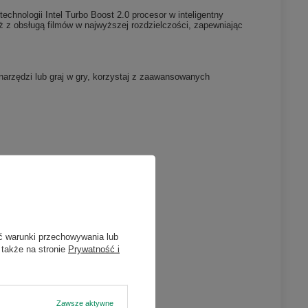
echnologii Intel Turbo Boost 2.0 procesor w inteligentny
ż z obsługą filmów w najwyższej rozdzielczości, zapewniając
 narzędzi lub graj w gry, korzystaj z zaawansowanych
ć warunki przechowywania lub
 także na stronie
Prywatność i
Zawsze aktywne