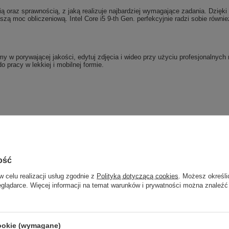
 oraz sprawnością, z jaką realizuje najbardziej wymagające zadania. Dzięki t
ą moc obliczeniową. Intel Core i5 9-th Gen. perfekcyjnie radzi sobie równie
my w porywającej jakości, edytuj zdjęcia i wideo przy użyciu profesjonalnych
o pracy w lekkiej i mobilnej formie.
ość
w celu realizacji usług zgodnie z
Polityką dotyczącą cookies
. Możesz określi
eglądarce. Więcej informacji na temat warunków i prywatności można znaleźć
yszłości
wych, edycja dokumentów, wyliczenia, tworzenie stron www)
cookie (wymagane)