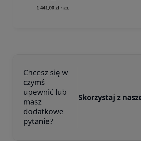
1 441,00 zł
/
szt.
Chcesz się w
czymś
upewnić lub
Skorzystaj z nasz
masz
dodatkowe
pytanie?