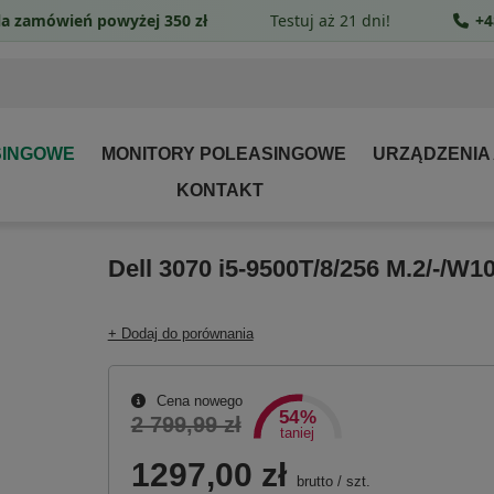
a zamówień powyżej 350 zł
Testuj aż 21 dni!
+4
SINGOWE
MONITORY POLEASINGOWE
URZĄDZENIA
KONTAKT
Dell 3070 i5-9500T/8/256 M.2/-/W1
+ Dodaj do porównania
Cena nowego
54%
2 799,99 zł
taniej
1297,00 zł
brutto
/
szt.