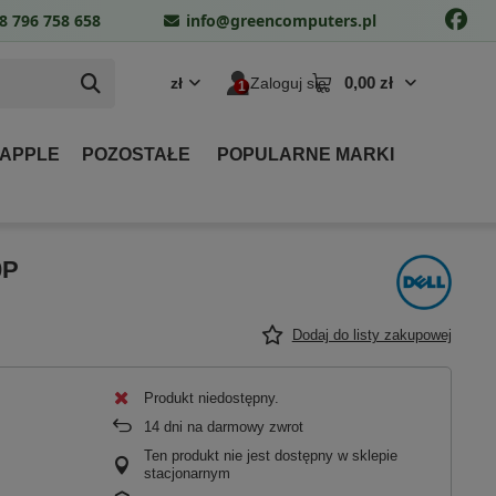
8 796 758 658
info@greencomputers.pl
0,00 zł
zł
Zaloguj się
 APPLE
POZOSTAŁE
POPULARNE MARKI
0P
Dodaj do listy zakupowej
Produkt niedostępny
14
dni na darmowy zwrot
Ten produkt nie jest dostępny w sklepie
stacjonarnym