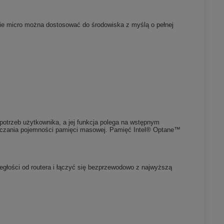
wie micro można dostosować do środowiska z myślą o pełnej
 potrzeb użytkownika, a jej funkcja polega na wstępnym
graniczania pojemności pamięci masowej. Pamięć Intel® Optane™
głości od routera i łączyć się bezprzewodowo z najwyższą