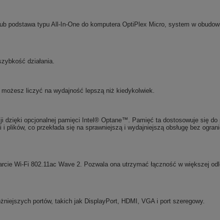
lub podstawa typu All-In-One do komputera OptiPlex Micro, system w obudo
szybkość działania.
możesz liczyć na wydajność lepszą niż kiedykolwiek.
ji dzięki opcjonalnej pamięci Intel® Optane™. Pamięć ta dostosowuje się do
ji i plików, co przekłada się na sprawniejszą i wydajniejszą obsługę bez o
rcie Wi-Fi 802.11ac Wave 2. Pozwala ona utrzymać łączność w większej odle
óżniejszych portów, takich jak DisplayPort, HDMI, VGA i port szeregowy.