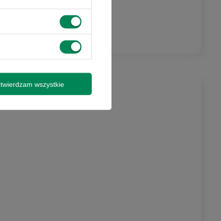
outube)
twierdzam wszystkie