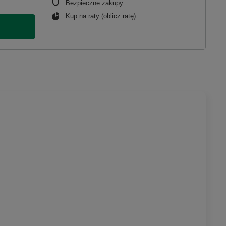
Bezpieczne zakupy
Kup na raty (
oblicz ratę
)