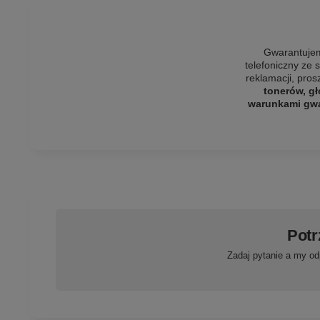
Gwarantujem
telefoniczny ze 
reklamacji, pro
tonerów, gł
warunkami gwar
Potr
Zadaj pytanie a my od