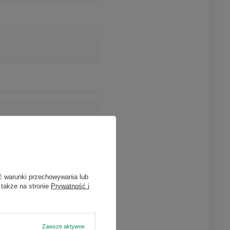
ć warunki przechowywania lub
 także na stronie
Prywatność i
Zawsze aktywne