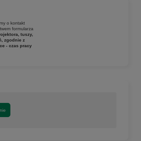
my o kontakt
ictwem formularza
jektora, tuszy,
ń, zgodnie z
ce - czas pracy
nie