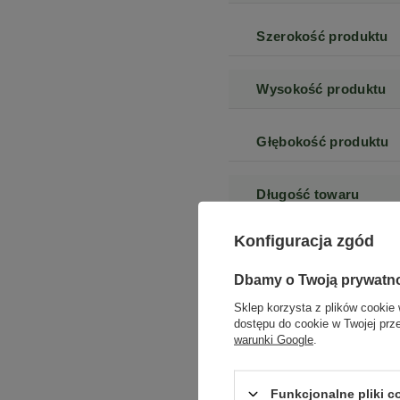
Szerokość produktu
Wysokość produktu
Głębokość produktu
Długość towaru
Konfiguracja zgód
Wysokość towaru w
centymetrach
Więcej
Dbamy o Twoją prywatn
Sklep korzysta z plików cookie 
Szerokość towaru w
dostępu do cookie w Twojej prz
centymetrach
Więcej
warunki Google
.
Długość towaru w
Funkcjonalne pliki 