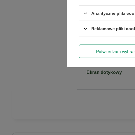
centymetrach
Więcej
Analityczne pliki coo
Stan
Reklamowe pliki coo
Typ pamięci RAM
Potwierdzam wybra
Stan opakowania
Ekran dotykowy