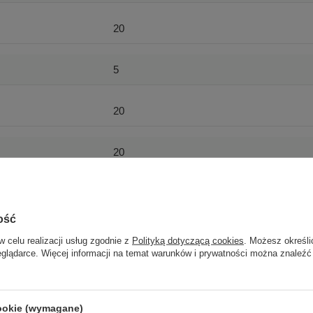
20
5
20
20
5
Więcej
ość
w celu realizacji usług zgodnie z
Polityką dotyczącą cookies
. Możesz określi
20
Więcej
eglądarce. Więcej informacji na temat warunków i prywatności można znaleźć
20
Więcej
cookie (wymagane)