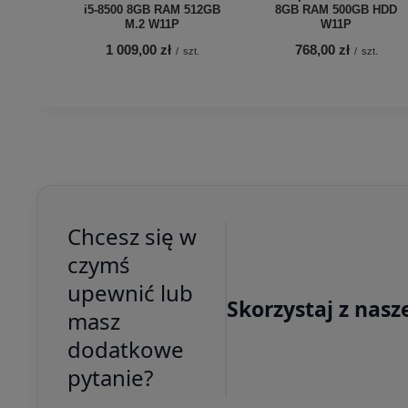
i5-8500 8GB RAM 512GB
8GB RAM 500GB HDD
M.2 W11P
W11P
1 009,00 zł
768,00 zł
/
szt.
/
szt.
Chcesz się w
czymś
upewnić lub
Skorzystaj z nasz
masz
dodatkowe
pytanie?