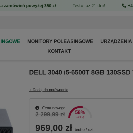
a zamówień powyżej 350 zł
Testuj aż 21 dni!
+4
SINGOWE
MONITORY POLEASINGOWE
URZĄDZENIA
KONTAKT
DELL 3040 i5-6500T 8GB 130SSD
+ Dodaj do porównania
Cena nowego
58%
2 299,99 zł
taniej
969,00 zł
brutto
/
szt.