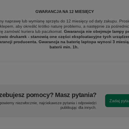
GWARANCJA NA 12 MIESIĘCY
y naprawę lub wymianę sprzętu do 12 miesięcy od daty zakupu. Prosi
sklepem, aby określić krótko naturę problemu, a następnie za pośredn
szę
zamówić kuriera lub paczkomat.
Gwarancja nie obejmuje lampy pro
owic drukarek - stanowią one części eksploatacyjne tych urządze
ancji producenta. Gwarancja na baterię laptopa wynosi 3 miesią
baterii min. 1h.
zebujesz pomocy? Masz pytania?
Zadaj pyta
powiemy niezwłocznie, najciekawsze pytania i odpowiedzi
publikując dla innych.