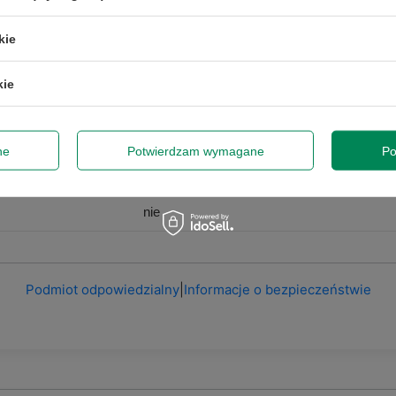
kie
Używany
kie
nie dotyczy
ne
Potwierdzam wymagane
Po
zastępcze
nie
Podmiot odpowiedzialny
|
Informacje o bezpieczeństwie