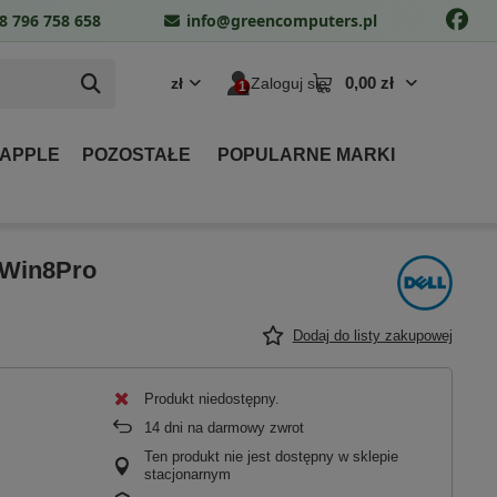
8 796 758 658
info@greencomputers.pl
0,00 zł
zł
Zaloguj się
 APPLE
POZOSTAŁE
POPULARNE MARKI
 Win8Pro
Dodaj do listy zakupowej
Produkt niedostępny
14
dni na darmowy zwrot
Ten produkt nie jest dostępny w sklepie
stacjonarnym