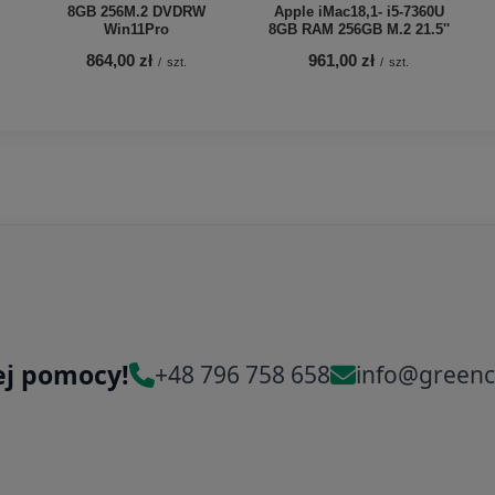
8GB 256M.2 DVDRW
Apple iMac18,1- i5-7360U
Win11Pro
8GB RAM 256GB M.2 21.5''
864,00 zł
961,00 zł
/
szt.
/
szt.
ej pomocy!
+48 796 758 658
info@greenc