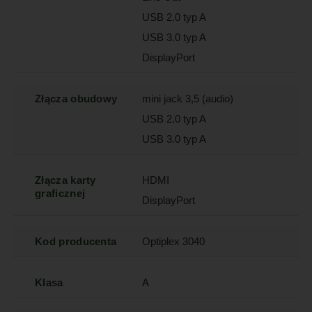
USB 2.0 typ A
USB 3.0 typ A
DisplayPort
Złącza obudowy
mini jack 3,5 (audio)
USB 2.0 typ A
USB 3.0 typ A
Złącza karty
HDMI
graficznej
DisplayPort
Kod producenta
Optiplex 3040
Klasa
A