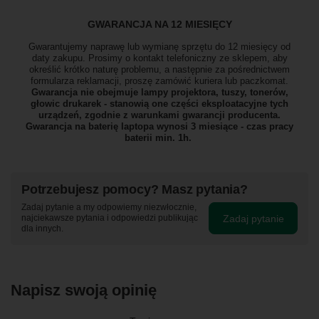
GWARANCJA NA 12 MIESIĘCY
Gwarantujemy naprawę lub wymianę sprzętu do 12 miesięcy od
daty zakupu. Prosimy o kontakt telefoniczny ze sklepem, aby
określić krótko naturę problemu, a następnie za pośrednictwem
formularza reklamacji, proszę
zamówić kuriera lub paczkomat.
Gwarancja nie obejmuje lampy projektora, tuszy, tonerów,
głowic drukarek - stanowią one części eksploatacyjne tych
urządzeń, zgodnie z warunkami gwarancji producenta.
Gwarancja na baterię laptopa wynosi 3 miesiące - czas pracy
baterii min. 1h.
Potrzebujesz pomocy? Masz pytania?
Zadaj pytanie a my odpowiemy niezwłocznie,
Zadaj pytanie
najciekawsze pytania i odpowiedzi publikując
dla innych.
Napisz swoją opinię