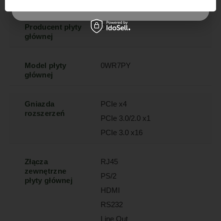
Szanujemy Twoją prywatność – żadnego spamu.
Producent płyty
Dell
głównej
Model płyty
0WR7PY
głównej
Gniazda
PCIe x4
rozszerzeń
PCIe 3.0/2.0 x1
PCIe 3.0 x16
Złącza
RJ45
zewnętrzne
PS/2
płyty głównej
HDMI
RS232
Line Out