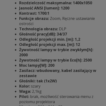
Rozdzielczość maksymalna: 1400x1050
Jasność ANSI [lumen]:
1200
Kontrast: 1700:1
Funkcje obrazu:
Zoom, Ręczne ustawianie
ostrości
Technologia obrazu:
DLP
Głośność pracy[dB]:
34/37
Odległość projekcji min. [m]: 1,2
Odległość projekcji max. [m]: 12
Żywotność lampy w trybie zwykłym[h]:
2000
Żywotność lampy w trybie Eco[h]: 2500
Moc lampy[W]: 200
Zasilacz: wbudowany, kabel zasilający w
zestawie
Głośniki: tak (1x2W)
Kolor:
szary
Waga:
2,1kg
Pilot:
brak, możliwość sterowania menu z
poziomu projektora