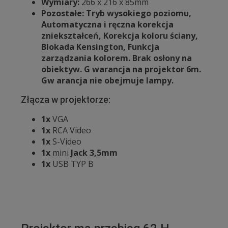
Wymiary:
266 x 216 x 85mm
Pozostałe: Tryb wysokiego poziomu,
Automatyczna i ręczna korekcja
zniekształceń, Korekcja koloru ściany,
Blokada Kensington, Funkcja
zarządzania kolorem. Brak osłony na
obiektyw. G warancja na projektor 6m.
Gw arancja nie obejmuje lampy.
Złącza w projektorze:
1x
VGA
1x
RCA Video
1x
S-Video
1x
mini
Jack 3,5mm
1x
USB TYP B