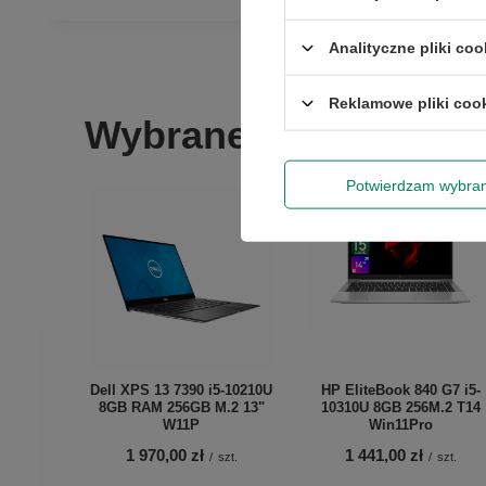
Analityczne pliki coo
Rabat 50 zł 
Reklamowe pliki coo
Wybrane dla Ciebie
Wyrażam zgo
newslettera
Potwierdzam wybra
Dell XPS 13 7390 i5-10210U
HP EliteBook 840 G7 i5-
8GB RAM 256GB M.2 13"
10310U 8GB 256M.2 T14
W11P
Win11Pro
1 970,00 zł
1 441,00 zł
/
szt.
/
szt.