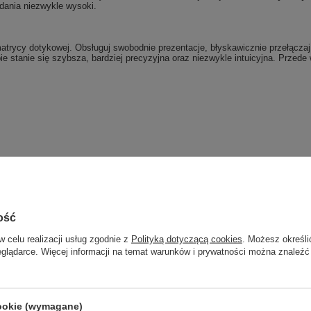
dania niezwykle wysoki.
trycy dotykowej. Obsługuj swobodnie prezentacje, błyskawicznie przełączaj si
pie stanie się szybsza, bardziej precyzyjna oraz niezwykle intuicyjna. Prze
Dołącz do newslettera Gree
Computers
j jako pierwszy informacje o zniżkach i rab
ość
naszym sklepie!
w celu realizacji usług zgodnie z
Polityką dotyczącą cookies
. Możesz określi
eglądarce. Więcej informacji na temat warunków i prywatności można znaleźć
woń od razu, aby odebrać przy zamów
telefonicznym
cookie (wymagane)