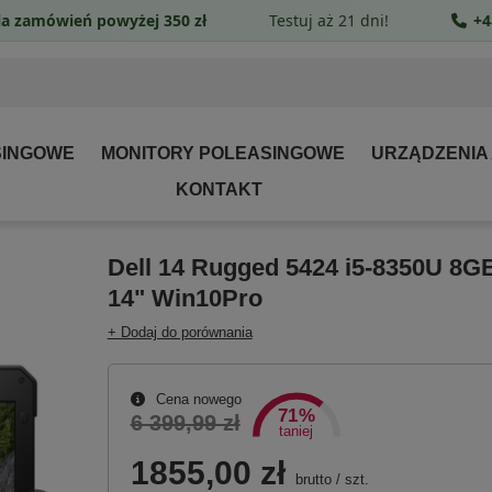
a zamówień powyżej 350 zł
Testuj aż 21 dni!
+4
SINGOWE
MONITORY POLEASINGOWE
URZĄDZENIA
KONTAKT
Dell 14 Rugged 5424 i5-8350U 8G
14" Win10Pro
+ Dodaj do porównania
Cena nowego
71%
6 399,99 zł
taniej
1855,00 zł
brutto
/
szt.