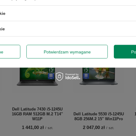
50 zł rabatu!
kie
przy zamówieniach powyżej 300 zł. Oferta jednorazowa, nie łączy się z innymi
nie obejmuje zamówień hurtowych.
kie
dę na przetwarzanie danych osobowych (adres e-mail) na potrzeb
 z informacją handlową. Więcej w
polityce prywatności
.
ne
Potwierdzam wymagane
Po
Zap
Szanujemy Twoją prywatność – żadnego spamu.
Dell Latitude 7430 i5-1245U
16GB RAM 512GB M.2 T14''
Dell Latitude 5530 i5-1245U
W11P
8GB 256M.2 15" Win11Pro
1 441,00 zł
2 047,00 zł
/
szt.
/
szt.