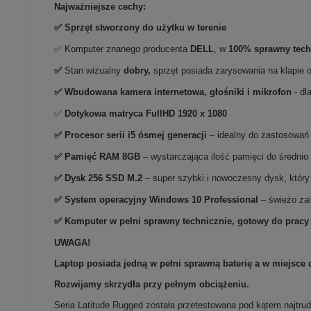
Najważniejsze cechy:
✅ Sprzęt stworzony do użytku w terenie
✅ Komputer znanego producenta
DELL
, w
100% sprawny tech
✅
Stan wizualny
dobry,
sprzęt posiada zarysowania na klapie 
✅ Wbudowana kamera internetowa, głośniki i mikrofon
- dl
✅
Dotykowa matryca FullHD 1920 x 1080
✅
Procesor serii i5 ósmej generacji
– idealny do zastosowań
✅
Pami
ęć RAM 8GB
– wystarczająca ilość pamięci do średni
✅
Dysk 256 SSD M.2
– super szybki i nowoczesny dysk, który
✅
System operacyjny Windows 10 Professional
– świeżo za
✅ Komputer w pełni sprawny technicznie, gotowy do pracy
UWAGA!
Laptop posiada jedną w pełni sprawną baterię a w miejsce d
Rozwijamy skrzydła przy pełnym obciążeniu.
Seria Latitude Rugged została przetestowana pod kątem najtrud