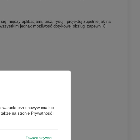
ę między aplikacjami, pisz, rysuj i projektuj zupełnie jak na
de wszystkim jednak możliwość dotykowej obsługi zapewni Ci
×
n
atach w
ć warunki przechowywania lub
 także na stronie
Prywatność i
ieniu
Zawsze aktywne