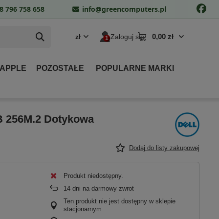
8 796 758 658
info@greencomputers.pl
0,00 zł
zł
Zaloguj się
 APPLE
POZOSTAŁE
POPULARNE MARKI
B 256M.2 Dotykowa
Dodaj do listy zakupowej
Produkt niedostępny
14
dni na darmowy zwrot
Ten produkt nie jest dostępny w sklepie
stacjonarnym