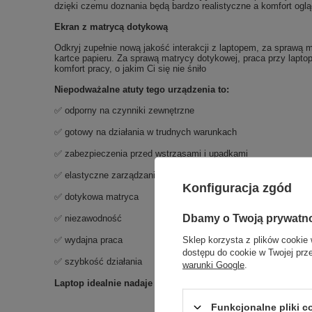
dzięki czemu doznania będą bardzo realistyczne a komfort oglą
Ekran z matrycą dotykową
Odkryj zupełnie nową jakość interakcji z laptopem, za sprawą ma
kartce papieru. Za sprawą matrycy dotykowej, praca przy lapto
komfort pracy, o jakim Ci się nie śniło
Niepodważalne atuty tego urządzenia to:
✅ odporny na czynniki zewnętrzne
✅ gotowy na działania w trudnych warunkach
✅ zabezpieczenia przed wstrząsami i upadkami
✅ elastyczne zarządzanie
Konfiguracja zgód
✅ dotykowa matryca
Zgarni
Dbamy o Twoją prywatn
✅ niezawodność
Sklep korzysta z plików cookie 
✅ wydajna praca
dostępu do cookie w Twojej prz
✅ szybkość działania
Zadz
warunki Google
.
Laptop idealnie nadaje się do
pracy w terenie!
Funkcjonalne pliki 