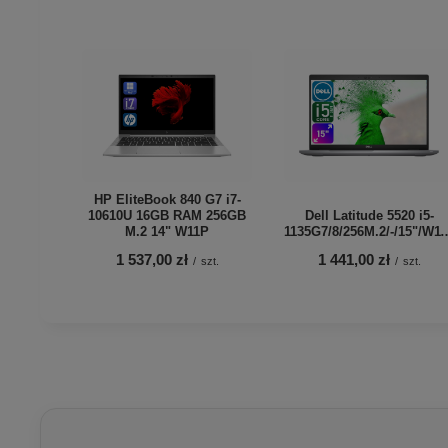
HP EliteBook 840 G7 i7-
10610U 16GB RAM 256GB
Dell Latitude 5520 i5-
M.2 14" W11P
1135G7/8/256M.2
1 537,00 zł
1 441,00 zł
/
szt.
/
szt.