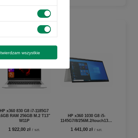
 promocjami i
y wysyłki
twierdzam wszystkie
isz się
HP x360 830 G8 i7-1185G7
16GB RAM 256GB M.2 T13"
HP x360 1030 G8 i5-
W11P
1145G7/8/256M.2/touch13'/W11P
1 922,00 zł
1 441,00 zł
/
szt.
/
szt.