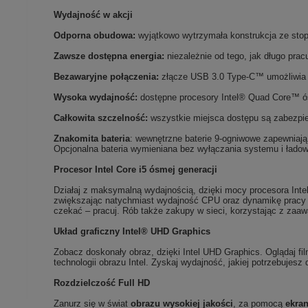
Wydajność w akcji
Odporna obudowa:
wyjątkowo wytrzymała konstrukcja ze stop
Zawsze dostępna energia:
niezależnie od tego, jak długo pra
Bezawaryjne połączenia:
złącze USB 3.0 Type-C™ umożliwia k
Wysoka wydajność:
dostępne procesory Intel® Quad Core™ ós
Całkowita szczelność:
wszystkie miejsca dostępu są zabezpie
Znakomita bateria
: wewnętrzne baterie 9-ogniwowe zapewniają 
Opcjonalna bateria wymieniana bez wyłączania systemu i ładow
Procesor Intel Core i5 ósmej generacji
Działaj z maksymalną wydajnością, dzięki mocy procesora Inte
zwiększając natychmiast wydajność CPU oraz dynamikę pracy la
czekać – pracuj. Rób także zakupy w sieci, korzystając z zaa
Układ graficzny Intel® UHD Graphics
Zobacz doskonały obraz, dzięki Intel UHD Graphics. Oglądaj fil
technologii obrazu Intel. Zyskaj wydajność, jakiej potrzebujesz d
Rozdzielczość Full HD
Zanurz się w świat
obrazu wysokiej jakości
, za pomocą
ekra