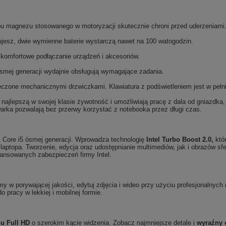
u magnezu stosowanego w motoryzacji skutecznie chroni przed uderzeniami
cujesz, dwie wymienne baterie wystarczą nawet na 100 watogodzin.
omfortowe podłączanie urządzeń i akcesoriów.
mej generacji wydajnie obsługują wymagające zadania.
czone mechanicznymi drzwiczkami. Klawiatura z podświetleniem jest w pełni
najlepszą w swojej klasie żywotność i umożliwiają pracę z dala od gniazdka,
arka pozwalają bez przerwy korzystać z notebooka przez długi czas.
l Core i5 ósmej generacji. Wprowadza technologię
Intel Turbo Boost 2.0,
któr
ptopa. Tworzenie, edycja oraz udostępnianie multimediów, jak i obrazów sfe
wansowanych zabezpieczeń firmy Intel.
my w porywającej jakości, edytuj zdjęcia i wideo przy użyciu profesjonalnych
o pracy w lekkiej i mobilnej formie.
nu Full HD
o szerokim kącie widzenia. Zobacz najmniejsze detale i
wyraźny 