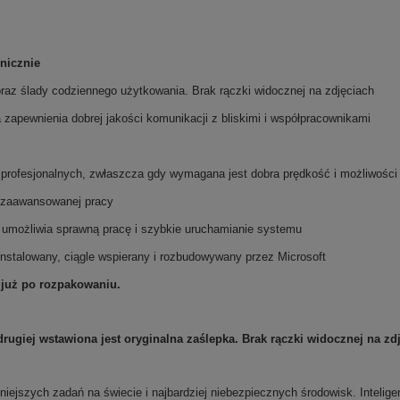
nicznie
oraz ślady codziennego użytkowania. Brak rączki widocznej na zdjęciach
a zapewnienia dobrej jakości komunikacji z bliskimi i współpracownikami
 profesjonalnych, zwłaszcza gdy wymagana jest dobra prędkość i możliwości
o zaawansowanej pracy
 umożliwia sprawną pracę i szybkie uruchamianie systemu
instalowany, ciągle wspierany i rozbudowywany przez Microsoft
 już po rozpakowaniu.
rugiej wstawiona jest oryginalna zaślepka. Brak rączki widocznej na zd
niejszych zadań na świecie i najbardziej niebezpiecznych środowisk. Inteli