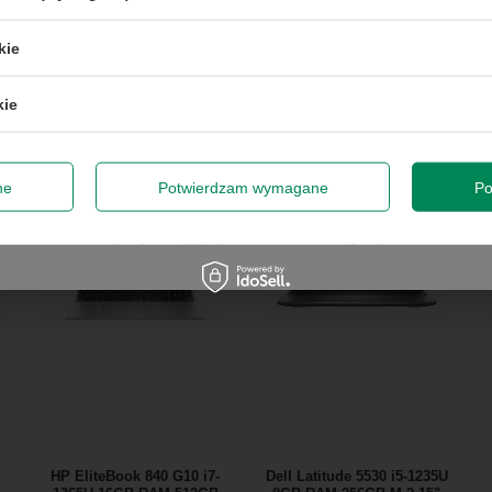
50 zł przy zamówieniach powyżej 300 zł. Oferta jednorazowa, nie łączy się z
kie
promocjami i nie obejmuje zamówień hurtowych.
kie
odę na przetwarzanie danych osobowych (adres e-mail) na potrze
 z informacją handlową. Więcej w
polityce prywatności
.
Zap
ne
Potwierdzam wymagane
Po
Szanujemy Twoją prywatność – żadnego spamu.
HP EliteBook 840 G10 i7-
Dell Latitude 5530 i5-1235U