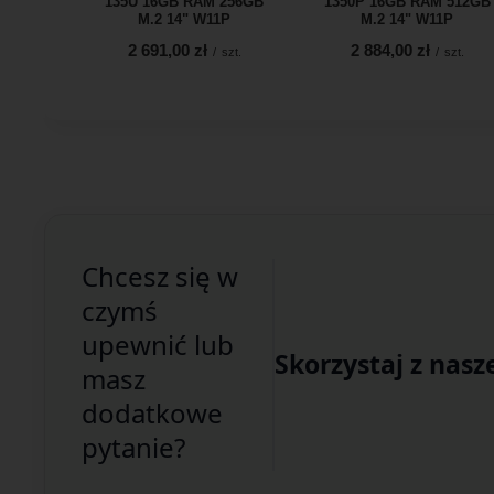
135U 16GB RAM 256GB
1350P 16GB RAM 512GB
M.2 14" W11P
M.2 14" W11P
2 691,00 zł
2 884,00 zł
/
szt.
/
szt.
Chcesz się w
czymś
upewnić lub
Skorzystaj z nasz
masz
dodatkowe
pytanie?