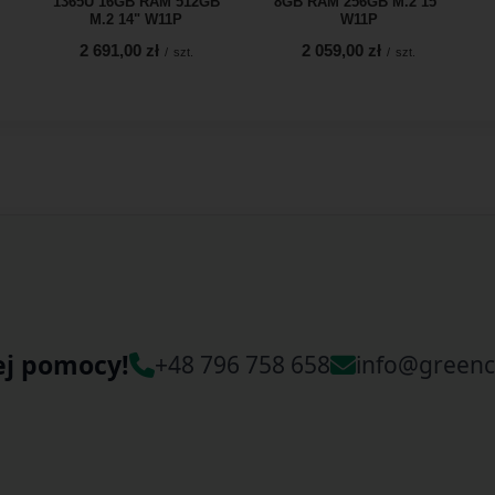
1365U 16GB RAM 512GB
8GB RAM 256GB M.2 15"
M.2 14" W11P
W11P
2 691,00 zł
2 059,00 zł
/
szt.
/
szt.
ej pomocy!
+48 796 758 658
info@greenc