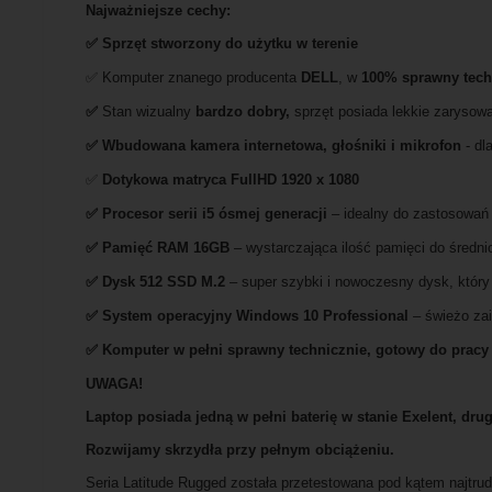
Najważniejsze cechy:
✅ Sprzęt stworzony do użytku w terenie
✅ Komputer znanego producenta
DELL
, w
100% sprawny tech
✅
Stan wizualny
bardzo dobry,
sprzęt posiada lekkie zarysow
✅ Wbudowana kamera internetowa, głośniki i mikrofon
- dl
✅
Dotykowa matryca FullHD 1920 x 1080
✅
Procesor serii i5 ósmej generacji
– idealny do zastosowań
✅
Pami
ęć RAM 16GB
– wystarczająca ilość pamięci do średn
✅
Dysk 512 SSD M.2
– super szybki i nowoczesny dysk, który
✅
System operacyjny Windows 10 Professional
– świeżo za
✅ Komputer w pełni sprawny technicznie, gotowy do pracy
UWAGA!
Laptop posiada jedną w pełni baterię w stanie Exelent, dru
Rozwijamy skrzydła przy pełnym obciążeniu.
Seria Latitude Rugged została przetestowana pod kątem najtrud