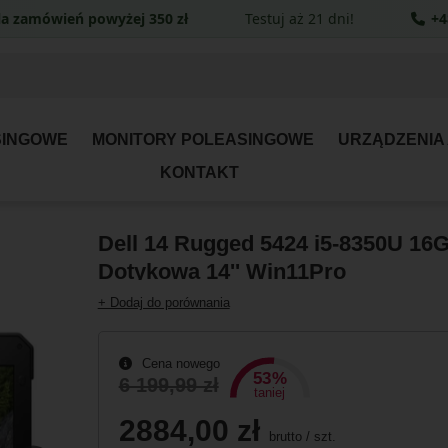
a zamówień powyżej 350 zł
Testuj aż 21 dni!
+4
SINGOWE
MONITORY POLEASINGOWE
URZĄDZENIA
KONTAKT
Dell 14 Rugged 5424 i5-8350U 1
Dotykowa 14'' Win11Pro
+ Dodaj do porównania
Cena nowego
53%
6 199,99 zł
taniej
2884,00 zł
brutto
/
szt.