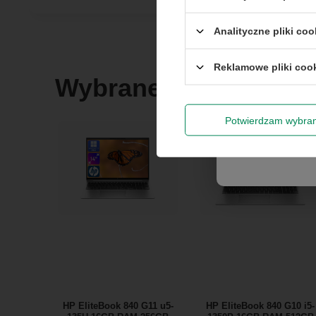
Rabat 
Analityczne pliki coo
Reklamowe pliki coo
Wyrażam zg
Wybrane dla Ciebie
newslettera
Potwierdzam wybra
HP EliteBook 840 G11 u5-
HP EliteBook 840 G10 i5-