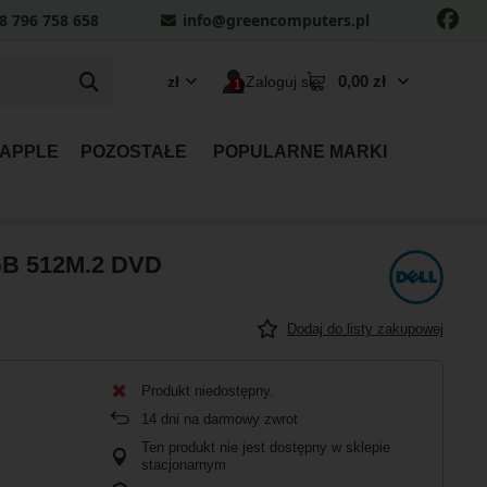
8 796 758 658
info@greencomputers.pl
0,00 zł
zł
Zaloguj się
 APPLE
POZOSTAŁE
POPULARNE MARKI
6GB 512M.2 DVD
Dodaj do listy zakupowej
Produkt niedostępny
14
dni na darmowy zwrot
Ten produkt nie jest dostępny w sklepie
stacjonarnym