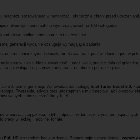
u magnezu stosowanego w motoryzacji skutecznie chroni przed uderzeniami
cujesz, dwie wymienne baterie wystarczą nawet na 100 watogodzin.
omfortowe podłączanie urządzeń i akcesoriów.
mej generacji wydajnie obsługują wymagające zadania.
czone mechanicznymi drzwiczkami. Klawiatura z podświetleniem jest w pełni
najlepszą w swojej klasie żywotność i umożliwiają pracę z dala od gniazdka,
arka pozwalają bez przerwy korzystać z notebooka przez długi czas.
l Core i5 ósmej generacji. Wprowadza technologię
Intel Turbo Boost 2.0,
któr
ptopa. Tworzenie, edycja oraz udostępnianie multimediów, jak i obrazów sfe
wansowanych zabezpieczeń firmy Intel.
my w porywającej jakości, edytuj zdjęcia i wideo przy użyciu profesjonalnych
o pracy w lekkiej i mobilnej formie.
nu Full HD
o szerokim kącie widzenia. Zobacz najmniejsze detale i
wyraźny 