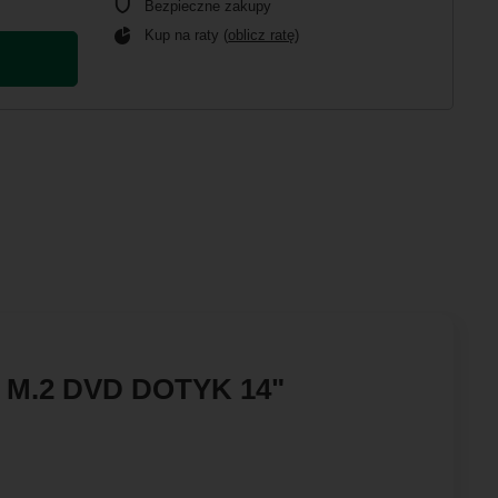
Bezpieczne zakupy
Kup na raty (
oblicz ratę
)
D M.2 DVD DOTYK 14"