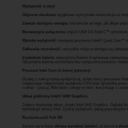
Wydajność w akcji
Odporna obudowa:
wyjątkowo wytrzymała konstrukcja ze stop
Zawsze dostępna energia:
niezależnie od tego, jak długo pra
Bezawaryjne połączenia:
złącze USB 3.0 Type-C™ umożliwia k
Wysoka wydajność:
dostępne procesory Intel® Quad Core™ ós
Całkowita szczelność:
wszystkie miejsca dostępu są zabezpie
Znakomita bateria
: wewnętrzne baterie 9-ogniwowe zapewniają 
Opcjonalna bateria wymieniana bez wyłączania systemu i ładow
Procesor Intel Core i5 ósmej generacji
Działaj z maksymalną wydajnością, dzięki mocy procesora Inte
zwiększając natychmiast wydajność CPU oraz dynamikę pracy la
czekać – pracuj. Rób także zakupy w sieci, korzystając z zaa
Układ graficzny Intel® UHD Graphics
Zobacz doskonały obraz, dzięki Intel UHD Graphics. Oglądaj fil
technologii obrazu Intel. Zyskaj wydajność, jakiej potrzebujesz d
Rozdzielczość Full HD
Zanurz się w świat
obrazu wysokiej jakości
, za pomocą
ekra