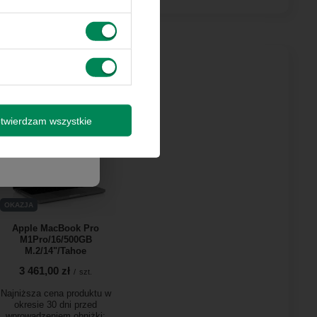
 innymi
by wysyłki
isz się
twierdzam wszystkie
OKAZJA
Apple MacBook Pro
M1Pro/16/500GB
M.2/14"/Tahoe
3 461,00 zł
/
szt.
Najniższa cena produktu w
okresie 30 dni przed
wprowadzeniem obniżki: