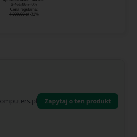
3 461,00 zł
0%
Cena regularna:
4 999,00 zł
-31%
omputers.pl
Zapytaj o ten produkt