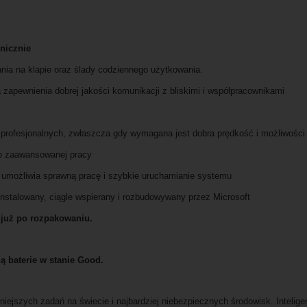
nicznie
ania na klapie oraz ślady codziennego użytkowania.
a zapewnienia dobrej jakości komunikacji z bliskimi i współpracownikami
 profesjonalnych, zwłaszcza gdy wymagana jest dobra prędkość i możliwości
io zaawansowanej pracy
 umożliwia sprawną pracę i szybkie uruchamianie systemu
instalowany, ciągle wspierany i rozbudowywany przez Microsoft
 już po rozpakowaniu.
gą baterie w stanie Good.
niejszych zadań na świecie i najbardziej niebezpiecznych środowisk. Inteli