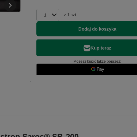
z
1
szt.
Dodaj do koszyka
Możesz kupić także poprzez:
stron Saros® SB-200-