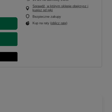
Sprawdź, w którym sklepie obejrzysz i
kupisz od ręki
Bezpieczne zakupy
Kup na raty (
oblicz ratę
)