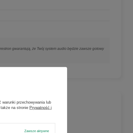
Crestron gwarantują, że Twój system audio będzie zawsze gotowy
ć warunki przechowywania lub
 także na stronie
Prywatność i
Zawsze aktywne