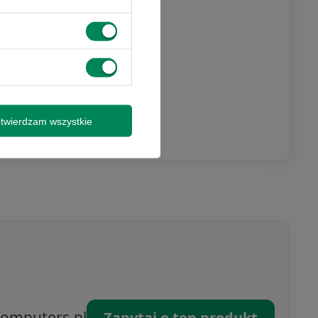
twierdzam wszystkie
omputers.pl
Zapytaj o ten produkt