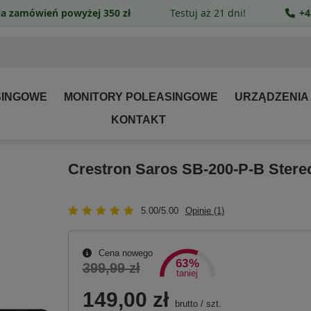
a zamówień powyżej 350 zł
Testuj aż 21 dni!
+4
SINGOWE
MONITORY POLEASINGOWE
URZĄDZENIA
KONTAKT
Crestron Saros SB-200-P-B Stere
5.00/5.00
Opinie (1)
Cena nowego
63%
399,99 zł
taniej
149,00 zł
brutto
/
szt.