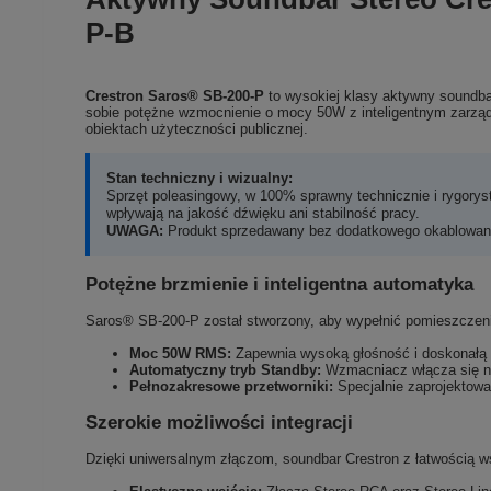
P-B
Crestron Saros® SB-200-P
to wysokiej klasy aktywny soundbar
sobie potężne wzmocnienie o mocy 50W z inteligentnym zarządz
obiektach użyteczności publicznej.
Stan techniczny i wizualny:
Sprzęt poleasingowy, w 100% sprawny technicznie i rygorys
wpływają na jakość dźwięku ani stabilność pracy.
UWAGA:
Produkt sprzedawany bez dodatkowego okablowani
Potężne brzmienie i inteligentna automatyka
Saros® SB-200-P został stworzony, aby wypełnić pomieszcze
Moc 50W RMS:
Zapewnia wysoką głośność i doskonałą z
Automatyczny tryb Standby:
Wzmacniacz włącza się na
Pełnozakresowe przetworniki:
Specjalnie zaprojektowa
Szerokie możliwości integracji
Dzięki uniwersalnym złączom, soundbar Crestron z łatwością 