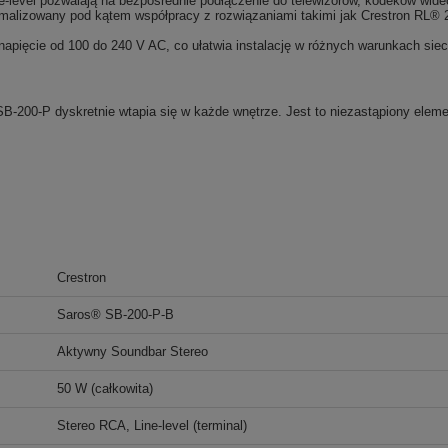
e-level pozwalają na bezpośrednie podłączenie do telewizorów, kodeków wid
malizowany pod kątem współpracy z rozwiązaniami takimi jak Crestron RL® 2
pięcie od 100 do 240 V AC, co ułatwia instalację w różnych warunkach sie
200-P dyskretnie wtapia się w każde wnętrze. Jest to niezastąpiony eleme
Crestron
Saros® SB-200-P-B
Aktywny Soundbar Stereo
50 W (całkowita)
Stereo RCA, Line-level (terminal)