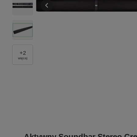
+
2
więcej
Aktywny Soundbar Stereo Cre