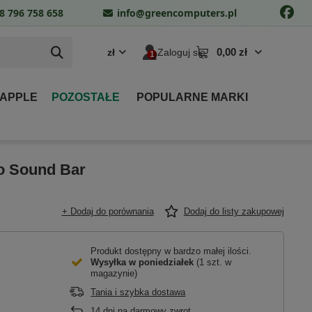
8 796 758 658
info@greencomputers.pl
0,00 zł
zł
Zaloguj się
 APPLE
POZOSTAŁE
POPULARNE MARKI
o Sound Bar
+ Dodaj do porównania
Dodaj do listy zakupowej
Produkt dostępny w bardzo małej ilości
Wysyłka
w poniedziałek
(1 szt. w
magazynie)
Tania i szybka dostawa
14
dni na darmowy zwrot