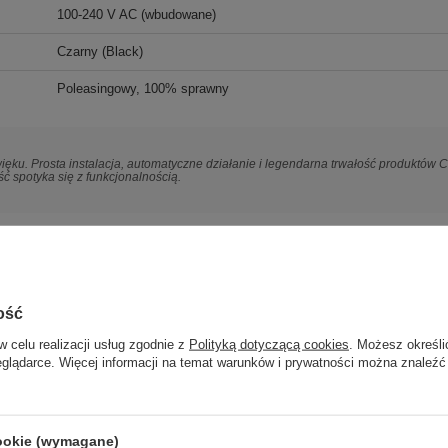
100-240 V AC (wbudowane)
Czarny (Black)
Poleasingowy, 100% sprawny
ięku. Prosta instalacja, automatyczne działanie i legendarna trwałość produktów 
ć spotyka się z funkcjonalnością.
ość
w celu realizacji usług zgodnie z
Polityką dotyczącą cookies
. Możesz określi
eglądarce. Więcej informacji na temat warunków i prywatności można znaleźć
cookie (wymagane)