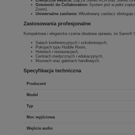
Elastyczne wejścia:
Złącza Stereo RCA oraz Stereo Lin
Gotowość do Collaboration:
System jest w pełni zopty
Zoom).
Uniwersalne zasilanie:
Wbudowany zasilacz obsługuje na
Zastosowania profesjonalne
Kompaktowa i elegancka czarna obudowa sprawia, że Saros® SB-
Salach konferencyjnych i szkoleniowych,
Pokojach typu Huddle Room,
Hotelach i restauracjach,
Centrach medycznych i edukacyjnych,
Muzeach oraz galeriach handlowych.
Specyfikacja techniczna
Producent
Model
Typ
Moc wyjściowa
Wejścia audio