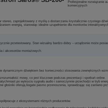
Profesjonalne rozwiązanie a
komercyjnych
 stereo, zaprojektowany z myślą o dostarczaniu krystalicznie czystego dźwi
aniem energią, stanowiąc idealne uzupełnienie dla monitorów interaktywny
tycznie przetestowany. Stan wizualny bardzo dobry – urządzenie może posiad
a i akcesoriów montażowych.
nie dynamicznym dźwiękiem bez konieczności stosowania zewnętrznych wzm
rozumiałość mowy, co jest kluczowe podczas prezentacji i spotkań online.
tychmiast po wykryciu sygnału audio i samoczynnie przechodzi w tryb energ
ne głośniki oferują bogate pasmo przenoszenia, sprawdzając się zarówno przy
współpracuje z ekosystemami różnych producentów.