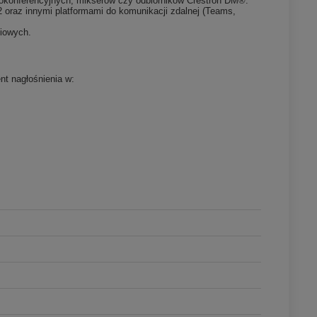
eokonferencyjnych, mikserów czy odbiorników Crestron DM®.
 oraz innymi platformami do komunikacji zdalnej (Teams,
ciowych.
nt nagłośnienia w: