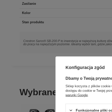
Zasilanie
Kolor
Stan produktu
Crestron Saros® SB-200-P to inwestycja w najwyższą kulturę dźw
do pracy na najwyższym poziomie. Idealny wybór tam, gdzie jakoś
Konfiguracja zgód
Dbamy o Twoją prywatn
Sklep korzysta z plików cookie 
Wybrane dla Ciebie
dostępu do cookie w Twojej prz
warunki Google
.
Funkcjonalne pliki 