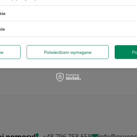
kie
kie
ne
Potwierdzam wymagane
Po
ej pomocy!
+48 796 758 658
info@greenc