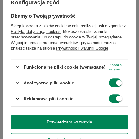
Konfiguracja zgód
Długość towaru
20
Więcej
Dbamy o Twoją prywatność
w
centymetrach
Więcej
Sklep korzysta z plików cookie w celu realizacji usług zgodnie z
Polityką dotyczącą cookies
. Możesz określić warunki
przechowywania lub dostępu do cookie w Twojej przeglądarce.
Stan
Używany
Więcej informacji na temat warunków i prywatności można
znaleźć także na stronie
Prywatność i warunki Google
.
Informacje o
Informacja
bezpieczeństwie
Zawsze
Funkcjonalne pliki cookie (wymagane)
aktywne
...
Analityczne pliki cookie
Stan
zastępcze
opakowania
Reklamowe pliki cookie
GWARANCJA NA 12 MIESIĘCY
Potwierdzam wszystkie
Wyrażam zgodę na przetwarzanie danych osobowych
na potrzeby newslettera. Więcej w
polityce
Gwarantujemy naprawę lub wymianę sprzętu do 12 miesięcy od
prywatności
.
daty zakupu. Prosimy o kontakt telefoniczny ze sklepem, aby