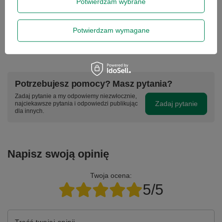
określić krótko naturę problemu, a następnie za pośrednictwem
Potwierdzam wybrane
formularza reklamacji, proszę
zamówić kuriera lub paczkomat.
Gwarancja nie obejmuje lampy projektora, tuszy, tonerów,
głowic drukarek - stanowią one części eksploatacyjne tych
Potwierdzam wymagane
urządzeń, zgodnie z warunkami gwarancji producenta.
Gwarancja na baterię laptopa wynosi 3 miesiące - czas pracy
baterii min. 1h.
Potrzebujesz pomocy? Masz pytania?
Zadaj pytanie a my odpowiemy niezwłocznie,
Zadaj pytanie
najciekawsze pytania i odpowiedzi publikując
dla innych.
Napisz swoją opinię
Twoja ocena:
5/5
Treść twojej opinii