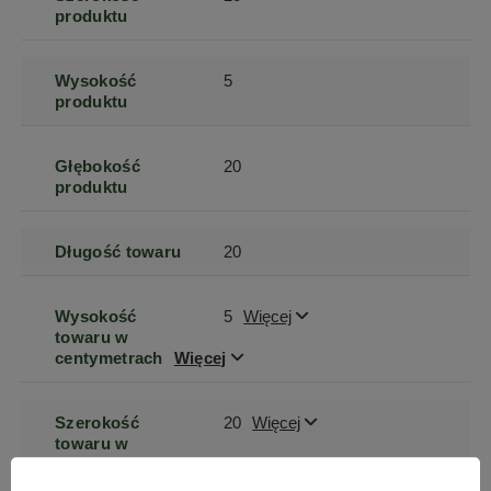
produktu
Wysokość
5
produktu
Głębokość
20
produktu
Długość towaru
20
Wysokość
5
Więcej
towaru w
centymetrach
Więcej
Szerokość
20
Więcej
towaru w
centymetrach
Więcej