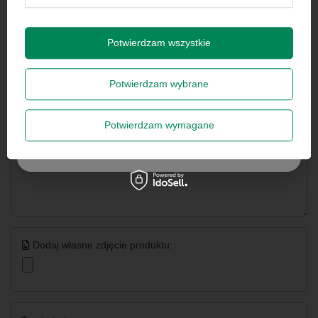
dla innych.
Wyrażam zgodę na przetwarzanie danych osobowych
na potrzeby newslettera. Więcej w
polityce
prywatności
.
Potwierdzam wszystkie
Napisz swoją opinię
Potwierdzam wybrane
Twoja ocena:
5/5
Zapisz się
Potwierdzam wymagane
Szanujemy Twoją prywatność – żadnego spamu.
Treść twojej opinii
Dodaj własne zdjęcie produktu: