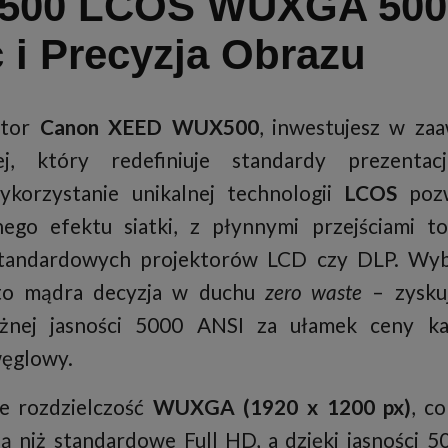
00 LCOS WUXGA 5000
 i Precyzja Obrazu
ktor
Canon XEED WUX500
, inwestujesz w za
nej, który redefiniuje standardy prezenta
ykorzystanie unikalnej technologii
LCOS
pozw
ego efektu siatki, z płynnymi przejściami to
 standardowych projektorów LCD czy DLP. Wy
to mądra decyzja w duchu
zero waste
– zyskuj
żnej jasności 5000 ANSI za ułamek ceny kat
węglowy.
e rozdzielczość
WUXGA (1920 x 1200 px)
, c
ą niż standardowe Full HD, a dzięki jasności