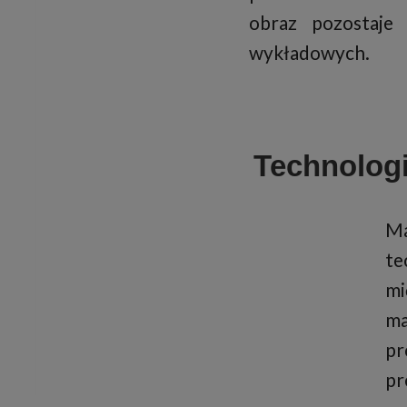
obraz pozostaje
wykładowych.
Technolog
Ma
te
mi
ma
pr
pr