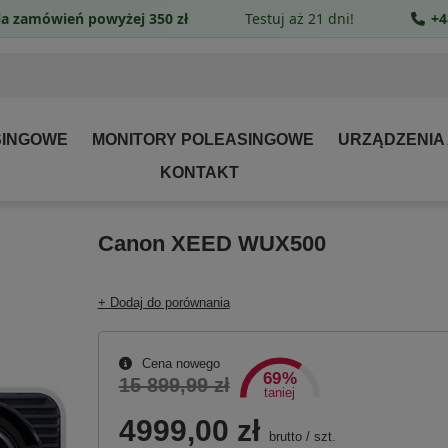
a zamówień powyżej 350 zł
Testuj aż 21 dni!
+4
SINGOWE
MONITORY POLEASINGOWE
URZĄDZENIA
KONTAKT
Canon XEED WUX500
+ Dodaj do porównania
Cena nowego
69%
15 899,99 zł
taniej
4999,00 zł
brutto
/
szt.