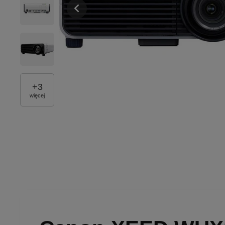
+
3
więcej