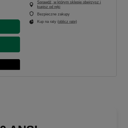
Sprawdź, w którym sklepie obejrzysz i
kupisz od ręki
Bezpieczne zakupy
Kup na raty (
oblicz ratę
)