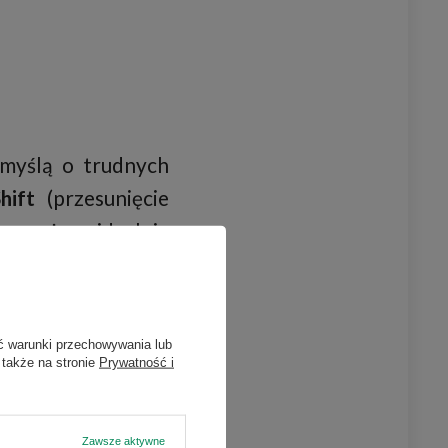
myślą o trudnych
hift
(przesunięcie
, możesz idealnie
cznego przesuwania
odatkowo łączenie
ć warunki przechowywania lub
 także na stronie
Prywatność i
Zawsze aktywne