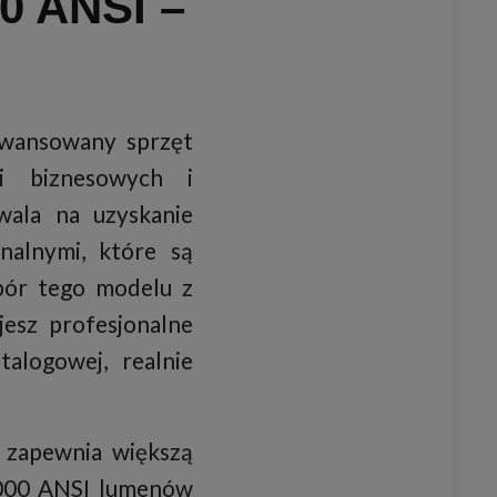
 ANSI –
awansowany sprzęt
cji biznesowych i
ala na uzyskanie
nalnymi, które są
bór tego modelu z
esz profesjonalne
alogowej, realnie
o zapewnia większą
 5000 ANSI lumenów