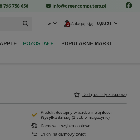
8 796 758 658
info@greencomputers.pl
0,00 zł
zł
Zaloguj się
 APPLE
POZOSTAŁE
POPULARNE MARKI
Dodaj do listy zakupowej
Produkt dostępny w bardzo małej ilości
Wysyłka
dzisiaj
(1 szt. w magazynie)
Darmowa i szybka dostawa
14
dni na darmowy zwrot