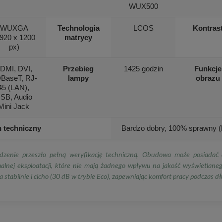
WUX500
WUXGA
Technologia
LCOS
Kontras
1920 x 1200
matrycy
px)
DMI, DVI,
Przebieg
1425 godzin
Funkcje
BaseT, RJ-
lampy
obrazu
45 (LAN),
SB, Audio
Mini Jack
n techniczny
Bardzo dobry, 100% sprawny (b
dzenie przeszło pełną weryfikację techniczną. Obudowa może posiadać d
alnej eksploatacji, które nie mają żadnego wpływu na jakość wyświetlane
a stabilnie i cicho (30 dB w trybie Eco), zapewniając komfort pracy podczas dł