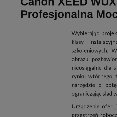
Canon XEED WUX5
Profesjonalna Moc
Wybierając proje
klasy instalacyj
szkoleniowych. W
obrazu pozbawion
nieosiągalne dla
rynku wtórnego 
narzędzie o potę
ograniczając ślad 
Urządzenie oferuj
przestrzeń robocz