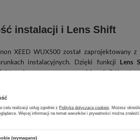
ć instalacji i Lens Shift
non XEED WUX500 został zaprojektowany z 
runkach instalacyjnych. Dzięki funkcji
Lens S
iektywu) oraz zaawansowanej korekcji Keystone
pasować obraz do ekranu bez konieczności fizy
ojektora. Funkcja Edge Blending umożliwia d
ość
razu z kilku urządzeń w jedną, spójną panoramę.
w celu realizacji usług zgodnie z
Polityką dotyczącą cookies
. Możesz określi
eglądarce. Więcej informacji na temat warunków i prywatności można znaleźć
cookie (wymagane)