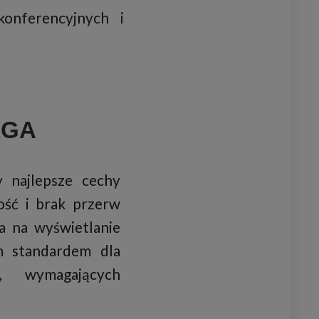
onferencyjnych i
XGA
y najlepsze cechy
ość i brak przerw
a na wyświetlanie
m standardem dla
h, wymagających