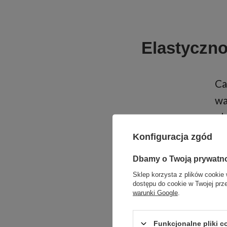
Elastycznoś
Ca
wa
ob
do
Konfiguracja zgód
pr
Dbamy o Twoją prywatn
ob
Sklep korzysta z plików cookie 
dostępu do cookie w Twojej prz
warunki Google
.
Funkcjonalne pliki 