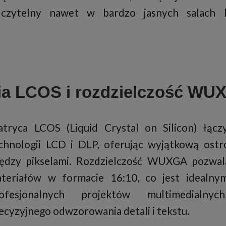
 czytelny nawet w bardzo jasnych salach k
ia LCOS i rozdzielczość WU
tryca LCOS (Liquid Crystal on Silicon) łącz
chnologii LCD i DLP, oferując wyjątkową ostr
ędzy pikselami. Rozdzielczość WUXGA pozwal
teriałów w formacie 16:10, co jest idealny
ofesjonalnych projektów multimedialnyc
ecyzyjnego odwzorowania detali i tekstu.