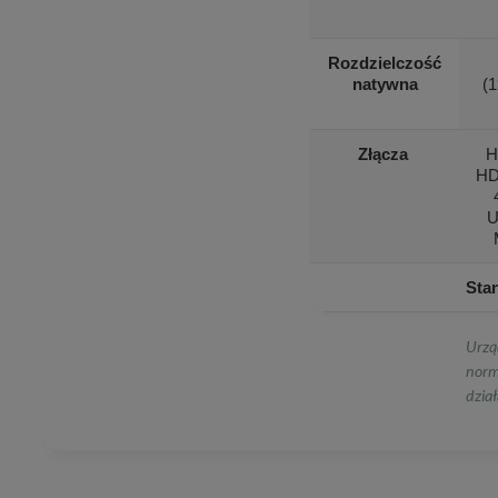
Rozdzielczość
natywna
(
Złącza
H
HD
U
Sta
Urzą
norm
dział