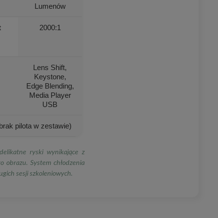
Lumenów
t
2000:1
Lens Shift,
Keystone,
Edge Blending,
Media Player
USB
rak pilota w zestawie)
elikatne ryski wynikające z
go obrazu. System chłodzenia
ugich sesji szkoleniowych.