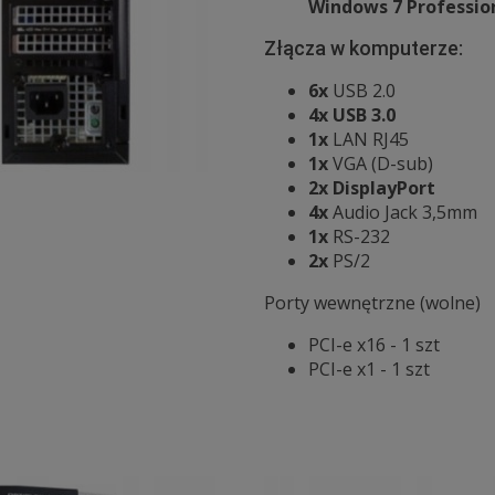
Windows 7 Professiona
Złącza w komputerze:
6x
USB 2.0
4x
USB 3.0
1x
LAN RJ45
1x
VGA (D-sub)
2x
DisplayPort
4x
Audio Jack 3,5mm
1x
RS-232
2x
PS/2
Porty wewnętrzne (wolne)
PCI-e x16 - 1 szt
PCI-e x1 - 1 szt