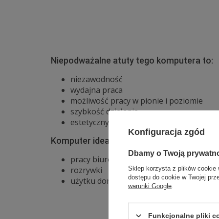
Niepodważalne atuty tego komputera to:
niezawodność
wydajna praca
możliwość pracy w pionie i poziomie
szybkość działania
estetyczny wygląd
Konfiguracja zgód
Komputer idealnie nada się do:
Dbamy o Twoją prywatn
pracy biurowej
Sklep korzysta z plików cookie 
rozrywki
dostępu do cookie w Twojej prz
użytku domowego
warunki Google
.
Funkcjonalne pliki 