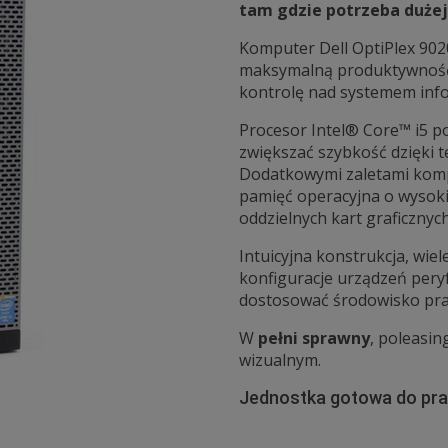
tam gdzie potrzeba dużej
Komputer Dell OptiPlex 90
maksymalną produktywność, 
kontrolę nad systemem inf
Procesor Intel® Core™ i5 p
zwiększać szybkość dzięki t
Dodatkowymi zaletami komp
pamięć operacyjna o wysoki
oddzielnych kart graficznych
Intuicyjna konstrukcja, wiel
konfiguracje urządzeń per
dostosować środowisko prac
W
pełni sprawny
, poleasi
wizualnym.
Jednostka gotowa do prac