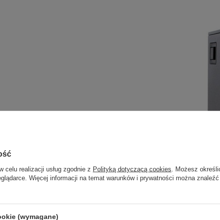
ość
w celu realizacji usług zgodnie z
Polityką dotyczącą cookies
. Możesz określi
eglądarce. Więcej informacji na temat warunków i prywatności można znaleźć
cookie (wymagane)