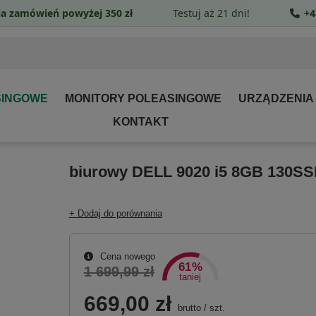
a zamówień powyżej 350 zł
Testuj aż 21 dni!
+4
SINGOWE
MONITORY POLEASINGOWE
URZĄDZENIA
KONTAKT
biurowy DELL 9020 i5 8GB 130
+ Dodaj do porównania
Cena nowego
61%
1 699,99 zł
taniej
669,00 zł
brutto
/
szt.