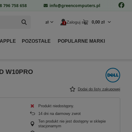
8 796 758 658
info@greencomputers.pl
0,00 zł
zł
Zaloguj się
 APPLE
POZOSTAŁE
POPULARNE MARKI
SSD W10PRO
Dodaj do listy zakupowej
Produkt niedostępny
14
dni na darmowy zwrot
Ten produkt nie jest dostępny w sklepie
stacjonarnym