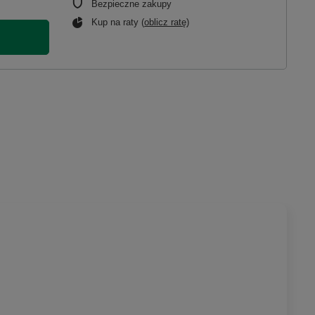
Bezpieczne zakupy
Kup na raty (
oblicz ratę
)