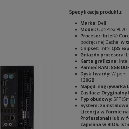
Specyfikacja produktu:
Marka:
Dell
Model:
OptiPlex 9020
Procesor: Intel® Cor
podręcznej Cache,
w t
Chipset:
Intel
Q85 Exp
Gniazdo procesora:
L
Karta graficzna:
Inte
Pamięć RAM:
8GB
DD
Dysk twardy:
W pełni
130GB
Napęd: nagrywarka 
Zasilacz: Oryginalny
Typ obudowy:
SFF (Sm
System: zainstalowan
Licencja w formie n
Professional) lub w 
zapisana w BIOS. Ist