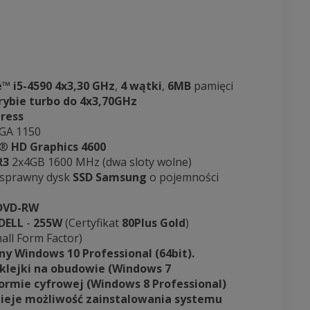
e™ i5-4590
4x3,30 GHz
,
4 wątki
,
6MB
pamięci
rybie turbo do 4x3,70GHz
ress
GA 1150
l®
HD Graphics 4600
R3
2x4GB 1600 MHz (dwa sloty wolne)
 sprawny dysk
SSD Samsung
o pojemności
DVD-RW
 DELL
-
255W
(Certyfikat
80Plus Gold
)
all Form Factor)
y Windows 10 Professional (64bit).
aklejki na obudowie (Windows 7
formie cyfrowej (Windows 8 Professional)
nieje możliwość zainstalowania systemu