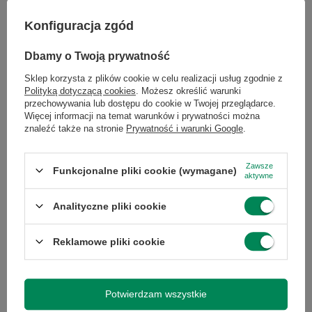
Gwarantujemy naprawę lub wymianę sprzętu do 6 miesięcy od
Konfiguracja zgód
daty zakupu. Prosimy o kontakt telefoniczny ze sklepem, aby
określić krótko naturę problemu, a następnie za pośrednictwem
formularza reklamacji, proszę zlecić odbiór
kurierowi lub wybrać
Dbamy o Twoją prywatność
paczkomat.
Gwarancja nie obejmuje lampy projektora, tuszy,
tonerów, głowic drukarek - stanowią one części
Sklep korzysta z plików cookie w celu realizacji usług zgodnie z
eksploatacyjne tych urządzeń, zgodnie z warunkami gwarancji
Polityką dotyczącą cookies
. Możesz określić warunki
producenta. Gwarancja na baterię laptopa wynosi 3 miesiące -
przechowywania lub dostępu do cookie w Twojej przeglądarce.
czas pracy baterii min. 1h.
Więcej informacji na temat warunków i prywatności można
znaleźć także na stronie
Prywatność i warunki Google
.
Potrzebujesz pomocy? Masz pytania?
Zawsze
Funkcjonalne pliki cookie (wymagane)
Zadaj pytanie a my odpowiemy niezwłocznie,
aktywne
Zadaj pytanie
najciekawsze pytania i odpowiedzi publikując
dla innych.
Analityczne pliki cookie
Reklamowe pliki cookie
Napisz swoją opinię
Twoja ocena:
Potwierdzam wszystkie
5/5