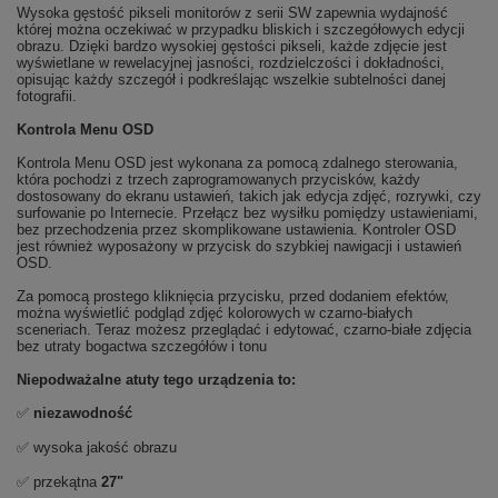
Wysoka gęstość pikseli monitorów z serii SW zapewnia wydajność
której można oczekiwać w przypadku bliskich i szczegółowych edycji
obrazu. Dzięki bardzo wysokiej gęstości pikseli, każde zdjęcie jest
wyświetlane w rewelacyjnej jasności, rozdzielczości i dokładności,
opisując każdy szczegół i podkreślając wszelkie subtelności danej
fotografii.
Kontrola Menu OSD
Kontrola Menu OSD jest wykonana za pomocą zdalnego sterowania,
która pochodzi z trzech zaprogramowanych przycisków, każdy
dostosowany do ekranu ustawień, takich jak edycja zdjęć, rozrywki, czy
surfowanie po Internecie. Przełącz bez wysiłku pomiędzy ustawieniami,
bez przechodzenia przez skomplikowane ustawienia. Kontroler OSD
jest również wyposażony w przycisk do szybkiej nawigacji i ustawień
OSD.
Za pomocą prostego kliknięcia przycisku, przed dodaniem efektów,
można wyświetlić podgląd zdjęć kolorowych w czarno-białych
sceneriach. Teraz możesz przeglądać i edytować, czarno-białe zdjęcia
bez utraty bogactwa szczegółów i tonu
Niepodważalne atuty tego urządzenia to:
✅
niezawodność
✅ wysoka jakość obrazu
✅ przekątna
27"