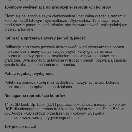
10-bitowy wyświetlacz do precyzyjnej reprodukcji kolorów
Ciesz się najłagodniejszym cieniowaniem i naturalną gradacją transmisji
kolorów na 10-bitowym wyświetlaczu. Wyświetlacz 10-bitowy może
produkować ponad miliard kolorów, aby zagwarantować, najłagodniejsze
przejścia tonalne.
Kalibracja sprzętowa tworzy jednolitą jakość
Kalibracja sprzętowa pozwala dostosować układ przetwarzania obrazu
monitora bez zmiany danych wyjściowych karty graficznej oraz
utrzymuje obrazy zgodne z oryginałami bez wpływu na ustawienia
graficzne. Dwa monitory ustawione w trybach preset, pozwalają zapisać
wyniki kalibracji bezpośrednio do monitora.
Paleta regulacji wydajności
Paleta za pomocą której można dostroić i utrzymać jakość kolorów
monitora do jego optymalnego działania.
Nienaganna reprodukcja kolorów
14-bit 3D Look Up Table (LUT) poprawia dokładność mieszania kolorów
RGB dla nienagannej reprodukcji kolorów. Wykorzystując Delta E≤2 w
obu Adobe RGB i sRGB przestrzeniach kolorów, wyświetla
najprawdziwszą wersję oryginalnego obrazu.
109 pikseli na cal