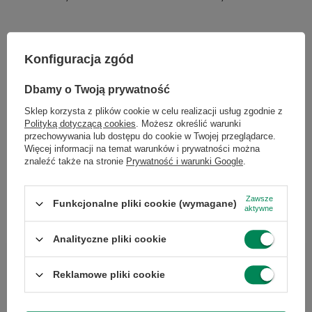
Konfiguracja zgód
×
Dołącz do newslettera Green
Dbamy o Twoją prywatność
Computers
Sklep korzysta z plików cookie w celu realizacji usług zgodnie z
Polityką dotyczącą cookies
. Możesz określić warunki
Zgarnij jako pierwszy informacje o zniżkach i
przechowywania lub dostępu do cookie w Twojej przeglądarce.
rabatach w naszym sklepie!
Więcej informacji na temat warunków i prywatności można
znaleźć także na stronie
Prywatność i warunki Google
.
Dell P2720DC 27'' A
Philips 275B1 27" A
...
lub zadzwoń od razu, aby odebrać
663,00 zł
624,00 zł
/
szt.
/
szt.
przy zamówieniu telefonicznym
Zawsze
Funkcjonalne pliki cookie (wymagane)
aktywne
50 zł rabatu!
Analityczne pliki cookie
Rabat 50 zł przy zamówieniach powyżej 300 zł. Oferta
jednorazowa, nie łączy się z innymi promocjami i nie
Chcesz się w czymś upewnić lub
obejmuje zamówień hurtowych.
Reklamowe pliki cookie
masz dodatkowe pytanie?
Wyrażam zgodę na przetwarzanie danych osobowych