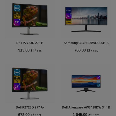
Dell P2723D 27" B
Samsung C34H890WGU 34" A
913,00 zł
768,00 zł
/
szt.
/
szt.
Dell P2723D 27'' A-
Dell Alienware AW3418DW 34'' B
672,00 zł
1 045,00 zł
/
szt.
/
szt.