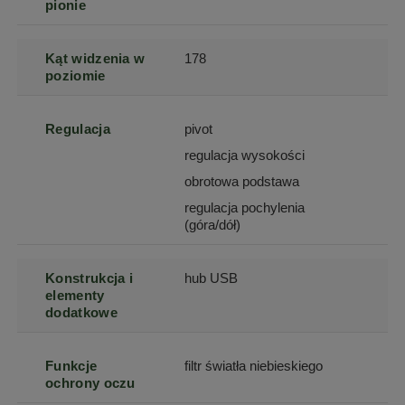
pionie
Kąt widzenia w
178
poziomie
Regulacja
pivot
regulacja wysokości
obrotowa podstawa
regulacja pochylenia
(góra/dół)
Konstrukcja i
hub USB
elementy
dodatkowe
Funkcje
filtr światła niebieskiego
ochrony oczu