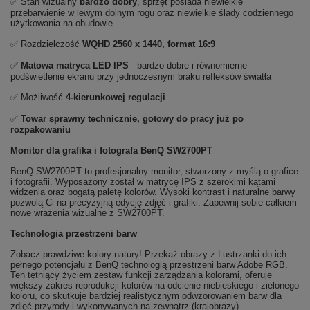
✅ Stan wizualny
bardzo dobry
, sprzęt posiada niewielkie
przebarwienie w lewym dolnym rogu oraz niewielkie ślady codziennego
użytkowania na obudowie.
✅ Rozdzielczość
WQHD 2560 x 1440, format 16:9
✅
Matowa matryca LED IPS
- bardzo dobre i równomierne
podświetlenie ekranu przy jednoczesnym braku refleksów światła
✅ Możliwość
4-kierunkowej regulacji
✅
Towar sprawny technicznie, gotowy do pracy już po
rozpakowaniu
Monitor dla grafika i fotografa BenQ SW2700PT
BenQ SW2700PT to profesjonalny monitor, stworzony z myślą o grafice
i fotografii. Wyposażony został w matrycę IPS z szerokimi kątami
widzenia oraz bogatą paletę kolorów. Wysoki kontrast i naturalne barwy
pozwolą Ci na precyzyjną edycję zdjęć i grafiki. Zapewnij sobie całkiem
nowe wrażenia wizualne z SW2700PT.
Technologia przestrzeni barw
Zobacz prawdziwe kolory natury! Przekaż obrazy z Lustrzanki do ich
pełnego potencjału z BenQ technologią przestrzeni barw Adobe RGB.
Ten tętniący życiem zestaw funkcji zarządzania kolorami, oferuje
większy zakres reprodukcji kolorów na odcienie niebieskiego i zielonego
koloru, co skutkuje bardziej realistycznym odwzorowaniem barw dla
zdjęć przyrody i wykonywanych na zewnątrz (krajobrazy).