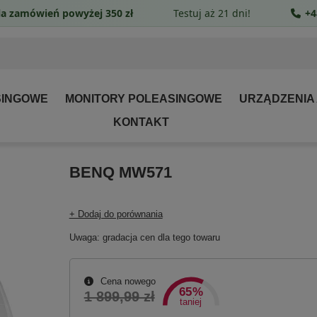
a zamówień powyżej 350 zł
Testuj aż 21 dni!
+4
SINGOWE
MONITORY POLEASINGOWE
URZĄDZENIA
KONTAKT
BENQ MW571
+ Dodaj do porównania
Uwaga: gradacja cen dla tego towaru
Cena nowego
65%
1 899,99 zł
taniej