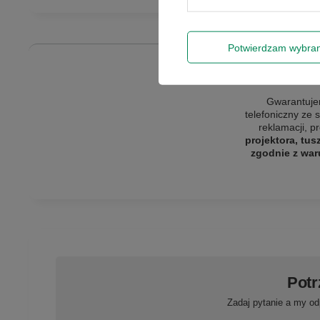
Potwierdzam wybra
Gwarantujem
telefoniczny ze 
reklamacji, p
projektora, tus
zgodnie z war
Potr
Zadaj pytanie a my od