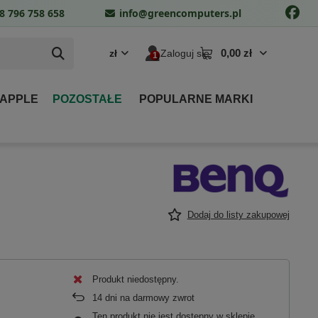
8 796 758 658
info@greencomputers.pl
0,00 zł
zł
Zaloguj się
 APPLE
POZOSTAŁE
POPULARNE MARKI
Dodaj do listy zakupowej
Produkt niedostępny
14
dni na darmowy zwrot
Ten produkt nie jest dostępny w sklepie