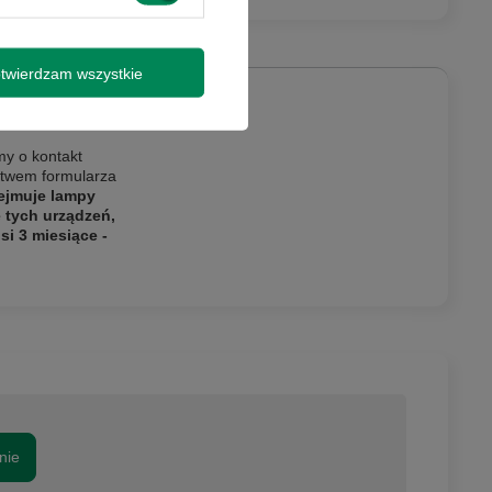
twierdzam wszystkie
my o kontakt
ictwem formularza
ejmuje lampy
e tych urządzeń,
i 3 miesiące -
nie