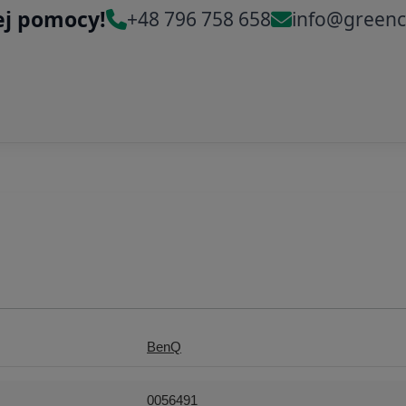
ej pomocy!
+48 796 758 658
info@greenc
BenQ
0056491