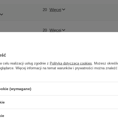
20
Więcej
20
Więcej
Używany
ość
w celu realizacji usług zgodnie z
Polityką dotyczącą cookies
. Możesz określi
nie dotyczy
eglądarce. Więcej informacji na temat warunków i prywatności można znaleźć
zastępcze
cookie (wymagane)
kie
Podmiot odpowiedzialny
|
Informacje o bezpieczeństwie
kie