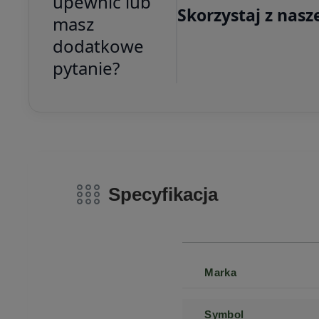
upewnić lub
Skorzystaj z nasz
masz
dodatkowe
pytanie?
Specyfikacja
Marka
Symbol