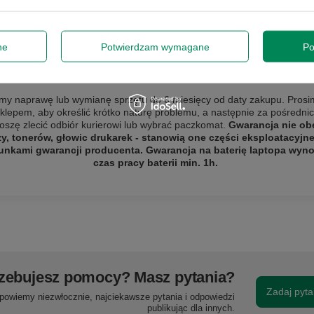
ne
Potwierdzam wymagane
Po
GWARANCJA NA 6 MIESIĘCY
y naprawę lub wymianę sprzętu do 6 miesięcy od daty zakupu. Prosi
sklepem, aby określić krótko naturę problemu, a następnie za pośredn
roszę zlecić odbiór
kurierowi lub wybrać paczkomat.
Gwarancja nie ob
zy, tonerów, głowic drukarek - stanowią one części eksploatacyjn
unkami gwarancji producenta. Gwarancja na baterię laptopa wynos
czas pracy baterii min. 1h.
zebujesz pomocy? Masz pytania?
Zadaj pyta
powiemy niezwłocznie, najciekawsze pytania i odpowiedzi
publikując dla innych.