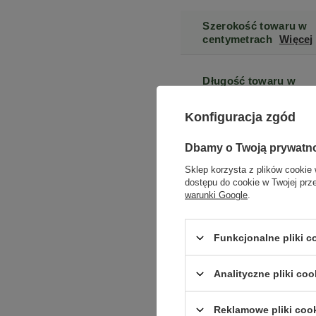
Szerokość towaru w
centymetrach
Więcej
Długość towaru w
centymetrach
Więcej
Konfiguracja zgód
Stan
Dbamy o Twoją prywatn
Sklep korzysta z plików cookie 
Typ pamięci RAM
dostępu do cookie w Twojej prz
warunki Google
.
Stan opakowania
Funkcjonalne pliki 
Analityczne pliki coo
Reklamowe pliki coo