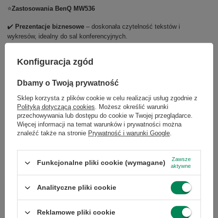
⭐
Zastosowania BenQ MW536
✔️
Prezentacje biznesowe
– doskonała czytelność tekstów i
wykresów, idealny do sal konferencyjnych.
✔️
Edukacja i szkolenia
– jasny obraz w klasie lub auli, nawet przy
Konfiguracja zgód
włączonym oświetleniu.
✔️
Filmy i multimedia
– płynne odtwarzanie materiałów wideo w
Dbamy o Twoją prywatność
jakości HD.
Sklep korzysta z plików cookie w celu realizacji usług zgodnie z
✔️
Spotkania i wideokonferencje
– czytelne slajdy i żywe kolory
Polityką dotyczącą cookies
. Możesz określić warunki
sprzyjają efektywnej komunikacji.
przechowywania lub dostępu do cookie w Twojej przeglądarce.
Więcej informacji na temat warunków i prywatności można
✔️
Użytkowanie domowe
– świetna jakość obrazu na dużym ekranie w
znaleźć także na stronie
Prywatność i warunki Google
.
przystępnej cenie.
Zawsze
Funkcjonalne pliki cookie (wymagane)
aktywne
Analityczne pliki cookie
Chcesz się w czymś upewnić lub
masz dodatkowe pytanie?
Reklamowe pliki cookie