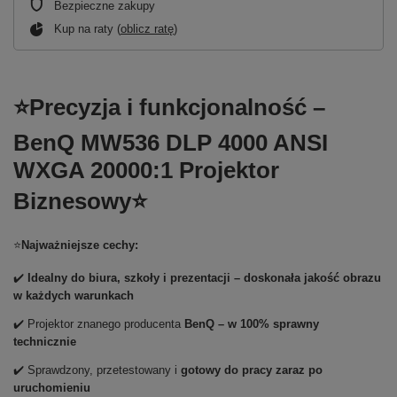
Bezpieczne zakupy
Kup na raty (
oblicz ratę
)
⭐Precyzja i funkcjonalność –
BenQ MW536 DLP 4000 ANSI
WXGA 20000:1 Projektor
Biznesowy⭐
⭐
Najważniejsze cechy:
✔️
Idealny do biura, szkoły i prezentacji – doskonała jakość obrazu
w każdych warunkach
✔️ Projektor znanego producenta
BenQ – w 100% sprawny
technicznie
✔️ Sprawdzony, przetestowany i
gotowy do pracy zaraz po
uruchomieniu