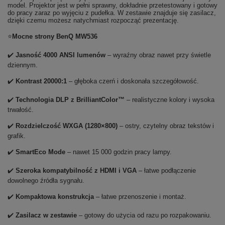
model. Projektor jest w pełni sprawny, dokładnie przetestowany i gotowy
do pracy zaraz po wyjęciu z pudełka. W zestawie znajduje się zasilacz,
dzięki czemu możesz natychmiast rozpocząć prezentację.
⭐
Mocne strony BenQ MW536
✔️
Jasność 4000 ANSI lumenów
– wyraźny obraz nawet przy świetle
dziennym.
✔️
Kontrast 20000:1
– głęboka czerń i doskonała szczegółowość.
✔️
Technologia DLP z BrilliantColor™
– realistyczne kolory i wysoka
trwałość.
✔️
Rozdzielczość WXGA (1280×800)
– ostry, czytelny obraz tekstów i
grafik.
✔️
SmartEco Mode
– nawet 15 000 godzin pracy lampy.
✔️
Szeroka kompatybilność z HDMI i VGA
– łatwe podłączenie
dowolnego źródła sygnału.
✔️
Kompaktowa konstrukcja
– łatwe przenoszenie i montaż.
✔️
Zasilacz w zestawie
– gotowy do użycia od razu po rozpakowaniu.