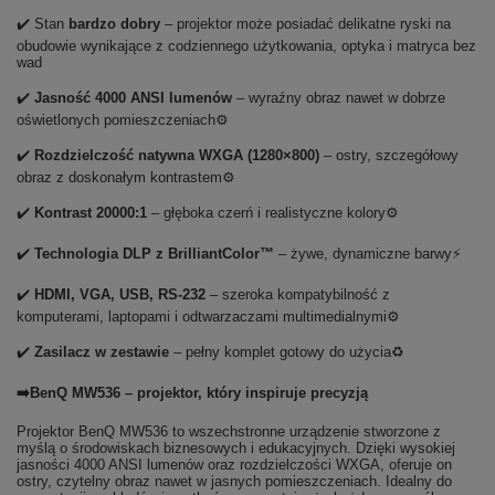
✔️ Stan
bardzo dobry
– projektor może posiadać delikatne ryski na
obudowie wynikające z codziennego użytkowania, optyka i matryca bez
wad
✔️
Jasność 4000 ANSI lumenów
– wyraźny obraz nawet w dobrze
oświetlonych pomieszczeniach⚙️
✔️
Rozdzielczość natywna WXGA (1280×800)
– ostry, szczegółowy
obraz z doskonałym kontrastem⚙️
✔️
Kontrast 20000:1
– głęboka czerń i realistyczne kolory⚙️
✔️
Technologia DLP z BrilliantColor™
– żywe, dynamiczne barwy⚡
✔️
HDMI, VGA, USB, RS-232
– szeroka kompatybilność z
komputerami, laptopami i odtwarzaczami multimedialnymi⚙️
✔️
Zasilacz w zestawie
– pełny komplet gotowy do użycia♻️
➡️BenQ MW536 – projektor, który inspiruje precyzją
Projektor BenQ MW536 to wszechstronne urządzenie stworzone z
myślą o środowiskach biznesowych i edukacyjnych. Dzięki wysokiej
jasności 4000 ANSI lumenów oraz rozdzielczości WXGA, oferuje on
ostry, czytelny obraz nawet w jasnych pomieszczeniach. Idealny do