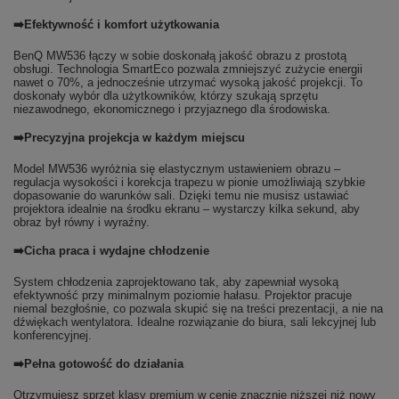
➡️Efektywność i komfort użytkowania
BenQ MW536 łączy w sobie doskonałą jakość obrazu z prostotą
obsługi. Technologia SmartEco pozwala zmniejszyć zużycie energii
nawet o 70%, a jednocześnie utrzymać wysoką jakość projekcji. To
doskonały wybór dla użytkowników, którzy szukają sprzętu
niezawodnego, ekonomicznego i przyjaznego dla środowiska.
➡️Precyzyjna projekcja w każdym miejscu
Model MW536 wyróżnia się elastycznym ustawieniem obrazu –
regulacja wysokości i korekcja trapezu w pionie umożliwiają szybkie
dopasowanie do warunków sali. Dzięki temu nie musisz ustawiać
projektora idealnie na środku ekranu – wystarczy kilka sekund, aby
obraz był równy i wyraźny.
➡️Cicha praca i wydajne chłodzenie
System chłodzenia zaprojektowano tak, aby zapewniał wysoką
efektywność przy minimalnym poziomie hałasu. Projektor pracuje
niemal bezgłośnie, co pozwala skupić się na treści prezentacji, a nie na
dźwiękach wentylatora. Idealne rozwiązanie do biura, sali lekcyjnej lub
konferencyjnej.
➡️Pełna gotowość do działania
Otrzymujesz sprzęt klasy premium w cenie znacznie niższej niż nowy