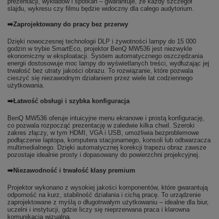
prezentacji, wykładów i spotkań – gwarantuje, że każdy szczegół
slajdu, wykresu czy filmu będzie widoczny dla całego audytorium.
➡️Zaprojektowany do pracy bez przerwy
Dzięki nowoczesnej technologii DLP i żywotności lampy do 15 000
godzin w trybie SmartEco, projektor BenQ MW536 jest niezwykle
ekonomiczny w eksploatacji. System automatycznego oszczędzania
energii dostosowuje moc lampy do wyświetlanych treści, wydłużając jej
trwałość bez utraty jakości obrazu. To rozwiązanie, które pozwala
cieszyć się niezawodnym działaniem przez wiele lat codziennego
użytkowania.
➡️Łatwość obsługi i szybka konfiguracja
BenQ MW536 oferuje intuicyjne menu ekranowe i prostą konfigurację,
co pozwala rozpocząć prezentację w zaledwie kilka chwil. Szeroki
zakres złączy, w tym HDMI, VGA i USB, umożliwia bezproblemowe
podłączenie laptopa, komputera stacjonarnego, konsoli lub odtwarzacza
multimedialnego. Dzięki automatycznej korekcji trapezu obraz zawsze
pozostaje idealnie prosty i dopasowany do powierzchni projekcyjnej.
➡️Niezawodność i trwałość klasy premium
Projektor wykonano z wysokiej jakości komponentów, które gwarantują
odporność na kurz, stabilność działania i cichą pracę. To urządzenie
zaprojektowane z myślą o długotrwałym użytkowaniu – idealne dla biur,
uczelni i instytucji, gdzie liczy się nieprzerwana praca i klarowna
komunikacja wizualna.