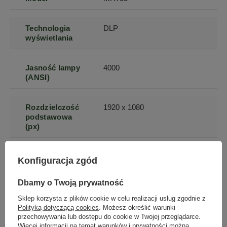
Technologia
DLP
wyświetlania
Jasność lampy
4000
(ANSI)
Rozdzielczość
1920 x 1080
podstawowa
(px)
Żywotność
4000
Konfiguracja zgód
lampy w trybie
normalnym
Dbamy o Twoją prywatność
Sklep korzysta z plików cookie w celu realizacji usług zgodnie z
Żywotność
8000
Polityką dotyczącą cookies
. Możesz określić warunki
lampy w trybie
przechowywania lub dostępu do cookie w Twojej przeglądarce.
ekonomicznym
Więcej informacji na temat warunków i prywatności można