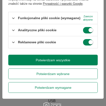
znaleźć także na stronie
Prywatność i warunki Google
.
Wbudowane
tak
Zawsze
głośniki
Funkcjonalne pliki cookie (wymagane)
aktywne
Analityczne pliki cookie
Kontrast (x:1)
16000
Reklamowe pliki cookie
Kolor
biały
Moc lampy
240
Potwierdzam wszystkie
Złącza
D-Sub (VGA)
Potwierdzam wybrane
RJ-45
RS-232
Potwierdzam wymagane
S-Video
USB