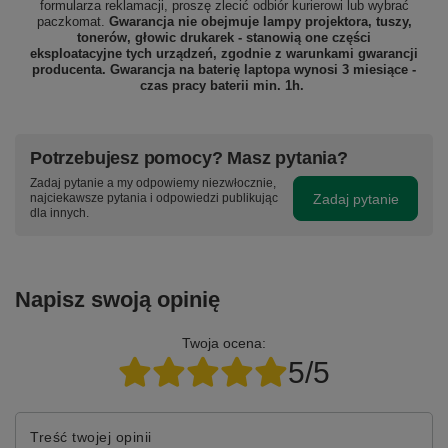
formularza reklamacji, proszę zlecić odbiór
kurierowi lub wybrać
paczkomat.
Gwarancja nie obejmuje lampy projektora, tuszy,
tonerów, głowic drukarek - stanowią one części
eksploatacyjne tych urządzeń, zgodnie z warunkami gwarancji
producenta. Gwarancja na baterię laptopa wynosi 3 miesiące -
czas pracy baterii min. 1h.
Potrzebujesz pomocy? Masz pytania?
Zadaj pytanie a my odpowiemy niezwłocznie,
Zadaj pytanie
najciekawsze pytania i odpowiedzi publikując
dla innych.
Napisz swoją opinię
Twoja ocena:
5/5
Treść twojej opinii