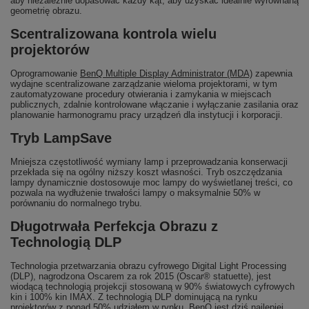
aby niezależnie dopasować każdy kąt, aby uzyskać idealnie wyrównaną
geometrię obrazu.
Scentralizowana kontrola wielu
projektorów
Oprogramowanie
BenQ Multiple Display Administrator (MDA)
zapewnia
wydajne scentralizowane zarządzanie wieloma projektorami, w tym
zautomatyzowane procedury otwierania i zamykania w miejscach
publicznych, zdalnie kontrolowane włączanie i wyłączanie zasilania oraz
planowanie harmonogramu pracy urządzeń dla instytucji i korporacji.
Tryb LampSave
Mniejsza częstotliwość wymiany lamp i przeprowadzania konserwacji
przekłada się na ogólny niższy koszt własności. Tryb oszczędzania
lampy dynamicznie dostosowuje moc lampy do wyświetlanej treści, co
pozwala na wydłużenie trwałości lampy o maksymalnie 50% w
porównaniu do normalnego trybu.
Długotrwała Perfekcja Obrazu z
Technologią DLP
Technologia przetwarzania obrazu cyfrowego Digital Light Processing
(DLP), nagrodzona Oscarem za rok 2015 (Oscar® statuette), jest
wiodącą technologią projekcji stosowaną w 90% światowych cyfrowych
kin i 100% kin IMAX. Z technologią DLP dominującą na rynku
projektorów z ponad 50% udziałem w rynku, BenQ jest dziś najlepiej