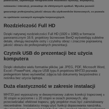
powierzchni, zapewniając nieograniczone możliwości dyskusji, współpracy,
notowania i interakcji, prowadząc do efektywnych spotkań. Wysoka jasność
gwarantuje profesjonalną jakość obrazu dla użytkowników biznesowych, co pozwala
na spełnianie surowych wymogów korporacyjnych.
Rozdzielczość Full HD
Dzięki natywnej rozdzielczości Full HD (1920 x 1080) w formacie
panoramicznym 16:9, projektory biznesowe BenQ wyświetlają subtelne
detale, oferują niezwykle ostry i czytelny obraz i znacznie poprawioną
jakość obrazu do profesjonalnych prezentacji.
Czytnik USB do prezentacji bez użycia
komputera
Dzięki obsłudze wielu formatów plików, jak JPEG, PDF, Microsoft Word,
Excel i PowerPoint, złącze USB typu A projektora MH733 pozwala
prelegentom łatwo wyświetlać zdjęcia lub dokumenty bezpośrednio z
nośnika bez użycia laptopa.
Duża elastyczność w zakresie instalacji
MH733 jest wyposażony w dwuwymiarowy zakres korekcji trapezowej ±
30 stopni w poziomie i ± 20 stopni w osiach pionowych, aby
przeciwdziałać efektowi trapezu, gdy projektor musi być zainstalowany
niecentralnie. Instalatorzy mogą użyć funkcji dopasowania narożnika,