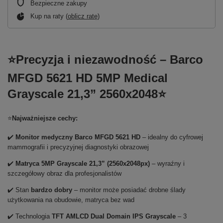
Bezpieczne zakupy
Kup na raty (
oblicz ratę
)
⭐Precyzja i niezawodność – Barco
MFGD 5621 HD 5MP Medical
Grayscale 21,3” 2560x2048⭐
⭐
Najważniejsze cechy:
✔️
Monitor medyczny Barco MFGD 5621 HD
– idealny do cyfrowej
mammografii i precyzyjnej diagnostyki obrazowej
✔️
Matryca 5MP Grayscale 21,3” (2560x2048px)
– wyraźny i
szczegółowy obraz dla profesjonalistów
✔️ Stan
bardzo dobry
– monitor może posiadać drobne ślady
użytkowania na obudowie, matryca bez wad
✔️ Technologia
TFT AMLCD Dual Domain IPS Grayscale
– 3