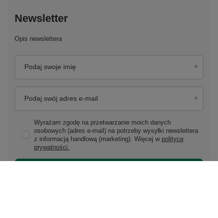
Newsletter
Opis newslettera
Podaj swoje imię
Podaj swój adres e-mail
Wyrażam zgodę na przetwarzanie moich danych
osobowych (adres e-mail) na potrzeby wysyłki newslettera
z informacją handlową (marketing). Więcej w
polityce
prywatności.
Zapisz się do newslettera