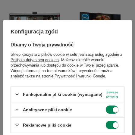
Konfiguracja zgód
Dbamy o Twoją prywatność
Sklep korzysta z plików cookie w celu realizacji usług zgodnie z
Dell C3422WE 34'' A
Dell P2723D 27" B
Polityką dotyczącą cookies
. Możesz określić warunki
przechowywania lub dostępu do cookie w Twojej przeglądarce.
1 230,00 zł
913,00 zł
/
szt.
/
szt.
Więcej informacji na temat warunków i prywatności można
znaleźć także na stronie
Prywatność i warunki Google
.
Zawsze
Funkcjonalne pliki cookie (wymagane)
aktywne
Chcesz się w czymś upewnić lub
Analityczne pliki cookie
masz dodatkowe pytanie?
Reklamowe pliki cookie
Skorzystaj z naszej pomocy!