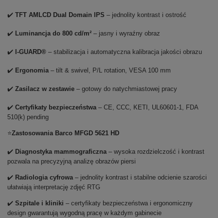
✔️
TFT AMLCD Dual Domain IPS
– jednolity kontrast i ostrość
✔️
Luminancja do 800 cd/m²
– jasny i wyraźny obraz
✔️
I-GUARD®
– stabilizacja i automatyczna kalibracja jakości obrazu
✔️
Ergonomia
– tilt & swivel, P/L rotation, VESA 100 mm
✔️
Zasilacz w zestawie
– gotowy do natychmiastowej pracy
✔️
Certyfikaty bezpieczeństwa
– CE, CCC, KETI, UL60601-1, FDA
510(k) pending
⭐
Zastosowania Barco MFGD 5621 HD
✔️
Diagnostyka mammograficzna
– wysoka rozdzielczość i kontrast
pozwala na precyzyjną analizę obrazów piersi
✔️
Radiologia cyfrowa
– jednolity kontrast i stabilne odcienie szarości
ułatwiają interpretację zdjęć RTG
✔️
Szpitale i kliniki
– certyfikaty bezpieczeństwa i ergonomiczny
design gwarantują wygodną pracę w każdym gabinecie