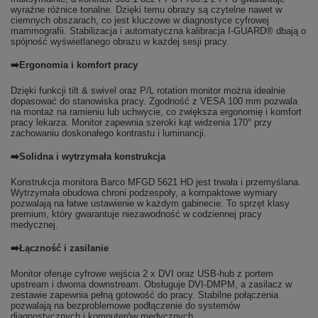
wyraźne różnice tonalne. Dzięki temu obrazy są czytelne nawet w
ciemnych obszarach, co jest kluczowe w diagnostyce cyfrowej
mammografii. Stabilizacja i automatyczna kalibracja I-GUARD® dbają o
spójność wyświetlanego obrazu w każdej sesji pracy.
➡️Ergonomia i komfort pracy
Dzięki funkcji tilt & swivel oraz P/L rotation monitor można idealnie
dopasować do stanowiska pracy. Zgodność z VESA 100 mm pozwala
na montaż na ramieniu lub uchwycie, co zwiększa ergonomię i komfort
pracy lekarza. Monitor zapewnia szeroki kąt widzenia 170° przy
zachowaniu doskonałego kontrastu i luminancji.
➡️Solidna i wytrzymała konstrukcja
Konstrukcja monitora Barco MFGD 5621 HD jest trwała i przemyślana.
Wytrzymała obudowa chroni podzespoły, a kompaktowe wymiary
pozwalają na łatwe ustawienie w każdym gabinecie. To sprzęt klasy
premium, który gwarantuje niezawodność w codziennej pracy
medycznej.
➡️Łączność i zasilanie
Monitor oferuje cyfrowe wejścia 2 x DVI oraz USB-hub z portem
upstream i dwoma downstream. Obsługuje DVI-DMPM, a zasilacz w
zestawie zapewnia pełną gotowość do pracy. Stabilne połączenia
pozwalają na bezproblemowe podłączenie do systemów
diagnostycznych i komputerów medycznych.