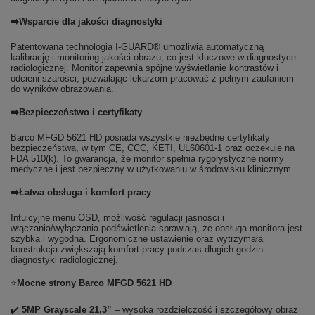
➡️Wsparcie dla jakości diagnostyki
Patentowana technologia I-GUARD® umożliwia automatyczną
kalibrację i monitoring jakości obrazu, co jest kluczowe w diagnostyce
radiologicznej. Monitor zapewnia spójne wyświetlanie kontrastów i
odcieni szarości, pozwalając lekarzom pracować z pełnym zaufaniem
do wyników obrazowania.
➡️Bezpieczeństwo i certyfikaty
Barco MFGD 5621 HD posiada wszystkie niezbędne certyfikaty
bezpieczeństwa, w tym CE, CCC, KETI, UL60601-1 oraz oczekuje na
FDA 510(k). To gwarancja, że monitor spełnia rygorystyczne normy
medyczne i jest bezpieczny w użytkowaniu w środowisku klinicznym.
➡️Łatwa obsługa i komfort pracy
Intuicyjne menu OSD, możliwość regulacji jasności i
włączania/wyłączania podświetlenia sprawiają, że obsługa monitora jest
szybka i wygodna. Ergonomiczne ustawienie oraz wytrzymała
konstrukcja zwiększają komfort pracy podczas długich godzin
diagnostyki radiologicznej.
⭐
Mocne strony Barco MFGD 5621 HD
✔️
5MP Grayscale 21,3”
– wysoka rozdzielczość i szczegółowy obraz