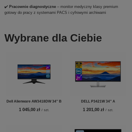
✔️
Pracownie diagnostyczne
– monitor medyczny klasy premium
gotowy do pracy z systemami PACS i cyfrowymi archiwami
Wybrane dla Ciebie
Dell Alienware AW3418DW 34'' B
DELL P3421W 34'' A
1 045,00 zł
1 201,00 zł
/
szt.
/
szt.