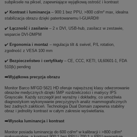
subpiksele na piksel, zapewniające wyjątkową ostrość i kontrast
✔️
Kontrast i luminancja
– 900:1 bez PPU, >800 cd/m² max, idealna
stabilizacja obrazu dzięki patentowanemu I-GUARD®
✔️
Łączność i zasilanie
– 2 x DVI, USB-hub, zasilacz w zestawie,
wsparcie DVI-DMPM
✔️
Ergonomia i montaż
– regulacja tilt & swivel, P/L rotation,
zgodność z VESA 100 mm
✔️
Bezpieczeństwo i certyfikaty
– CE, CCC, KETI, UL60601-1, FDA
510(k) pending
➡️Wyjątkowa precyzja obrazu
Monitor Barco MFGD 5621 HD oferuje najwyższej klasy odwzorowanie
obrazów medycznych dzięki 5MP rozdzielczości i matrycy IPS
Grayscale. Każdy szczegół jest wyraźny i dokładny, co umożliwia
diagnostykom wykonywanie precyzyjnych analiz mammograficznych
bez żadnych zakłóceń. Technologia Dual Domain zapewnia stabilny
obraz i jednolity kontrast w całym zakresie wyświetlania.
➡️Wysoka luminancja i kontrast
Monitor posiada luminancję do 600 cd/m² w kalibracji i >800 cd/m²
maksymalnie, a kontrast 900:1 bez PPU i 700:1 z PPU gwarantuje