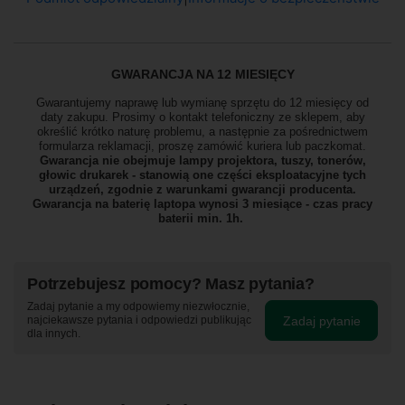
GWARANCJA NA 12 MIESIĘCY
Gwarantujemy naprawę lub wymianę sprzętu do 12 miesięcy od
daty zakupu. Prosimy o kontakt telefoniczny ze sklepem, aby
określić krótko naturę problemu, a następnie za pośrednictwem
formularza reklamacji, proszę
zamówić kuriera lub paczkomat.
Gwarancja nie obejmuje lampy projektora, tuszy, tonerów,
głowic drukarek - stanowią one części eksploatacyjne tych
urządzeń, zgodnie z warunkami gwarancji producenta.
Gwarancja na baterię laptopa wynosi 3 miesiące - czas pracy
baterii min. 1h.
Potrzebujesz pomocy? Masz pytania?
Zadaj pytanie a my odpowiemy niezwłocznie,
Zadaj pytanie
najciekawsze pytania i odpowiedzi publikując
dla innych.