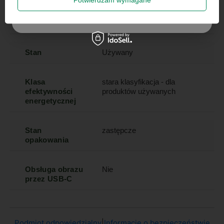
Długość towaru
20
Więcej
w
Szanujemy Twoją prywatność – żadnego spamu.
centymetrach
Więcej
Stan
Używany
Klasa
stara klasyfikacja - dla
efektywności
produktów używanych
energetycznej
Stan
zastępcze
opakowania
Obsługa obrazu
Nie
przez USB-C
Podmiot odpowiedzialny
|
Informacje o bezpieczeństwie