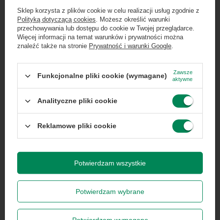
Computers
Sklep korzysta z plików cookie w celu realizacji usług zgodnie z
Polityką dotyczącą cookies
. Możesz określić warunki
Wysokość
5
Zgarnij jako pierwszy informacje o zniżkach i
przechowywania lub dostępu do cookie w Twojej przeglądarce.
produktu
rabatach w naszym sklepie!
Więcej informacji na temat warunków i prywatności można
znaleźć także na stronie
Prywatność i warunki Google
.
Głębokość
20
...
lub zadzwoń od razu, aby odebrać
produktu
przy zamówieniu telefonicznym
Zawsze
Funkcjonalne pliki cookie (wymagane)
aktywne
50 zł rabatu!
Długość towaru
20
Analityczne pliki cookie
Rabat 50 zł przy zamówieniach powyżej 300 zł. Oferta
jednorazowa, nie łączy się z innymi promocjami i nie
obejmuje zamówień hurtowych.
Reklamowe pliki cookie
Wysokość
5
Więcej
towaru w
Wyrażam zgodę na przetwarzanie danych osobowych
centymetrach
Więcej
na potrzeby newslettera. Więcej w
polityce
prywatności
.
Potwierdzam wszystkie
Szerokość
20
Więcej
towaru w
Potwierdzam wybrane
centymetrach
Więcej
Zapisz się
Potwierdzam wymagane