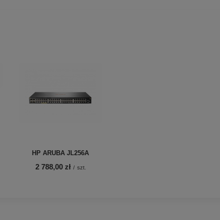
HP ARUBA JL256A
2 788,00 zł
/
szt.