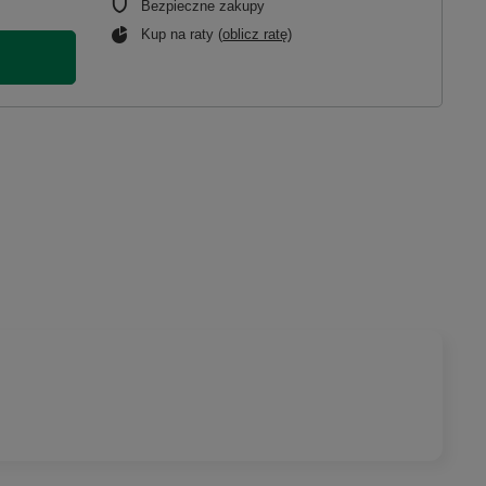
Bezpieczne zakupy
Kup na raty (
oblicz ratę
)