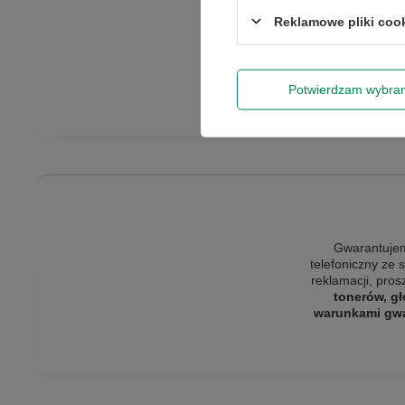
Reklamowe pliki coo
Potwierdzam wybra
Gwarantujem
telefoniczny ze 
reklamacji, pro
tonerów, gł
warunkami gwar