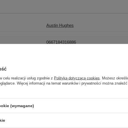
Austin Hughes
0667184316886
Gwarancja na 12 miesięcy
ość
Skontaktuj się z nami
w celu realizacji usług zgodnie z
Polityką dotyczącą cookies
. Możesz określi
eglądarce. Więcej informacji na temat warunków i prywatności można znaleźć
A
cookie (wymagane)
Używany
kie
zastępcze