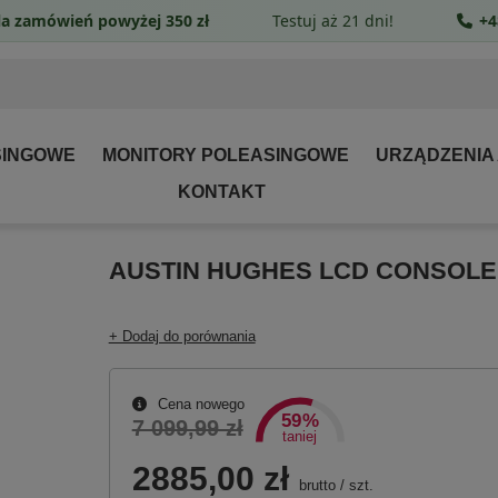
a zamówień powyżej 350 zł
Testuj aż 21 dni!
+4
SINGOWE
MONITORY POLEASINGOWE
URZĄDZENIA
KONTAKT
AUSTIN HUGHES LCD CONSOLE
+ Dodaj do porównania
Cena nowego
59%
7 099,99 zł
taniej
2885,00 zł
brutto
/
szt.