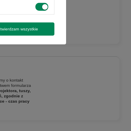
twierdzam wszystkie
my o kontakt
ictwem formularza
jektora, tuszy,
ń, zgodnie z
ce - czas pracy