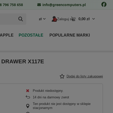
8 796 758 658
info@greencomputers.pl
0,00 zł
zł
Zaloguj się
 APPLE
POZOSTAŁE
POPULARNE MARKI
 DRAWER X117E
Dodaj do listy zakupowej
Produkt niedostępny
14
dni na darmowy zwrot
Ten produkt nie jest dostępny w sklepie
stacjonarnym