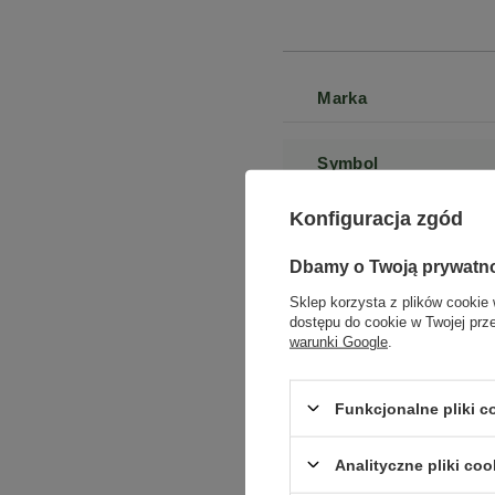
Marka
Symbol
Konfiguracja zgód
Gwarancja
Dbamy o Twoją prywatn
Specyfikacja
Sklep korzysta z plików cookie 
dostępu do cookie w Twojej prz
warunki Google
.
Klasa
Funkcjonalne pliki 
Stan
Analityczne pliki coo
Stan opakowania