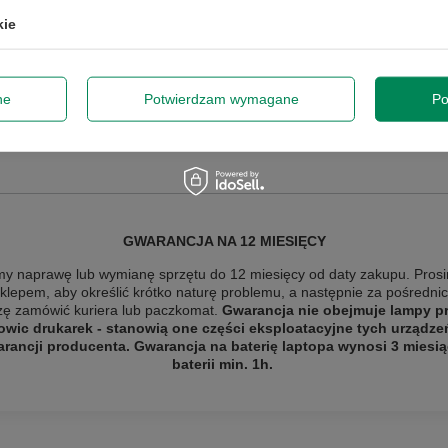
kie
Podmiot odpowiedzialny
|
Informacje o bezpieczeństwie
ne
Potwierdzam wymagane
Po
GWARANCJA NA 12 MIESIĘCY
y naprawę lub wymianę sprzętu do 12 miesięcy od daty zakupu. Prosi
sklepem, aby określić krótko naturę problemu, a następnie za pośredn
szę
zamówić kuriera lub paczkomat.
Gwarancja nie obejmuje lampy pro
owic drukarek - stanowią one części eksploatacyjne tych urządze
ancji producenta. Gwarancja na baterię laptopa wynosi 3 miesią
baterii min. 1h.