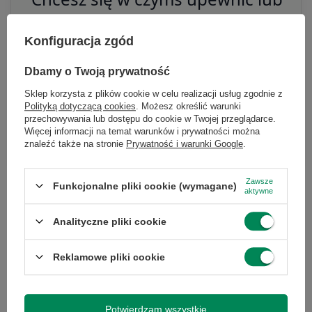
masz dodatkowe pytanie?
Konfiguracja zgód
Skorzystaj z naszej pomocy!
Dbamy o Twoją prywatność
+48 796 758 658
info@greencomputers.pl
Sklep korzysta z plików cookie w celu realizacji usług zgodnie z
Polityką dotyczącą cookies
. Możesz określić warunki
przechowywania lub dostępu do cookie w Twojej przeglądarce.
Zapytaj o ten produkt
Więcej informacji na temat warunków i prywatności można
znaleźć także na stronie
Prywatność i warunki Google
.
Zawsze
Funkcjonalne pliki cookie (wymagane)
aktywne
Specyfikacja
Analityczne pliki cookie
Reklamowe pliki cookie
Marka
Asus
Potwierdzam wszystkie