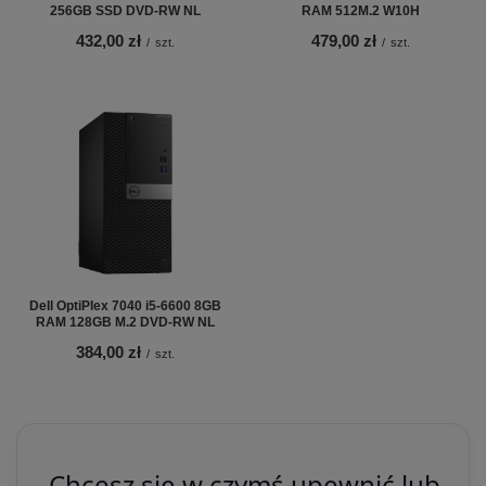
256GB SSD DVD-RW NL
RAM 512M.2 W10H
432,00 zł
479,00 zł
/
szt.
/
szt.
Dell OptiPlex 7040 i5-6600 8GB
RAM 128GB M.2 DVD-RW NL
384,00 zł
/
szt.
Chcesz się w czymś upewnić lub