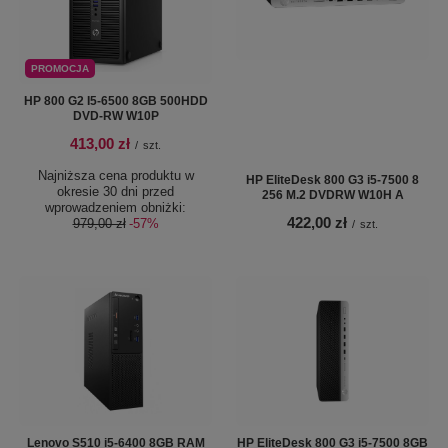
PROMOCJA
HP 800 G2 I5-6500 8GB 500HDD
DVD-RW W10P
413,00 zł
/
szt.
Najniższa cena produktu w
HP EliteDesk 800 G3 i5-7500 8
okresie 30 dni przed
256 M.2 DVDRW W10H A
wprowadzeniem obniżki:
422,00 zł
979,00 zł
-57%
/
szt.
Lenovo S510 i5-6400 8GB RAM
HP EliteDesk 800 G3 i5-7500 8GB