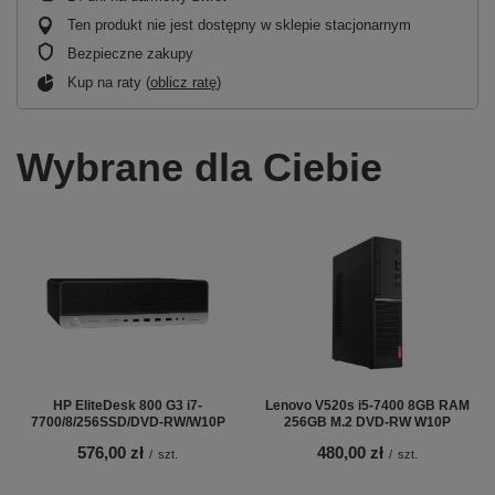
Ten produkt nie jest dostępny w sklepie stacjonarnym
Bezpieczne zakupy
Kup na raty (
oblicz ratę
)
Wybrane dla Ciebie
HP EliteDesk 800 G3 i7-
Lenovo V520s i5-7400 8GB RAM
7700/8/256SSD/DVD-RW/W10P
256GB M.2 DVD-RW W10P
576,00 zł
480,00 zł
/
szt.
/
szt.