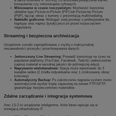
a także strumieni IP (RJ-45), co umożliwia podłączenie kamer,
komputerów czy mikroskopów cyfrowych.
Miksowanie w czasie rzeczywistym:
Możliwość tworzenia
układów typu Picture-in-Picture (PiP) lub Picture-by-Picture
(PbP), łącząc obraz z kamery z prezentacją multimedialną.
Nakładki graficzne:
Wzbogać swój przekaz o profesjonalne tła,
logotypy oraz napisy (tytuły) jeszcze przed rozpoczęciem
nagrywania.
Streaming i bezpieczna archiwizacja
Urządzenie zostało zaprojektowane z myślą o maksymalnej
niezawodności przesyłu i przechowywania danych.
Jednoczesny Live Streaming:
Prowadź transmisję na żywo na
popularne platformy (YouTube, Facebook, Twitch) i jednocześnie
zapisuj materiał w wysokiej jakości do późniejszej edycji.
Nagrywanie wielokanałowe:
Stacja może rejestrować do 3
kanałów wideo (2 źródła indywidualne oraz 1 zmiksowany obraz
końcowy).
Automatyczny Backup:
Po zakończeniu nagrania system może
automatycznie wysłać kopię zapasową na serwer FTP/SFTP,
gwarantując bezpieczeństwo materiałów.
Zdalne zarządzanie i integracja systemowa
Arec LS-2 to urządzenie inteligentne, które łatwo wpisuje się w
istniejącą infrastrukturę IT.