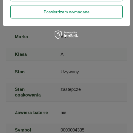
miesięcy
Potwierdzam wymagane
Model
LS-2 Media Station
Marka
Arec
Klasa
A
Stan
Używany
Stan
zastępcze
opakowania
Zawiera baterie
nie
Symbol
0000004335