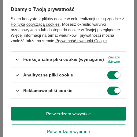
info@greencomputers.pl
Dbamy o Twoją prywatność
Zapytaj o ten produkt
Sklep korzysta z plików cookie w celu realizacji usług zgodnie z
Polityką dotyczącą cookies
. Możesz określić warunki
przechowywania lub dostępu do cookie w Twojej przeglądarce.
Więcej informacji na temat warunków i prywatności można
znaleźć także na stronie
Prywatność i warunki Google
.
Zawsze
Funkcjonalne pliki cookie (wymagane)
Specyfikacja
aktywne
Analityczne pliki cookie
Reklamowe pliki cookie
Marka
Arec
Potwierdzam wszystkie
Symbol
5054607762873
Potwierdzam wybrane
Gwarancja
Gwarancja na 12