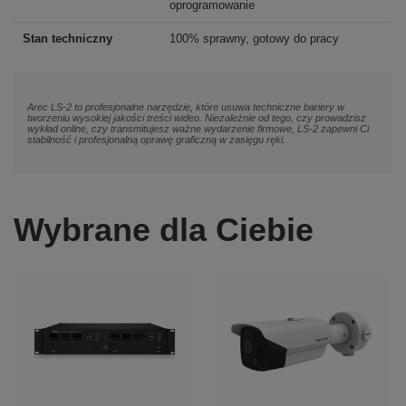
oprogramowanie
Stan techniczny
100% sprawny, gotowy do pracy
Arec LS-2 to profesjonalne narzędzie, które usuwa techniczne bariery w
tworzeniu wysokiej jakości treści wideo. Niezależnie od tego, czy prowadzisz
wykład online, czy transmitujesz ważne wydarzenie firmowe, LS-2 zapewni Ci
stabilność i profesjonalną oprawę graficzną w zasięgu ręki.
Wybrane dla Ciebie