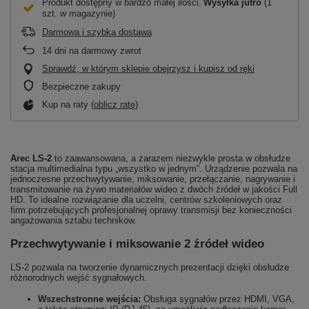
Produkt dostępny w bardzo małej ilości
Wysyłka
jutro
(1
szt. w magazynie)
Darmowa i szybka dostawa
14
dni na darmowy zwrot
Sprawdź, w którym sklepie obejrzysz i kupisz od ręki
Bezpieczne zakupy
Kup na raty (
oblicz ratę
)
Arec LS-2
to zaawansowana, a zarazem niezwykle prosta w obsłudze
stacja multimedialna typu „wszystko w jednym”. Urządzenie pozwala na
jednoczesne przechwytywanie, miksowanie, przełączanie, nagrywanie i
transmitowanie na żywo materiałów wideo z dwóch źródeł w jakości Full
HD. To idealne rozwiązanie dla uczelni, centrów szkoleniowych oraz
firm potrzebujących profesjonalnej oprawy transmisji bez konieczności
angażowania sztabu techników.
Przechwytywanie i miksowanie 2 źródeł wideo
LS-2 pozwala na tworzenie dynamicznych prezentacji dzięki obsłudze
różnorodnych wejść sygnałowych.
Wszechstronne wejścia:
Obsługa sygnałów przez HDMI, VGA,