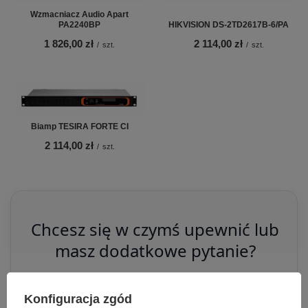
Wzmacniacz Audio Apart
PA2240BP
HIKVISION DS-2TD2617B-6/PA
1 826,00 zł
2 114,00 zł
/
szt.
/
szt.
Biamp TESIRA FORTE CI
2 114,00 zł
/
szt.
Chcesz się w czymś upewnić lub
masz dodatkowe pytanie?
Skorzystaj z naszej pomocy!
Konfiguracja zgód
+48 796 758 658