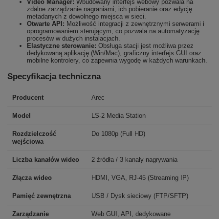
Video Manager:
Wbudowany interfejs webowy pozwala na
zdalne zarządzanie nagraniami, ich pobieranie oraz edycję
metadanych z dowolnego miejsca w sieci.
Otwarte API:
Możliwość integracji z zewnętrznymi serwerami i
oprogramowaniem sterującym, co pozwala na automatyzację
procesów w dużych instalacjach.
Elastyczne sterowanie:
Obsługa stacji jest możliwa przez
dedykowaną aplikację (Win/Mac), graficzny interfejs GUI oraz
mobilne kontrolery, co zapewnia wygodę w każdych warunkach.
Specyfikacja techniczna
Producent
Arec
Model
LS-2 Media Station
Rozdzielczość
Do 1080p (Full HD)
wejściowa
Liczba kanałów wideo
2 źródła / 3 kanały nagrywania
Złącza wideo
HDMI, VGA, RJ-45 (Streaming IP)
Pamięć zewnętrzna
USB / Dysk sieciowy (FTP/SFTP)
Zarządzanie
Web GUI, API, dedykowane