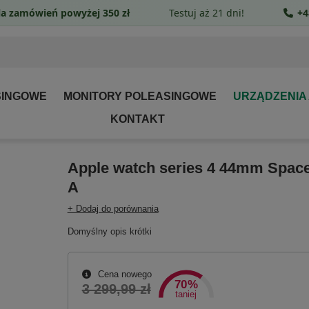
a zamówień powyżej 350 zł
Testuj aż 21 dni!
+4
SINGOWE
MONITORY POLEASINGOWE
URZĄDZENIA
KONTAKT
Apple watch series 4 44mm Spac
A
+ Dodaj do porównania
Domyślny opis krótki
Cena nowego
70%
3 299,99 zł
taniej