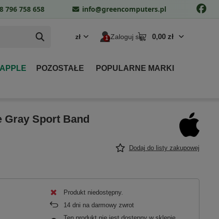
8 796 758 658
info@greencomputers.pl
0,00 zł
zł
Zaloguj się
 APPLE
POZOSTAŁE
POPULARNE MARKI
e Gray Sport Band
Dodaj do listy zakupowej
Produkt niedostępny
14
dni na darmowy zwrot
Ten produkt nie jest dostępny w sklepie