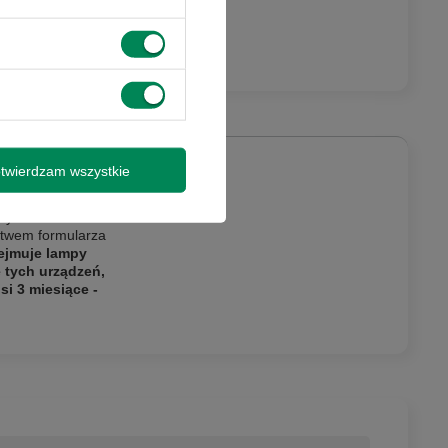
twierdzam wszystkie
my o kontakt
ictwem formularza
ejmuje lampy
e tych urządzeń,
i 3 miesiące -