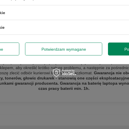
Podmiot odpowiedzialny
|
Informacje o bezpieczeństwie
kie
kie
ne
Potwierdzam wymagane
Po
GWARANCJA NA 3 MIESIĄCE
y naprawę lub wymianę sprzętu do 3 miesięcy od daty zakupu. Prosi
sklepem, aby określić krótko naturę problemu, a następnie za pośredn
roszę zlecić odbiór
kurierowi lub wybrać paczkomat.
Gwarancja nie ob
zy, tonerów, głowic drukarek - stanowią one części eksploatacyjn
unkami gwarancji producenta. Gwarancja na baterię laptopa wynos
czas pracy baterii min. 1h.