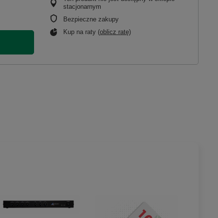
stacjonarnym
Bezpieczne zakupy
Kup na raty (
oblicz ratę
)