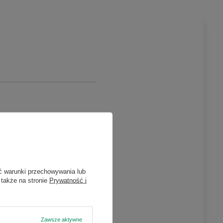
ć warunki przechowywania lub
 także na stronie
Prywatność i
Zawsze aktywne