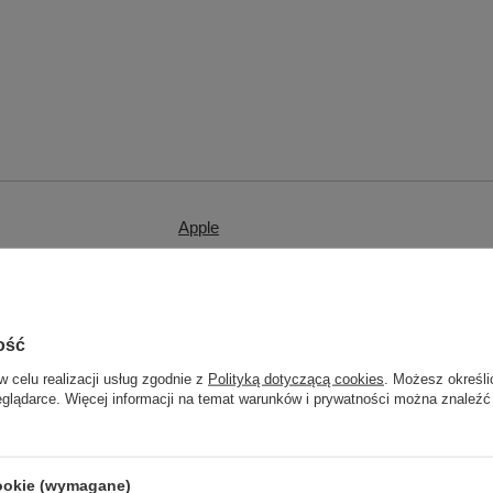
Apple
Gwarancja na 3 miesiące
ość
zastępcze
w celu realizacji usług zgodnie z
Polityką dotyczącą cookies
. Możesz określi
eglądarce. Więcej informacji na temat warunków i prywatności można znaleźć
Używany
cookie (wymagane)