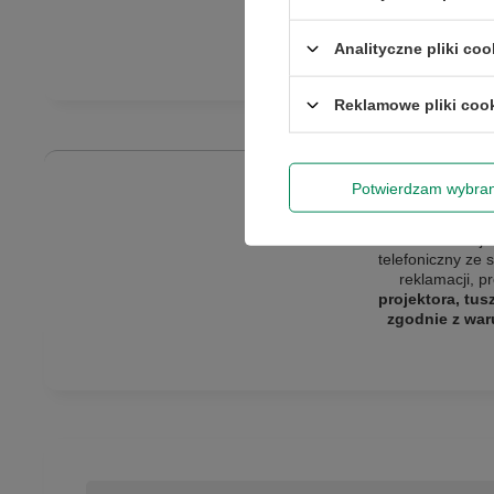
Analityczne pliki coo
Reklamowe pliki coo
Potwierdzam wybra
Gwarantujem
telefoniczny ze 
reklamacji, p
projektora, tus
zgodnie z war