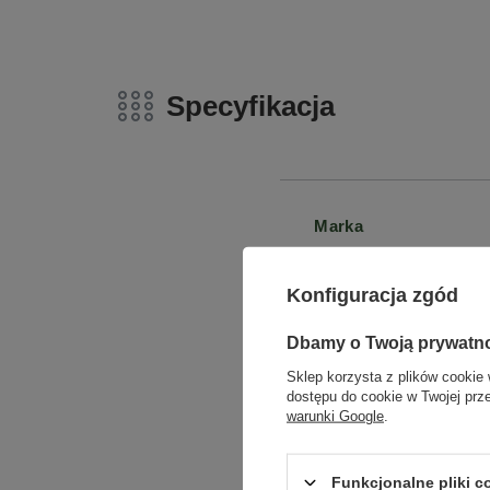
Specyfikacja
Marka
Gwarancja
Konfiguracja zgód
Dbamy o Twoją prywatn
Stan opakowania
Sklep korzysta z plików cookie 
dostępu do cookie w Twojej prz
warunki Google
.
Stan
Funkcjonalne pliki 