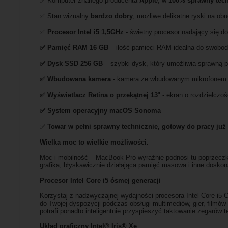
✅ Komputer znanego producenta
Apple
, w
100% sprawny tech
✅ Stan wizualny
bardzo dobry
, możliwe delikatne ryski na ob
✅
Procesor Intel i5 1,5GHz -
świetny procesor nadający się 
✅
Pami
ęć RAM 16 GB
– ilość pamięci RAM idealna do swobod
✅
Dysk SSD 256 GB
– szybki dysk, który umożliwia sprawną p
✅ Wbudowana kamera -
kamera ze wbudowanym mikrofonem i
✅ Wyświetlacz Retina o przekątnej 13
" - ekran o rozdzielczo
✅
System operacyjny macOS Sonoma
✅
Towar w pełni sprawny technicznie, gotowy do pracy ju
Wielka moc to wielkie możliwości.
Moc i mobilność – MacBook Pro wyraźnie podnosi tu poprzecz
grafika, błyskawicznie działająca pamięć masowa i inne doskon
Procesor Intel Core i5 ósmej generacji
Korzystaj z nadzwyczajnej wydajności procesora Intel Core i5 
do Twojej dyspozycji podczas obsługi multimediów, gier, filmó
potrafi ponadto inteligentnie przyspieszyć taktowanie zegarów 
Układ graficzny Intel® Iris® Xe