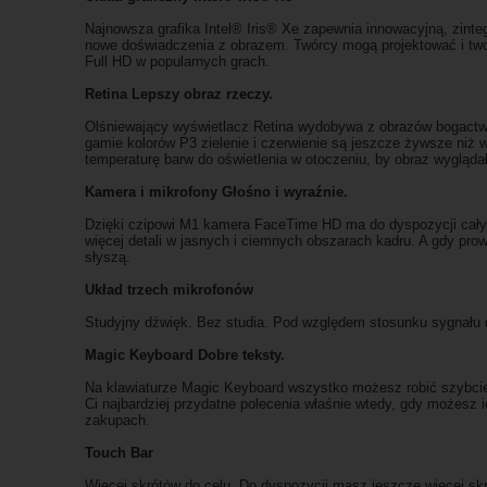
Najnowsza grafika Intel® Iris® Xe zapewnia innowacyjną, zinte
nowe doświadczenia z obrazem. Twórcy mogą projektować i two
Full HD w popularnych grach.
Retina Lepszy obraz rzeczy.
Olśniewający wyświetlacz Retina wydobywa z obrazów bogactwo de
gamie kolorów P3 zielenie i czerwienie są jeszcze żywsze niż 
temperaturę barw do oświetlenia w otoczeniu, by obraz wygląda
Kamera i mikrofony Głośno i wyraźnie.
Dzięki czipowi M1 kamera FaceTime HD ma do dyspozycji cały 
więcej detali w jasnych i ciemnych obszarach kadru. A gdy pro
słyszą.
Układ trzech mikrofonów
Studyjny dźwięk. Bez studia. Pod względem stosunku sygnału
Magic Keyboard Dobre teksty.
Na klawiaturze Magic Keyboard wszystko możesz robić szybcie
Ci najbardziej przydatne polecenia właśnie wtedy, gdy możesz i
zakupach.
Touch Bar
Więcej skrótów do celu. Do dyspozycji masz jeszcze więcej skrót