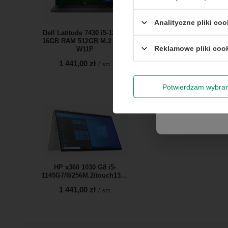
Rabat 
Analityczne pliki coo
Dell Latitude 7430 i5-1245U
HP x360 830 G8 i7-1185G
16GB RAM 512GB M.2 T14''
16GB RAM 256GB M.2 T13
Reklamowe pliki coo
W11P
W11P
Wyrażam zg
newslettera
1 441,00 zł
1 922,00 zł
/
szt.
/
szt.
Potwierdzam wybra
HP x360 1030 G8 i5-
1145G7/8/256M.2/touch13'/W11P
1 441,00 zł
/
szt.