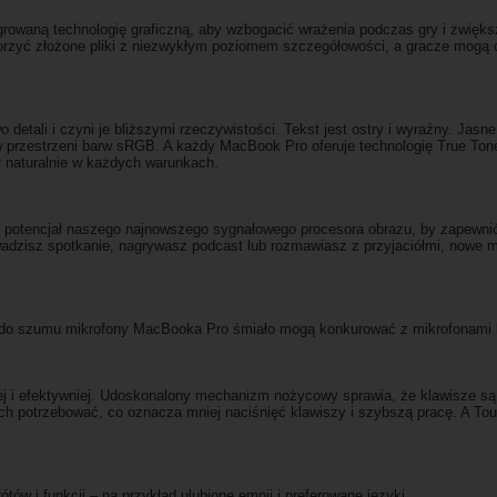
growaną technologię graficzną, aby wzbogacić wrażenia podczas gry i zwięks
rzyć złożone pliki z niezwykłym poziomem szczegółowości, a gracze mogą c
tali i czyni je bliższymi rzeczywistości. Tekst jest ostry i wyraźny. Jasne 
w przestrzeni barw sRGB. A każdy MacBook Pro oferuje technologię True Tone
ł naturalnie w każdych warunkach.
potencjał naszego najnowszego sygnałowego procesora obrazu, by zapewnić C
wadzisz spotkanie, nagrywasz podcast lub rozmawiasz z przyjaciółmi, nowe m
 do szumu mikrofony MacBooka Pro śmiało mogą konkurować z mikrofonami kl
j i efektywniej. Udoskonalony mechanizm nożycowy sprawia, że klawisze są
ch potrzebować, co oznacza mniej naciśnięć klawiszy i szybszą pracę. A Touc
ów i funkcji – na przykład ulubione emoji i preferowane języki.