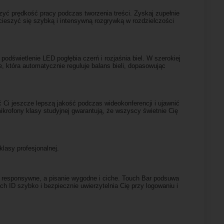
zyć prędkość pracy podczas tworzenia treści. Zyskaj zupełnie
ieszyć się szybką i intensywną rozgrywką w rozdzielczości
podświetlenie LED pogłębia czerń i rozjaśnia biel. W szerokiej
, która automatycznie reguluje balans bieli, dopasowując
i jeszcze lepszą jakość podczas wideokonferencji i ujawnić
ikrofony klasy studyjnej gwarantują, że wszyscy świetnie Cię
asy profesjonalnej.
 responsywne, a pisanie wygodne i ciche. Touch Bar podsuwa
h ID szybko i bezpiecznie uwierzytelnia Cię przy logowaniu i