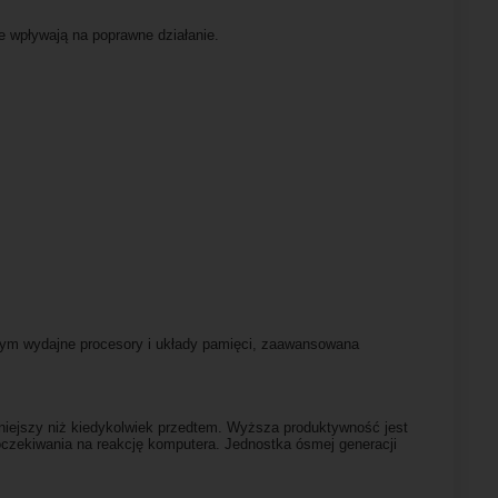
e wpływają na poprawne działanie.
tym wydajne procesory i układy pamięci, zaawansowana
ynniejszy niż kiedykolwiek przedtem. Wyższa produktywność jest
oczekiwania na reakcję komputera. Jednostka ósmej generacji