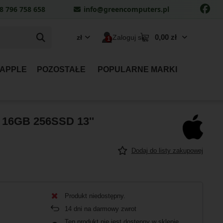
8 796 758 658
info@greencomputers.pl
0,00 zł
zł
Zaloguj się
 APPLE
POZOSTAŁE
POPULARNE MARKI
 16GB 256SSD 13''
Dodaj do listy zakupowej
Produkt niedostępny
14
dni na darmowy zwrot
Ten produkt nie jest dostępny w sklepie