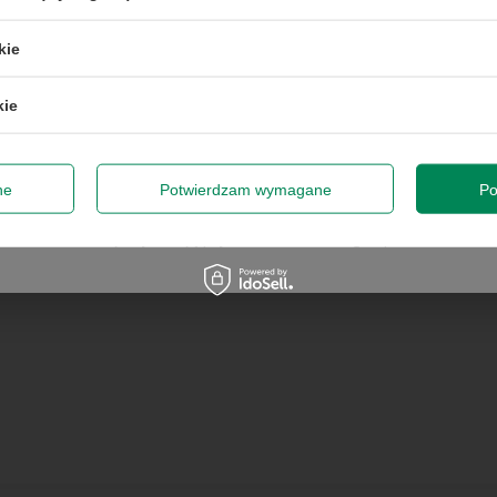
50 zł przy zamówieniach powyżej 300 zł. Oferta jednorazowa, nie łączy się z
kie
promocjami i nie obejmuje zamówień hurtowych.
7
Laptop Lenovo ThinkPad
HP EliteBook 640 G9 i5-
"
T14 G2 i5-1135G7 16GB
1235U 16GB RAM 256GB
kie
RAM 256GB M2 14" W11P
M.2 14" W11P
odę na przetwarzanie danych osobowych (adres e-mail) na potrze
 z informacją handlową. Więcej w
polityce prywatności
.
1 537,00 zł
1 788,00 zł
/
szt.
/
szt.
Zap
ne
Potwierdzam wymagane
Po
Szanujemy Twoją prywatność – żadnego spamu.