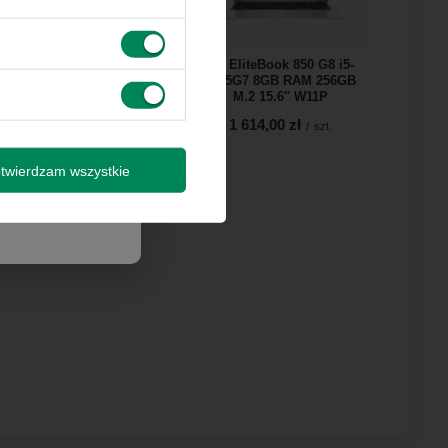
 innymi
Dell Latitude 5530 i5-1245U
HP EliteBook 850 G8 i5-
16GB RAM 256GB M.2 15"
1135G7 8GB RAM 256GB
W11P
M.2 15.6'' W11P
by wysyłki
1 826,00 zł
1 614,00 zł
/
szt.
/
szt.
isz się
twierdzam wszystkie