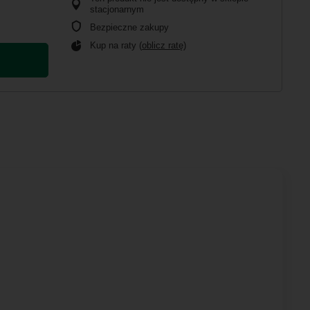
stacjonarnym
Bezpieczne zakupy
Kup na raty (
oblicz ratę
)