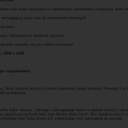
nicznie
udowie oraz ślady wynikające z codziennego użytkowania urządzenia, które ni
do wymagającej pracy oraz do zastosowań domowych
nej pracy
racę i błyskawiczne działanie systemu
dealnie sprawdzi się przy wideo rozmowach
ści
2560
x
1600
ż po rozpakowaniu
kę. Teraz możesz jeszcze szybciej realizować swoje pomysły. Pomogą Ci w 
ałe rozwiązania.
Coffee Lake, tworząc, edytując i udostępniając treści w sposób szybszy i pł
w w najwyższej rozdzielczości oraz filmów sferycznych. Bez spadków mocy i 
technologią Intel Turbo Boost 2.0, zwiększając moc adekwatnie do potrzeb.