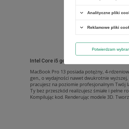
Analityczne pliki coo
Reklamowe pliki coo
Potwierdzam wybra
Intel Core i5 generacji 8th.
MacBook Pro 13 posiada potężny, 4-rdzeniowy 
gen., o wydajności nawet dwukrotnie wyższej,
pracujesz na poziomie profesjonalnym Twój la
Ty bez przeszkód realizujesz śmiałe i pełne 
Kompilując kod. Renderując modele 3D. Tworzą