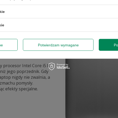
kie
kie
ne
Potwierdzam wymagane
Po
procesor Intel Core i5 8.
 niż jego poprzednik. Gdy
ptop nigdy nie zwalnia, a
rozmachu pomysły.
c efekty specjalne.