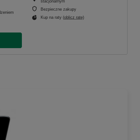
stacjonarnym
Bezpieczne zakupy
adzeniem
Kup na raty (
oblicz ratę
)