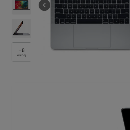
+
8
więcej