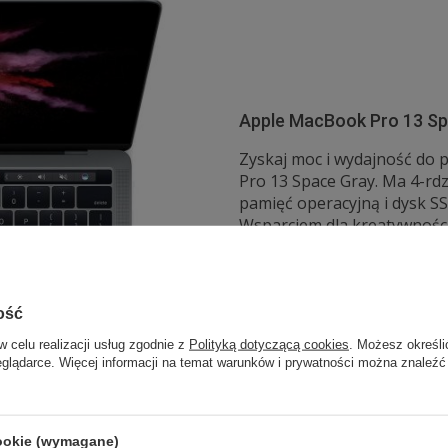
Apple MacBook Pro 13 Sp
Zyskaj moc i wydajność do 
Pro 13 Space Gray. Ma 4-rd
pamięć operacyjną i dysk SS
Wsparciem dla kreatywności
wyświetlaczem, który dostar
dopasowuje się do Twych po
niesamowitą responsywność
komfort, pozwalający oddać 
ość
w celu realizacji usług zgodnie z
Polityką dotyczącą cookies
. Możesz określi
eglądarce. Więcej informacji na temat warunków i prywatności można znaleźć
cookie (wymagane)