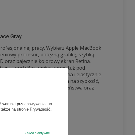
ace Gray
profesjonalnej pracy. Wybierz Apple MacBook
zeniowy procesor, potężną grafikę, szybką
D oraz bajecznie kolorowy ekran Retina.
 jest Touch Bar, umieszczony tuż pod
cza najpotrzebniejsze narzędzia i elastycznie
trzeb. MacBook Pro 13 stawia na szybkość,
, najwyższy poziom bezpieczeństwa oraz
się pracy bez reszty.
ć warunki przechowywania lub
 także na stronie
Prywatność i
Zawsze aktywne