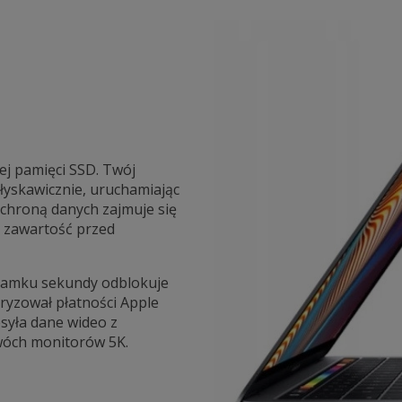
j pamięci SSD. Twój
błyskawicznie, uruchamiając
Ochroną danych zajmuje się
o zawartość przed
ułamku sekundy odblokuje
oryzował płatności Apple
esyła dane wideo z
dwóch monitorów 5K.